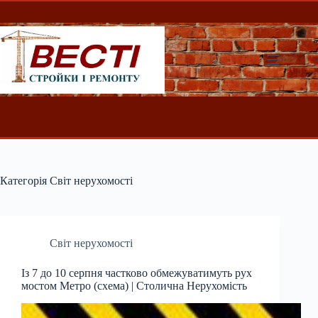
Перейти
до
вмісту
Категорія
Світ нерухомості
Світ нерухомості
Із 7 до 10 серпня частково обмежуватимуть рух
мостом Метро (схема) | Столична Нерухомість