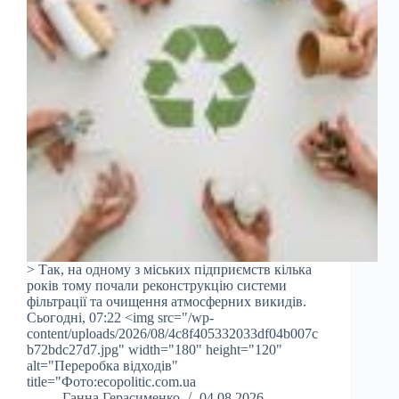
> Так, на одному з міських підприємств кілька
років тому почали реконструкцію системи
фільтрації та очищення атмосферних викидів.
Сьогодні, 07:22 <img src="/wp-
content/uploads/2026/08/4c8f405332033df04b007c
b72bdc27d7.jpg" width="180" height="120"
alt="Переробка відходів"
title="Фото:ecopolitic.com.ua
Ганна Герасименко
04.08.2026