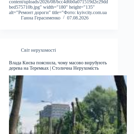
content/uploads/2026/08/bcc4d6b0a071519d2e29dd
bed575710b.jpg" width="180" height="135"
alt="Ремонт дороги" title="Фото: kyivcity.com.ua
Ганна Герасименко
07.08.2026
Світ нерухомості
Влада Києва пояснила, чому масово вирубують
дерева на Теремках | Столична Нерухомість