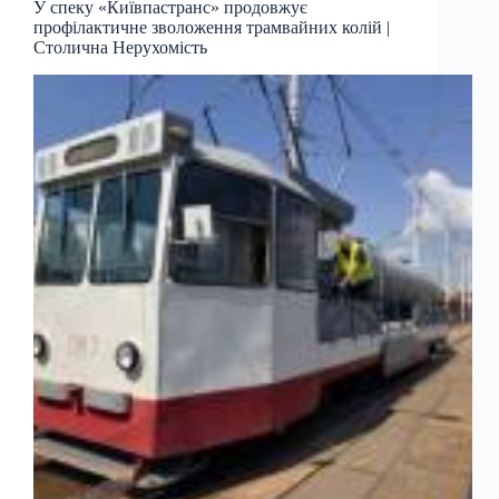
У спеку «Київпастранс» продовжує
профілактичне зволоження трамвайних колій |
Столична Нерухомість