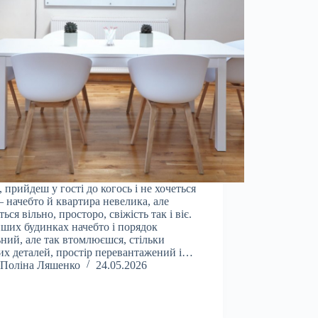
, прийдеш у гості до когось і не хочеться
 начебто й квартира невелика, але
ься вільно, просторо, свіжість так і віє.
нших будинках начебто і порядок
ьний, але так втомлюєшся, стільки
их деталей, простір перевантажений і…
Поліна Ляшенко
24.05.2026