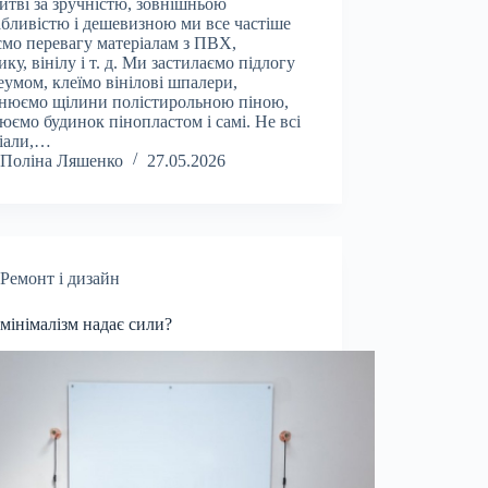
итві за зручністю, зовнішньою
бливістю і дешевизною ми все частіше
ємо перевагу матеріалам з ПВХ,
ику, вінілу і т. д. Ми застилаємо підлогу
еумом, клеїмо вінілові шпалери,
нюємо щілини полістирольною піною,
юємо будинок пінопластом і самі. Не всі
іали,…
Поліна Ляшенко
27.05.2026
Ремонт і дизайн
мінімалізм надає сили?