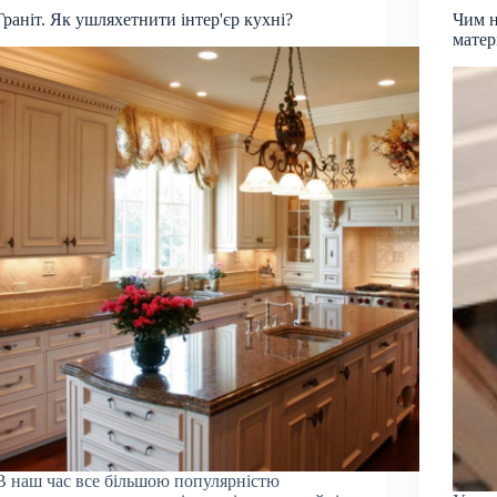
Граніт. Як ушляхетнити інтер'єр кухні?
Чим н
матер
В наш час все більшою популярністю