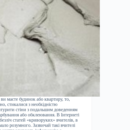
ви маєте будинок або квартиру, то,
но, стикалися з необхідністю
турити стіни з подальшим доведенням
арбування або обклеювання. В Інтернеті
 безліч статей «криворуких» вчителів, в
мало розумного. Зазвичай такі вчителі