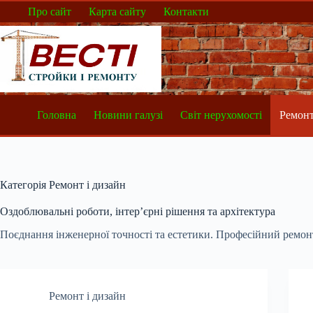
Перейти
Про сайт
Карта сайту
Контакти
до
вмісту
Головна
Новини галузі
Світ нерухомості
Ремонт
Категорія
Ремонт і дизайн
Оздоблювальні роботи, інтер’єрні рішення та архітектура
Поєднання інженерної точності та естетики. Професійний ремонт 
Ремонт і дизайн