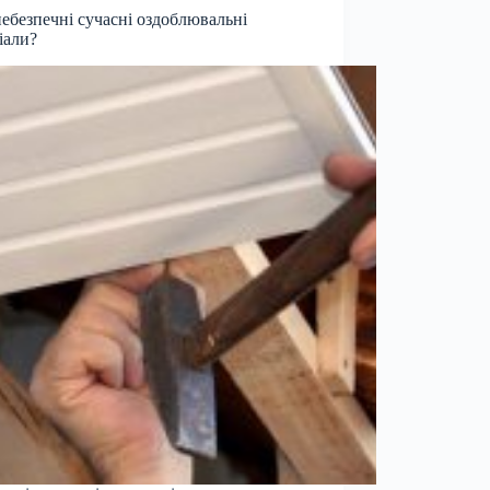
ебезпечні сучасні оздоблювальні
іали?