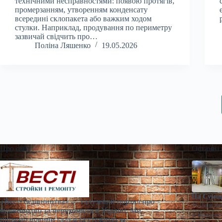
технічними несправностями: появою протягів,
промерзанням, утворенням конденсату
всередині склопакета або важким ходом
стулки. Наприклад, продування по периметру
зазвичай свідчить про…
Поліна Ляшенко
19.05.2026
Про сайт
Останні
На Сумщи
«Весті будівництва» — галузевий портал про
Діана Яр
будівництво та нерухомість в Україні. Ми
У Конотопі 
пишемо новини галузі та стежимо за