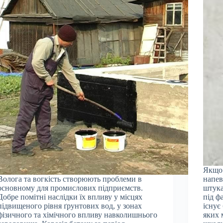
Якщо 
Волога та вогкість створюють проблеми в
напев
основному для промислових підприємств.
штука
Добре помітні наслідки їх впливу у місцях
під ф
підвищеного рівня ґрунтових вод, у зонах
існує
фізичного та хімічного впливу навколишнього
яких 