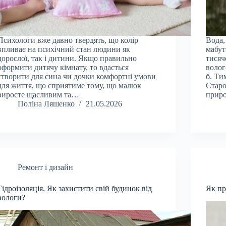
Психологи вже давно твердять, що колір
Вода,
впливає на психічний стан людини як
мабут
дорослої, так і дитини. Якщо правильно
тисяч
оформити дитячу кімнату, то вдасться
волог
створити для сина чи дочки комфортні умови
б. Ти
для життя, що сприятиме тому, що малюк
Старо
виросте щасливим та…
приро
Поліна Ляшенко
21.05.2026
Ремонт і дизайн
Гідроізоляція. Як захистити свій будинок від
Як пр
вологи?