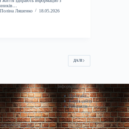
 життя здирають інформацію з
учників…
Поліна Ляшенко
18.05.2026
ДАЛІ
Інформація
Про сайт
Карта сайту
Контакти
і виставили на продаж