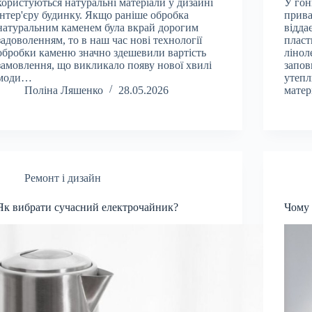
користуються натуральні матеріали у дизайні
У гон
інтер'єру будинку. Якщо раніше обробка
прива
натуральним каменем була вкрай дорогим
відда
задоволенням, то в наш час нові технології
пласт
обробки каменю значно здешевили вартість
лінол
замовлення, що викликало появу нової хвилі
запов
моди…
утепл
Поліна Ляшенко
28.05.2026
матер
Ремонт і дизайн
Як вибрати сучасний електрочайник?
Чому 