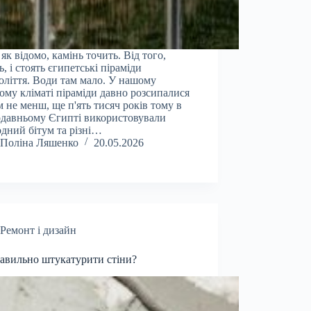
 як відомо, камінь точить. Від того,
ь, і стоять єгипетські піраміди
оліття. Води там мало. У нашому
ому кліматі піраміди давно розсипалися
м не менш, ще п'ять тисяч років тому в
давньому Єгипті використовували
дний бітум та різні…
Поліна Ляшенко
20.05.2026
Ремонт і дизайн
авильно штукатурити стіни?