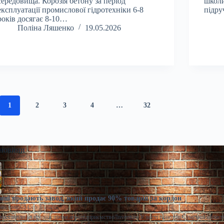
середовища. Корозія бетону за період
школи
експлуатації промислової гідротехніки 6-8
підр
років досягає 8-10…
Поліна Ляшенко
19.05.2026
1
2
3
4
…
32
 новини
ні продають завод, який продає 90% товарів за кордон
моленко
Сер 7, 2026
виставили на продаж діюче агропідприємство/Inventure У місті Конотоп Сумської област