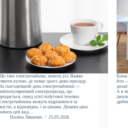
Що таке електрочайник, знають усі. Важко
Буває
уявити кухню, де немає цього диво-приладу.
йти —
На сьогоднішній день електрочайники —
дихаєт
найпопулярніший електроприлад, що
А в і
продається, серед усієї побутової техніки.
ідеал
Електрочайники можуть відрізнятися за
дрібн
якістю, а відповідно, і за цінами. Дешева ціна
робить цей вид…
Поліна Ляшенко
25.05.2026