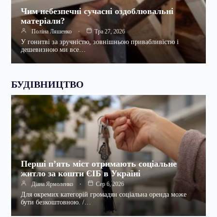
Чим небезпечні сучасні оздоблювальні
матеріали?
Поліна Ляшенко
Тра 27, 2026
У гонитві за зручністю, зовнішньою привабливістю і
дешевизною ми все…
БУДІВНИЦТВО
Перші п’ять міст отримають соціальне
житло за кошти ЄІБ в Україні
Діана Ярмоленко
Сер 6, 2026
Для окремих категорій громадян соціальна оренда може
бути безкоштовною. /…