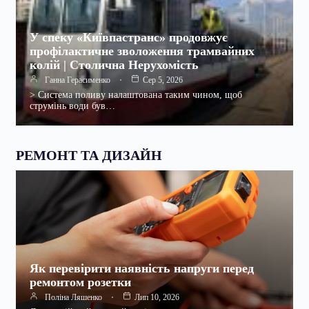
У спеку «Київпастранс» продовжує
профілактичне зволоження трамвайних
колій | Столична Нерухомість
Ганна Герасименко
Сер 5, 2026
> Система поливу налаштована таким чином, щоб
струмінь води був…
РЕМОНТ ТА ДИЗАЙН
Як перевірити наявність напруги перед
ремонтом розетки
Поліна Ляшенко
Лип 10, 2026