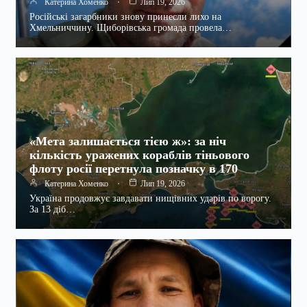
Катерина Хоменко
Лип 19, 2026
Російські загарбники знову принесли лихо на
Хмельниччину. Щиборівська громада провела…
«Мета залишається тією ж»: за ніч
кількість уражених кораблів тіньового
флоту росії перетнула позначку в 170
Катерина Хоменко
Лип 19, 2026
Україна продовжує завдавати нищівних ударів по ворогу.
За 13 діб…