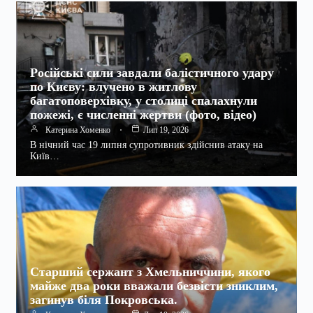
Російські сили завдали балістичного удару
по Києву: влучено в житлову
багатоповерхівку, у столиці спалахнули
пожежі, є численні жертви (фото, відео)
Катерина Хоменко
Лип 19, 2026
В нічний час 19 липня супротивник здійснив атаку на
Київ…
Старший сержант з Хмельниччини, якого
майже два роки вважали безвісти зниклим,
загинув біля Покровська.