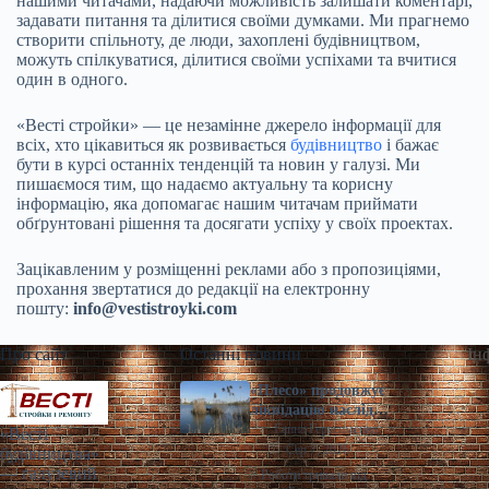
нашими читачами, надаючи можливість залишати коментарі,
задавати питання та ділитися своїми думками. Ми прагнемо
створити спільноту, де люди, захоплені будівництвом,
можуть спілкуватися, ділитися своїми успіхами та вчитися
один в одного.
«Весті стройки» — це незамінне джерело інформації для
всіх, хто цікавиться як розвивається
будівництво
і бажає
бути в курсі останніх тенденцій та новин у галузі. Ми
пишаємося тим, що надаємо актуальну та корисну
інформацію, яка допомагає нашим читачам приймати
обґрунтовані рішення та досягати успіху у своїх проектах.
Зацікавленим у розміщенні реклами або з пропозиціями,
прохання звертатися до редакції на електронну
пошту:
info@vestistroyki.com
Про сайт
Останні новини
Ін
«Плесо» продовжує
ліквідацію наслідків
забруднення озера
Ганна Герасименко
«Весті
Кирилівського та
Сер 7, 2026
будівництва»
струмка Сирець |
— галузевий
> Роботи тривали від
Столична