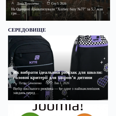
Діана Ярмоленко
Сер 5, 2026
На Одещині приватизували "Хлібну базу №77" за 5,7 млн
грн…
СЕРЕДОВИЩЕ
Як вибрати ідеальний рюкзак для школи:
головні критерії для здоров’я дитини
Петро Семененко
Лип 1, 2026
Вибір шкільного рюкзака — це одне з найважливіших
завдань перед…