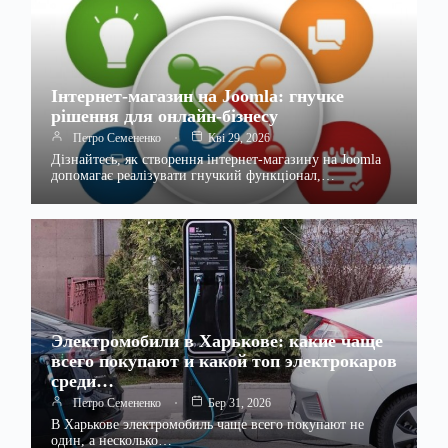
Інтернет-магазин на Joomla: гнучке
рішення для онлайн-бізнесу
Петро Семененко
Кві 29, 2026
Дізнайтесь, як створення інтернет-магазину на Joomla
допомагає реалізувати гнучкий функціонал,…
Электромобили в Харькове: какие чаще
всего покупают и какой топ электрокаров
среди…
Петро Семененко
Бер 31, 2026
В Харькове электромобиль чаще всего покупают не
один, а несколько…