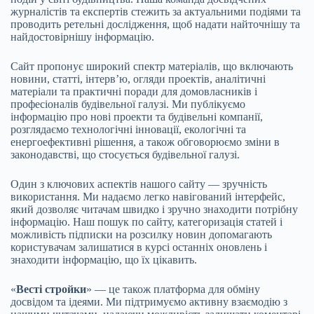
журналістів та експертів стежить за актуальними подіями та
проводить ретельні дослідження, щоб надати найточнішу та
найдостовірнішу інформацію.
Сайт пропонує широкий спектр матеріалів, що включають
новини, статті, інтерв’ю, огляди проектів, аналітичні
матеріали та практичні поради для домовласників і
професіоналів будівельної галузі. Ми публікуємо
інформацію про нові проекти та будівельні компанії,
розглядаємо технологічні інновації, екологічні та
енергоефективні рішення, а також обговорюємо зміни в
законодавстві, що стосується будівельної галузі.
Один з ключових аспектів нашого сайту — зручність
використання. Ми надаємо легко навігований інтерфейс,
який дозволяє читачам швидко і зручно знаходити потрібну
інформацію. Наш пошук по сайту, категоризація статей і
можливість підписки на розсилку новин допомагають
користувачам залишатися в курсі останніх оновлень і
знаходити інформацію, що їх цікавить.
«
Весті стройки
» — це також платформа для обміну
досвідом та ідеями. Ми підтримуємо активну взаємодію з