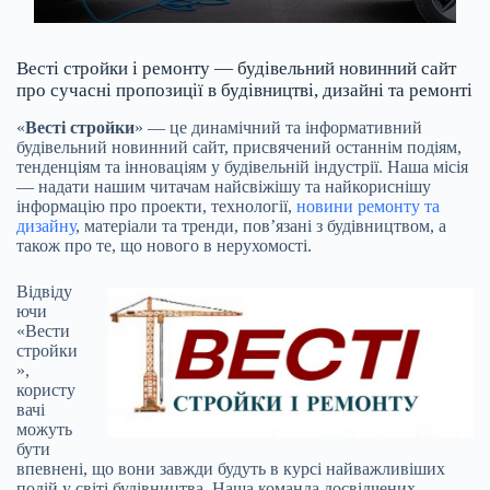
Весті стройки і ремонту — будівельний новинний сайт
про сучасні пропозиції в будівництві, дизайні та ремонті
«
Весті стройки
» — це динамічний та інформативний
будівельний новинний сайт, присвячений останнім подіям,
тенденціям та інноваціям у будівельній індустрії. Наша місія
— надати нашим читачам найсвіжішу та найкориснішу
інформацію про проекти, технології,
новини ремонту та
дизайну
, матеріали та тренди, пов’язані з будівництвом, а
також про те, що нового в нерухомості.
Відвіду
ючи
«Вести
стройки
»,
користу
вачі
можуть
бути
впевнені, що вони завжди будуть в курсі найважливіших
подій у світі будівництва. Наша команда досвідчених