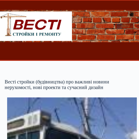
Перейти
до
вмісту
Весті стройки (будівництва) про важливі новини
нерухомості, нові проекти та сучасний дизайн