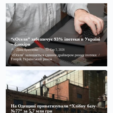
“єОселя” забезпечує 93% іпотеки в Україні
– банкіри
Діана Ярмоленко
Сер 5, 2026
"єОселя" залишається єдиним драйвером ринку іпотеки. /
Freepik Український ринок…
На Одещині приватизували “Хлібну базу
№77” за 5,7 млн грн