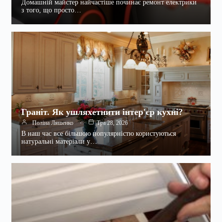
Домашній майстер найчастіше починає ремонт електрики
з того, що просто…
Граніт. Як ушляхетнити інтер'єр кухні?
Поліна Ляшенко
Тра 28, 2026
В наш час все більшою популярністю користуються
натуральні матеріали у…