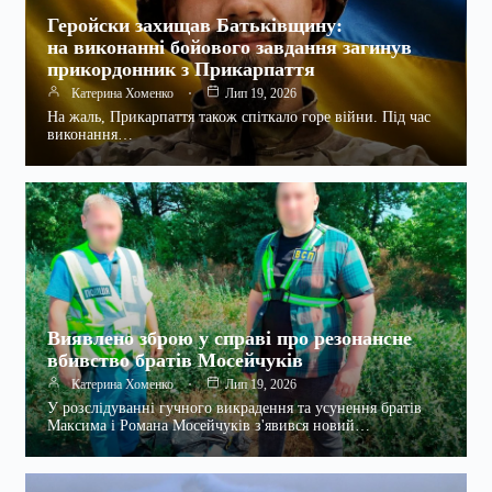
Геройски захищав Батьківщину:
на виконанні бойового завдання загинув
прикордонник з Прикарпаття
Катерина Хоменко
Лип 19, 2026
На жаль, Прикарпаття також спіткало горе війни. Під час
виконання…
Виявлено зброю у справі про резонансне
вбивство братів Мосейчуків
Катерина Хоменко
Лип 19, 2026
У розслідуванні гучного викрадення та усунення братів
Максима і Романа Мосейчуків з'явився новий…