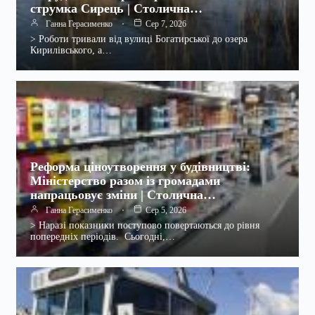
струмка Сирець | Столична…
Ганна Герасименко
Сер 7, 2026
> Роботи тривали від вулиці Богатирської до озера
Кирилівського, а…
Реформа ціноутворення у будівництві:
Міністерство разом із громадами
напрацьовує зміни | Столична…
Ганна Герасименко
Сер 5, 2026
> Наразі показники поступово повертаються до рівня
попередніх періодів. Сьогодні,…