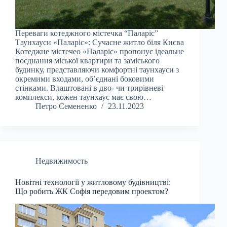
Переваги котеджного містечка “Паларіс”
Таунхауси «Паларіс»: Сучасне житло біля Києва
Котеджне містечео «Паларіс» пропонує ідеальне
поєднання міської квартири та заміського
будинку, представляючи комфортні таунхауси з
окремими входами, об’єднані боковими
стінками. Влаштовані в дво- чи трирівневі
комплекси, кожен таунхаус має свою…
Петро Семененко
23.11.2023
Недвижимость
Новітні технології у житловому будівництві:
Що робить ЖК Софія передовим проектом?