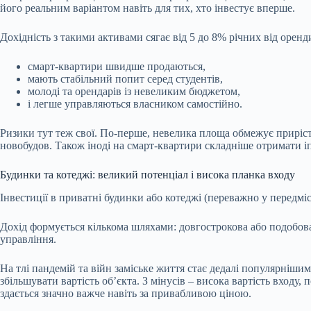
його реальним варіантом навіть для тих, хто інвестує вперше.
Дохідність з такими активами сягає від 5 до 8% річних від орен
смарт-квартир
и швидше продаються,
мають стабільний попит серед студентів,
молоді та орендарів із невеликим бюджетом,
і легше управляються власником самостійно.
Ризики тут теж свої. По-перше, невелика площа обмежує приріст
новобудов. Також іноді на смарт-квартири складніше отримати іп
Будинки та котеджі: великий потенціал і висока планка входу
Інвестиції в приватні будинки або котеджі (переважно у передмі
Дохід формується кількома шляхами: довгострокова або подобова 
управління.
На тлі пандемій та війн заміське життя стає дедалі популярнішим
збільшувати вартість об’єкта. З мінусів – висока вартість входу,
здається значно важче навіть за привабливою ціною.