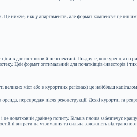
ди. Це нижче, ніж у апартаментів, але формат компенсує це інши
 ціни в довгостроковій перспективі. По-друге, конкуренція на р
отеку. Цей формат оптимальний для початківців-інвесторів і тих,
сті великих міст або в курортних регіонах) це найбільш капітало
оренда, перепродаж після реконструкції. Деякі курортні та рекр
 і це додатковий драйвер попиту. Більша площа забезпечує кращу 
 постійні витрати на утримання та сильна залежність від транспор