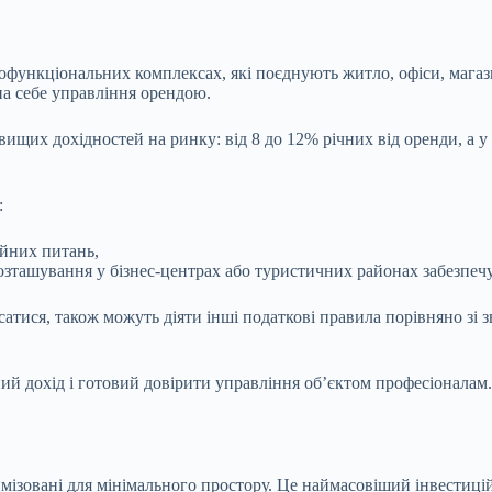
функціональних комплексах, які поєднують житло, офіси, магази
 на себе управління орендою.
йвищих дохідностей на ринку: від 8 до 12% річних від оренди, а 
ї:
ійних питань,
озташування у бізнес-центрах або туристичних районах забезпечу
атися, також можуть діяти інші податкові правила порівняно зі 
 дохід і готовий довірити управління об’єктом професіоналам. А
мізовані для мінімального простору. Це наймасовіший інвестиц