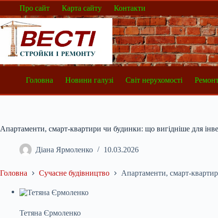
Перейти
Про сайт
Карта сайту
Контакти
до
вмісту
Головна
Новини галузі
Світ нерухомості
Ремонт
Апартаменти, смарт-квартири чи будинки: що вигідніше для інв
Діана Ярмоленко
10.03.2026
Головна
Сучасне будівництво
Апартаменти, смарт-квартири
Тетяна Єрмоленко