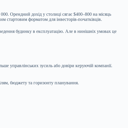
 000. Орендний дохід у столиці сягає $400–800 на місяць
рним стартовим форматом для інвесторів-початківців.
введення будинку в експлуатацію. Але в нинішніх умовах це
ільше управлінських зусиль або довіри керуючій компанії.
ілям, бюджету та горизонту планування.