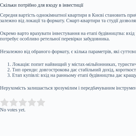
Скільки потрібно для входу в інвестиції
Середня вартість однокімнатної квартири в Києві становить приб
залежно від локації та формату. Смарт-квартири та студії дозво
Окремо варто врахувати інвестування на етапі будівництва: вхі
потребує особливо ретельної перевірки забудовника.
Незалежно від обраного формату, є кілька параметрів, які суттєв
Локація: попит найвищий у містах-мільйонниках, туристич
Тип оренди: довгострокова дає стабільний дохід, короткос
Етап купівлі: вхід на ранньому етапі будівництва дає кращу
Нерухомість залишається зрозумілим і передбачуваним інструмен
Submit Rating
Rate this item:
No votes yet.