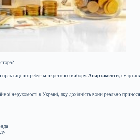
естора?
на
практиці потребує конкретного вибору.
Апартаменти
, смарт-к
йної нерухомості в Україні, яку дохідність вони реально приносят
енда
оду