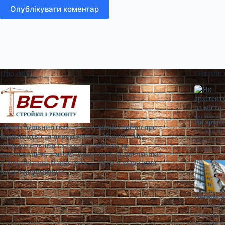
Опублікувати коментар
Про сайт
Останні
Як архіт
«Весті будівництва» — галузевий портал про
Діана Яр
будівництво та нерухомість в Україні. Ми
Віталій Маж
пишемо новини галузі та стежимо за
технології 
середовищем, у якому працюють будівельники
й девелопери. Наша мета — бути в курсі змін
ринку нерухомості.
Оренда ж
Діана Яр
Орендарі зм
документів 