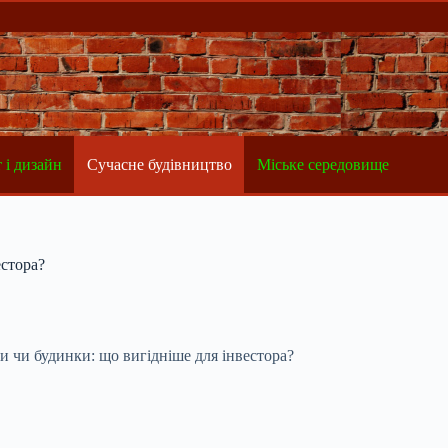
 і дизайн
Сучасне будівництво
Міське середовище
естора?
 чи будинки: що вигідніше для інвестора?