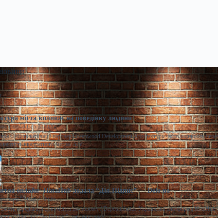
 новини
ектура міста впливає на поведінку людини
моленко
Сер 7, 2026
ара CEO та керівний партнер Greenwood Development Архітектуру часто оцінюють через
та вартість квадратного метра. Але…
итла онлайн: HataHub додала “Дія.Підпис” — Delo.ua
моленко
Сер 7, 2026
ожуть передавати документи по-новому / Depositphotos Українська платформа HataHub 
через “Дію” та “Дія.Підпис”, завдяки чому