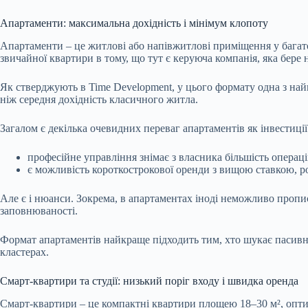
Апартаменти: максимальна дохідність і мінімум клопоту
Апартаменти
–
це
житлові або напівжитлові приміщення у багато
звичайної квартири в тому, що тут є керуюча компанія, яка бере
Як стверджують в
Time Development
, у цього формату одна з на
ніж середня дохідність класичного житла.
Загалом є декілька очевидних переваг
апартаментів
як інвестиці
професійне управління знімає з власника більшість операц
є можливість короткострокової оренди з вищою ставкою, р
Але є і нюанси. Зокрема, в
апартаментах
іноді неможливо пропис
заповнюваності.
Формат апартаментів найкраще підходить тим, хто шукає пасивний
кластерах.
Смарт-квартири та студії: низький поріг входу і швидка оренда
Смарт-квартири – це компактні квартири площею 18–30 м², опти