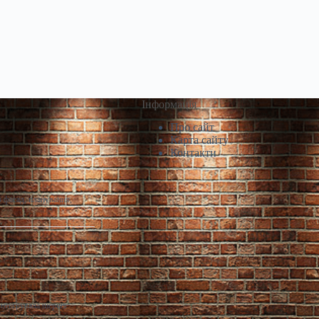
Інформація
Про сайт
Карта сайту
Контакти
 фасад, планування,
інтегрувала шеринг