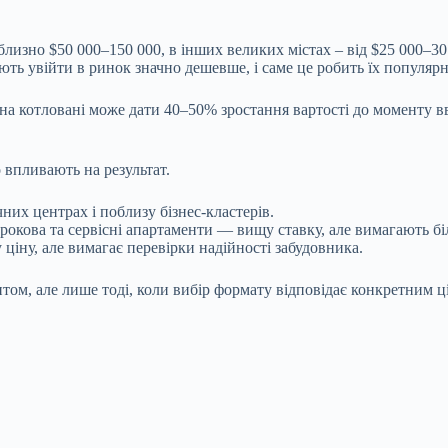
лизно $50 000–150 000, в інших великих містах – від $25 000–30
ляють увійти в ринок значно дешевше, і саме це робить їх популя
д на котловані може дати 40–50% зростання вартості до моменту 
о впливають на результат.
них центрах і поблизу бізнес-кластерів.
трокова та сервісні апартаменти — вищу ставку, але вимагають б
 ціну, але вимагає перевірки надійності забудовника.
том, але лише тоді, коли вибір формату відповідає конкретним ц