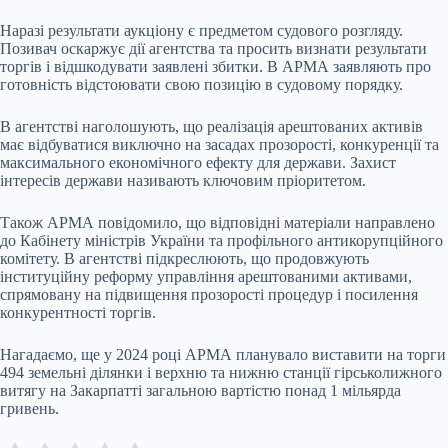
Наразі результати аукціону є предметом судового розгляду.
Позивач оскаржує дії агентства та просить визнати результати
торгів і відшкодувати заявлені збитки. В АРМА заявляють про
готовність відстоювати свою позицію в судовому порядку.
В агентстві наголошують, що реалізація арештованих активів
має відбуватися виключно на засадах прозорості, конкуренції та
максимального економічного ефекту для держави. Захист
інтересів держави називають ключовим пріоритетом.
Також АРМА повідомило, що відповідні матеріали направлено
до Кабінету міністрів України та профільного антикорупційного
комітету. В агентстві підкреслюють, що продовжують
інституційну реформу управління арештованими активами,
спрямовану на підвищення прозорості процедур і посилення
конкурентності торгів.
Нагадаємо, ще у 2024 році АРМА планувало виставити на торги
494 земельні ділянки і верхню та нижню станції гірськолижного
витягу на Закарпатті загальною вартістю понад 1 мільярда
гривень.