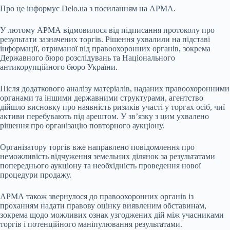
Про це інформує Delo.ua з посиланням на АРМА.
У лютому АРМА відмовилося від підписання протоколу про
результати зазначених торгів. Рішення ухвалили на підставі
інформації, отриманої від правоохоронних органів, зокрема
Державного бюро розслідувань та Національного
антикорупційного бюро України.
Після додаткового аналізу матеріалів, наданих правоохоронними
органами та іншими державними структурами, агентство
дійшло висновку про наявність ризиків участі у торгах осіб, чиї
активи перебувають під арештом. У зв’язку з цим ухвалено
рішення про організацію повторного аукціону.
Організатору торгів вже направлено повідомлення про
неможливість відчуження земельних ділянок за результатами
попереднього аукціону та необхідність проведення нової
процедури продажу.
АРМА також звернулося до правоохоронних органів із
проханням надати правову оцінку виявленим обставинам,
зокрема щодо можливих ознак узгоджених дій між учасниками
торгів і потенційного маніпулювання результатами.