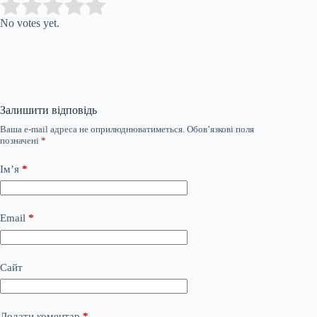
Submit Rating
Rate this item:
No votes yet.
Залишити відповідь
Ваша e-mail адреса не оприлюднюватиметься.
Обов’язкові поля
позначені
*
Ім’я
*
Email
*
Сайт
Додати коментар
*