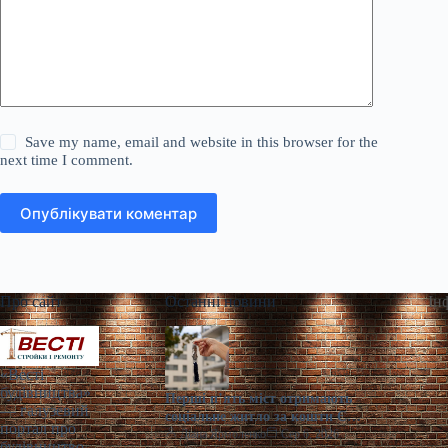
Save my name, email and website in this browser for the
next time I comment.
Опублікувати коментар
Про сайт
Останні новини
Ін
«Весті
будівництва»
Перші п’ять міст отримають
— галузевий
соціальне житло за кошти ЄІБ
портал про
в Україні
Діана Ярмоленко
Сер 6, 2026
будівництво