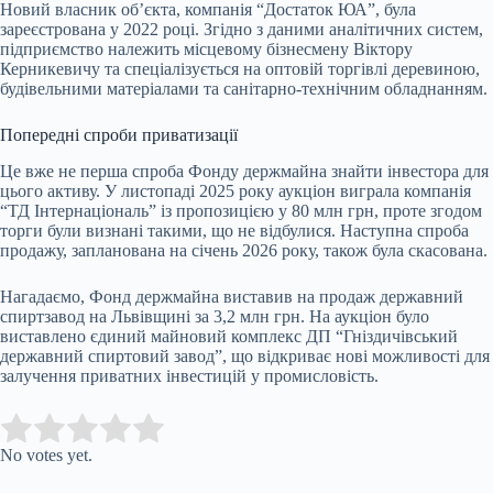
Новий власник об’єкта, компанія “Достаток ЮА”, була
зареєстрована у 2022 році. Згідно з даними аналітичних систем,
підприємство належить місцевому бізнесмену Віктору
Керникевичу та спеціалізується на оптовій торгівлі деревиною,
будівельними матеріалами та санітарно-технічним обладнанням.
Попередні спроби приватизації
Це вже не перша спроба Фонду держмайна знайти інвестора для
цього активу. У листопаді 2025 року аукціон виграла компанія
“ТД Інтернаціональ” із пропозицією у 80 млн грн, проте згодом
торги були визнані такими, що не відбулися. Наступна спроба
продажу, запланована на січень 2026 року, також була скасована.
Нагадаємо, Фонд держмайна виставив на продаж
державний
спиртзавод на Львівщині за 3,2 млн грн
. На аукціон було
виставлено єдиний майновий комплекс ДП “Гніздичівський
державний спиртовий завод”, що відкриває нові можливості для
залучення приватних інвестицій у промисловість.
Submit Rating
Rate this item:
No votes yet.