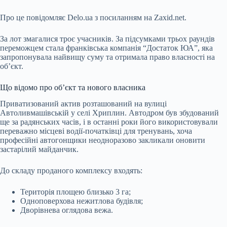
Про це повідомляє
Delo.ua
з посиланням на
Zaxid.net
.
За лот змагалися троє учасників. За підсумками трьох раундів
переможцем стала франківська компанія “Достаток ЮА”, яка
запропонувала найвищу суму та отримала право власності на
об’єкт.
Що відомо про об’єкт та нового власника
Приватизований актив розташований на вулиці
Автоливмашівській у селі Хриплин. Автодром був збудований
ще за радянських часів, і в останні роки його використовували
переважно місцеві водії-початківці для тренувань, хоча
професійні автогонщики неодноразово закликали оновити
застарілий майданчик.
До складу проданого комплексу входять:
Територія площею близько 3 га;
Одноповерхова нежитлова будівля;
Дворівнева оглядова вежа.