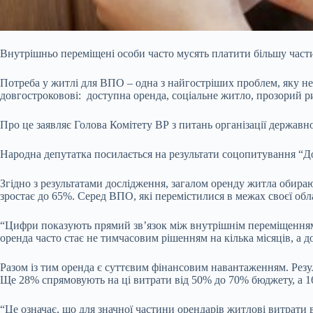
Внутрішньо переміщені особи часто мусять платити більшу частин
Потреба у житлі для ВПО – одна з найгостріших проблем, яку 
довгостроковові: доступна оренда, соціальне житло, прозорий р
Про це заявляє Голова Комітету ВР з питань організації держав
Народна депутатка посилається на результати
соцопитування
“Д
Згідно з результатами дослідження, загалом оренду житла обираю
зростає до 65%. Серед ВПО, які перемістилися в межах своєї о
“Цифри показують прямий зв’язок між внутрішнім переміщенням і
оренда часто стає не тимчасовим рішенням на кілька місяців, а 
Разом із тим оренда є суттєвим фінансовим навантаженням. Резу
Ще 28% спрямовують на ці витрати від 50% до 70% бюджету, а 
“Це означає, що для значної частини орендарів житлові витрати