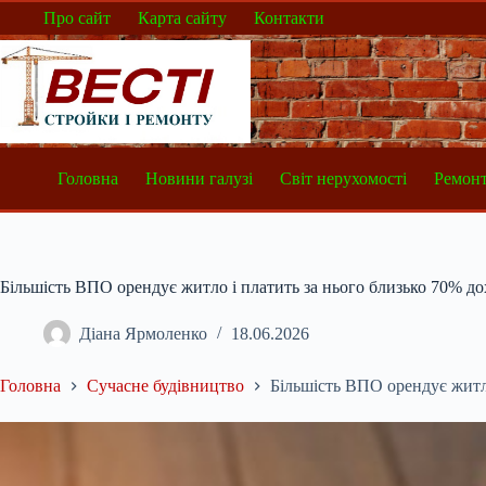
Перейти
Про сайт
Карта сайту
Контакти
до
вмісту
Головна
Новини галузі
Світ нерухомості
Ремонт
Більшість ВПО орендує житло і платить за нього близько 70% до
Діана Ярмоленко
18.06.2026
Головна
Сучасне будівництво
Більшість ВПО орендує житло