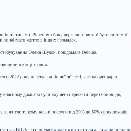
ініціативами. Рішення з боку держави повинні бути системні і
ні винаймати житло в інших громадах.
 містобудування Олена Шуляк, повідомляє
Delo.ua
.
роводили в кінці травня.
ого 2022 року переїхав до іншої області, частка орендарів
власному домі або були змушені переїхати через бойові дії,
 за житло та комунальні послуги від 20% до 50% своїх доходів.
сується ВПО, які одночасно мають витрати на адаптацію в новій