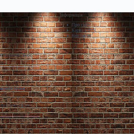
Інформація
Про сайт
Карта сайту
Контакти
й, Кременчук, Львів,
цьовує зміни |
infin.com.ua Реформа