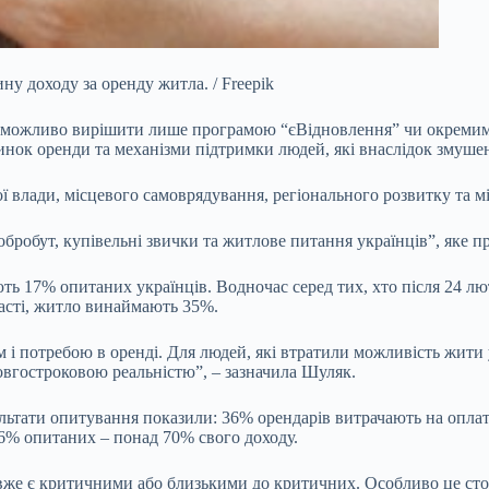
у доходу за оренду житла. / Freepik
неможливо
вирішити лише програмою “єВідновлення” чи окремими 
инок оренди та механізми підтримки людей, які внаслідок змуше
ної влади, місцевого самоврядування, регіонального розвитку та
обробут, купівельні звички та житлове питання українців”, яке п
ть 17% опитаних українців. Водночас серед тих, хто після 24 лют
бласті, житло винаймають 35%.
 потребою в оренді. Для людей, які втратили можливість жити у 
довгостроковою реальністю”, – зазначила Шуляк.
льтати опитування показили: 36% орендарів витрачають на оплату
16% опитаних – понад 70% свого доходу.
 вже є критичними або близькими до критичних. Особливо це сто