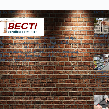
Про сайт
Останні
Перші п’
«Весті будівництва» — галузевий портал про
Діана Яр
будівництво та нерухомість в Україні. Ми
Для окремих
пишемо новини галузі та стежимо за
Миколаїв т
середовищем, у якому працюють будівельники
й девелопери. Наша мета — бути в курсі змін
ринку нерухомості.
Реформа 
Столична
Ганна Ге
> Наразі по
ціноутворен