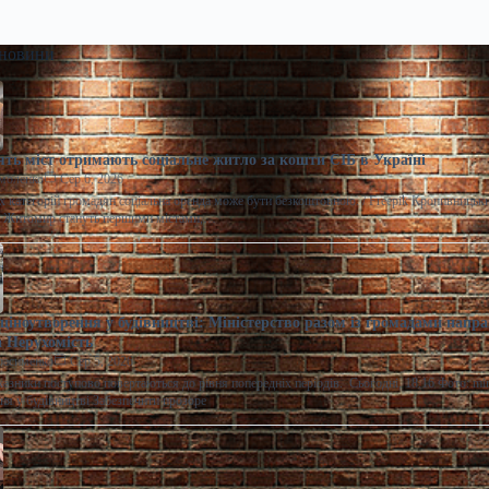
 новини
ять міст отримають соціальне житло за кошти ЄІБ в Україні
моленко
Сер 6, 2026
 категорій громадян соціальна оренда може бути безкоштовною. / Freepik Кропивницьки
а Житомир стануть першими містами,…
ціноутворення у будівництві: Міністерство разом із громадами напра
 Нерухомість
расименко
Сер 5, 2026
казники поступово повертаються до рівня попередніх періодів. Сьогодні, 18:16 Фото: m
ня у будівництві Забезпечити прозоре