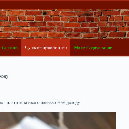
 і дизайн
Сучасне будівництво
Міське середовище
ходу
 і платить за нього близько 70% доходу