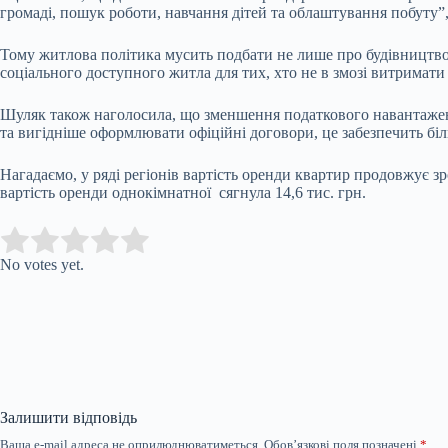
громаді, пошук роботи, навчання дітей та облаштування побуту”,
Тому житлова політика мусить подбати не лише про будівництво, 
соціального доступного житла для тих, хто не в змозі витримати
Шуляк також наголосила, що зменшення податкового навантаженн
та вигідніше оформлювати офіційні договори, це забезпечить біль
Нагадаємо, у ряді регіонів вартість оренди квартир продовжує зр
вартість оренди однокімнатної сягнула 14,6 тис. грн.
Submit Rating
Rate this item:
No votes yet.
Залишити відповідь
Ваша e-mail адреса не оприлюднюватиметься.
Обов’язкові поля позначені
*