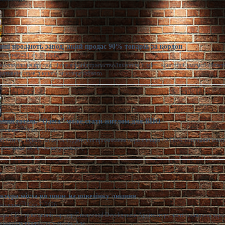
ні продають завод, який продає 90% товарів за кордон
моленко
Сер 7, 2026
виставили на продаж діюче агропідприємство/Inventure У місті Конотоп Сумської област
ративних прав діючого агропереробного
ний готель “Одеса” може стати житлом для ВПО
моленко
Сер 7, 2026
 готель "Одеса" можуть віддати для проживання переселенців / АРМА Готельний комп
штованим об’єктом нерухомості,
ектура міста впливає на поведінку людини
моленко
Сер 7, 2026
ара CEO та керівний партнер Greenwood Development Архітектуру часто оцінюють через
та вартість квадратного метра. Але…