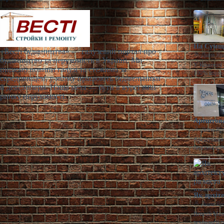
На Сумщи
«Весті будівництва» — галузевий портал про
Діана Яр
будівництво та нерухомість в Україні. Ми
У Конотопі 
пишемо новини галузі та стежимо за
100% корпо
середовищем, у якому працюють будівельники
й девелопери. Наша мета — бути в курсі змін
ринку нерухомості.
Арештова
Діана Яр
Арештований
першим аре
Як архіт
Діана Яр
Віталій Маж
технології 