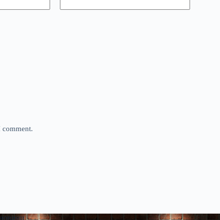
 I comment.
 новини