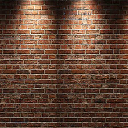
Про сайт
Карта сайту
Контакти
і виставили на продаж
лекс “Одеса” може стати
 фасад, планування,