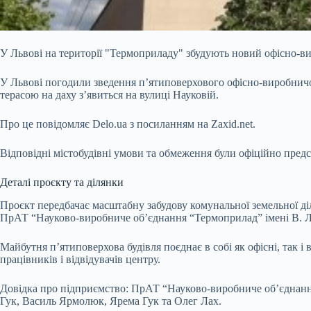
У Львові на території "Термоприладу" збудують новий офісно-в
У Львові погодили зведення п’ятиповерхового офісно-виробнич
терасою на даху з’явиться на вулиці Науковій.
Про це повідомляє
Delo.ua
з посиланням на
Zaxid.net
.
Відповідні містобудівні умови та обмеження були офіційно предст
Деталі проєкту та ділянки
Проєкт передбачає масштабну забудову комунальної земельної діл
ПрАТ “Науково-виробниче обʼєднання “Термоприлад” імені В. Л
Майбутня п’ятиповерхова будівля поєднає в собі як офісні, так і
працівників і відвідувачів центру.
Довідка про підприємство: ПрАТ “Науково-виробниче обʼєднання 
Гук, Василь Ярмолюк, Ярема Гук та Олег Лах.