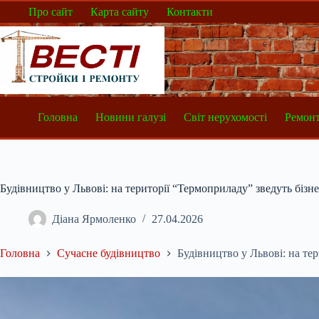
Перейти
Про сайт
Карта сайту
Контакти
до
вмісту
Головна
Новини галузі
Світ нерухомості
Ремонт
Будівництво у Львові: на території “Термоприладу” зведуть бізн
Діана Ярмоленко
27.04.2026
Головна
Сучасне будівництво
Будівництво у Львові: на те