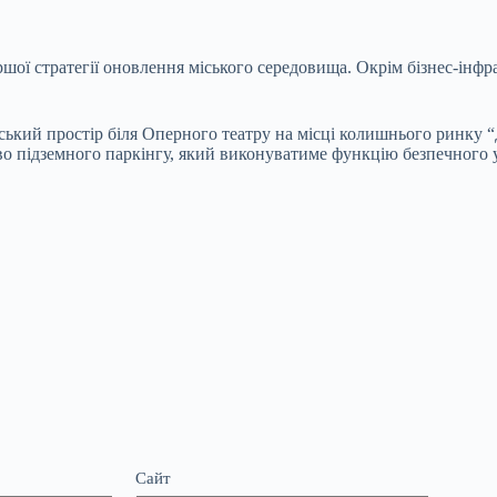
ї стратегії оновлення міського середовища. Окрім бізнес-інфра
ький простір біля Оперного театру
на місці колишнього ринку 
тво підземного паркінгу, який виконуватиме функцію безпечного 
Сайт