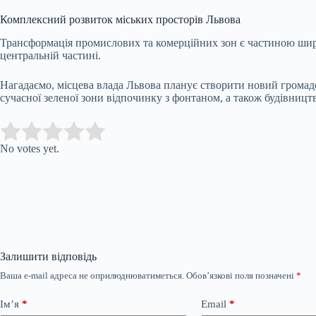
Комплексний розвиток міських просторів Львова
Трансформація промислових та комерційних зон є частиною ширшо
центральній частині.
Нагадаємо, місцева влада Львова
планує створити новий громадс
сучасної зеленої зони відпочинку з фонтаном, а також будівниц
Submit Rating
Rate this item:
No votes yet.
Залишити відповідь
Ваша e-mail адреса не оприлюднюватиметься.
Обов’язкові поля позначені
*
Ім’я
*
Email
*