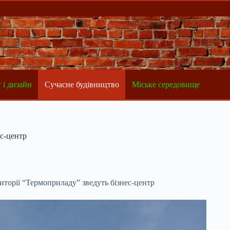
 і дизайн
Сучасне будівництво
Міське середовище
ес-центр
риторії “Термоприладу” зведуть бізнес-центр