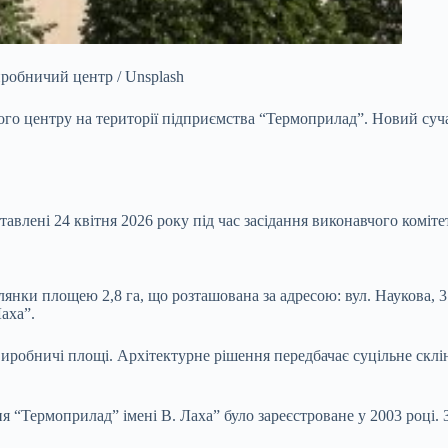
иробничий центр / Unsplash
ого центру на
території підприємства “Термоприлад”. Новий суч
авлені 24 квітня 2026 року під час засідання виконавчого комітет
янки площею 2,8 га, що розташована за адресою: вул. Наукова, 3.
аха”.
 виробничі площі. Архітектурне рішення передбачає суцільне склі
“Термоприлад” імені В. Лаха” було зареєстроване у 2003 році. З