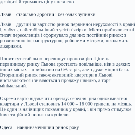
дефіциті й тримають ціну впевнено.
Львів – стабільно дорогий і без ознак зупинки
Львів – другий за вартістю ринок первинної нерухомості в країні
і, мабуть, найстабільніший з усієї п’ятірки. Місто прийняло сотні
тисяч переселенців і сформувало для них постійний ринок: з
розвиненою інфраструктурою, робочими місцями, школами та
лікарнями.
Попит тут стабільно перевищує пропозицію. Ціни на
первинному ринку Львова зростають повільніше, ніж в деяких
інших містах – приблизно на 6% за рік, але з дуже міцної бази.
Вторинний ринок також активний: квартири в Львові
виставляються і знімаються з продажу швидко, а торг
мінімальний.
Окремо варто відзначити оренду: середня ціна однокімнатної
квартири у Львові становить 14 000 – 16 000 гривень на місяць.
Це один із найвищих показників у країні, і він прямо стимулює
інвестиційний попит на купівлю.
Одеса – найдинамічніший ринок року