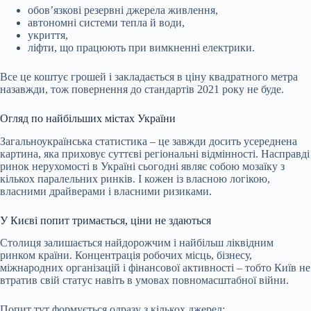
обов’язкові резервні джерела живлення,
автономні системи тепла й води,
укриття,
ліфти, що працюють при вимкненні електрики.
Все це коштує грошей і закладається в ціну квадратного метра
назавжди, тож повернення до стандартів 2021 року не буде.
Огляд по найбільших містах України
Загальноукраїнська статистика – це завжди досить усереднена
картина, яка приховує суттєві регіональні відмінності. Насправді
ринок нерухомості в Україні сьогодні являє собою мозаїку з
кількох паралельних ринків. І кожен із власною логікою,
власними драйверами і власними ризиками.
У Києві попит тримається, ціни не здаються
Столиця залишається найдорожчим і найбільш ліквідним
ринком країни. Концентрація робочих місць, бізнесу,
міжнародних організацій і фінансової активності – тобто Київ не
втратив свій статус навіть в умовах повномасштабної війни.
Попит тут формується одразу з кількох джерел: