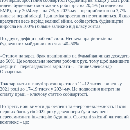
По-перше, зростання собівартості будівництва. Якщо у 2021 році
індекс будівельно-монтажних робіт зріс на 20,4% (за
індексом
БМР
), то у 2024-му – на 7%, у 2025-му – ще приблизно на 3,7%
лише за перші місяці. І динаміка зростання не зупиняється. Якщо
врахувати весь період великої війни, собівартість будівництва
виросла на 100% і більше залежно від класу житла.
По-друге, дефіцит робочої сили. Нестача працівників на
будівельних майданчиках сягає 40–50%.
«Станом на зараз, брак працівників на будмайданчиках доходить
до 50%. Це колосальна нестача робочих рук, тому щоб зменшити
дефіцит – переглядаються зарплати». –
пише
Олександр
Овчаренко.
Тож зарплати в галузі зросли кратно: з 11–12 тисяч гривень у
2021 році до 17–19 тисяч у 2024-му. Це подвоєння витрат на
оплату праці – ключову статтю собівартості.
По-третє, нові вимоги до безпеки та енергонезалежності. Після
перших блекаутів 2022 року девелопери були змушені
переосмислити інженерію будинків. Сьогодні якісний житловий
комплекс – це: