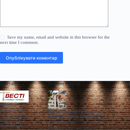
Save my name, email and website in this browser for the
next time I comment.
Опублікувати коментар
Про сайт
Останні новини
Ін
«Весті
будівництва»
Перші п’ять міст отримають
— галузевий
соціальне житло за кошти ЄІБ
портал про
в Україні
Діана Ярмоленко
Сер 6, 2026
будівництво
Для окремих категорій громадян