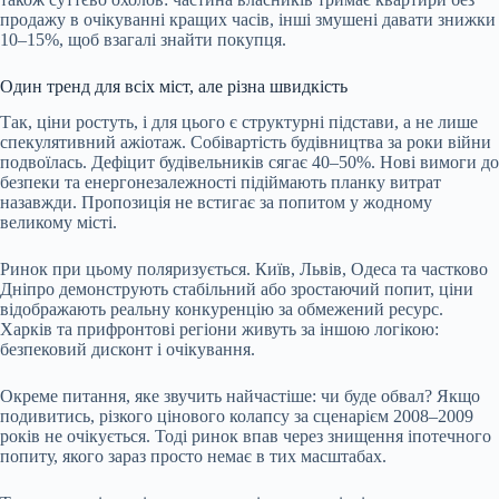
продажу в очікуванні кращих часів, інші змушені давати знижки
10–15%, щоб взагалі знайти покупця.
Один тренд для всіх міст, але різна швидкість
Так, ціни ростуть, і для цього є структурні підстави, а не лише
спекулятивний ажіотаж. Собівартість будівництва за роки війни
подвоїлась. Дефіцит будівельників сягає 40–50%. Нові вимоги до
безпеки та енергонезалежності підіймають планку витрат
назавжди. Пропозиція не встигає за попитом у жодному
великому місті.
Ринок при цьому поляризується. Київ, Львів, Одеса та частково
Дніпро демонструють стабільний або зростаючий попит, ціни
відображають реальну конкуренцію за обмежений ресурс.
Харків та прифронтові регіони живуть за іншою логікою:
безпековий дисконт і очікування.
Окреме питання, яке звучить найчастіше: чи буде обвал? Якщо
подивитись, різкого цінового колапсу за сценарієм 2008–2009
років не очікується. Тоді ринок впав через знищення іпотечного
попиту, якого зараз просто немає в тих масштабах.