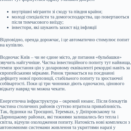
внутрішні мігранти зі сходу та півдня країни;
молоді спеціалісти та домогосподарства, що повертаються
після тимчасового виїзду;
інвестори, які шукають захист від інфляції
Відповідно, оренда дорожчає, і це автоматично стимулює попит
на купівлю.
Водночас Київ – чи не єдине місто, де питання «бульбашки»
звучить найгучніше. Частка інвестиційного попиту тут найвища,
темпи зростання цін у доларовому еквіваленті рекордні навіть за
європейськими мірками. Ринок тримається на поєднанні
дефіциту нової пропозиції, стабільного попиту та зростаючої
собівартості. Поки ці три чинники діють одночасно, цінового
відкату навряд чи можна чекати.
Енергетична інфраструктура – окремий нюанс. Після блекаутів
частина столичних районів суттєво втратила привабливість.
Так, будинки на Троєщині, Теремках, у Дніпровському та
Дарницькому районах, які тижнями залишались без тепла і
світла, відчули охолодження попиту. Натомість нові комплекси з
автономними системами живлення та укриттями наразі у