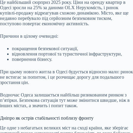
Це найбільший сюрприз 2025 року. Ціни на оренду квартир в
Одесі зросли на 25% за даними OLX Нерухомість, і ринок
купівлі-продажу відреагував схожою динамікою. Місто, яке ще
недавно перебувало під серйозним безпековим тиском,
поступово повертає економічну активність.
Причини в цілому очевидні:
покращення безпекової ситуації,
відновлення портової та туристичної інфраструктури,
повернення бізнесу.
При цьому нового житла в Одесі будується відносно мало: ринок
не встигає за попитом, і це розчищає дорогу для подальшого
зростання цін.
Водночас Одеса залишається найбільш ризикованим ринком з
п’ятірки. Безпекова ситуація тут може змінитися швидше, ніж в
інших містах, а значить і попит також.
Дніпро як острів стабільності поблизу фронту
Це одне з небагатьох великих міст на сході країни, яке зберігає