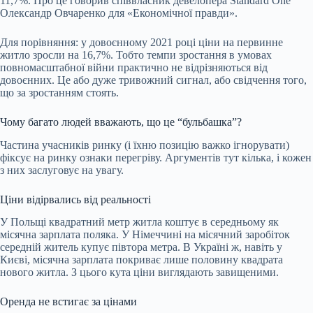
11,7%. Про це говорив співвласник девелопера Standard One
Олександр Овчаренко для «
Економічної правди
».
Для порівняння: у довоєнному 2021 році ціни на первинне
житло зросли на 16,7%. Тобто темпи зростання в умовах
повномасштабної війни практично не відрізняються від
довоєнних. Це або дуже тривожний сигнал, або свідчення того,
що за зростанням стоять.
Чому багато людей вважають, що це “бульбашка”?
Частина учасників ринку (і їхню позицію важко ігнорувати)
фіксує на ринку ознаки перегріву. Аргументів тут кілька, і кожен
з них заслуговує на увагу.
Ціни відірвались від реальності
У Польщі квадратний метр житла коштує в середньому як
місячна зарплата поляка. У Німеччині на місячний заробіток
середній житель купує півтора метра. В Україні ж, навіть у
Києві, місячна зарплата покриває лише половину квадрата
нового житла. З цього кута ціни виглядають завищеними.
Оренда не встигає за цінами