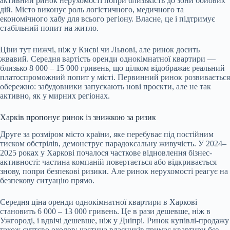
активний ринок нерухомості попри близькість до зони бойових
дій. Місто виконує роль логістичного, медичного та
економічного хабу для всього регіону. Власне, це і підтримує
стабільний попит на житло.
Ціни тут нижчі, ніж у Києві чи Львові, але ринок досить
жвавий. Середня вартість оренди однокімнатної квартири —
близько 8 000 – 15 000 гривень, що цілком відображає реальний
платоспроможний попит у місті. Первинний ринок розвивається
обережно: забудовники запускають нові проєкти, але не так
активно, як у мирних регіонах.
Харків пропонує ринок із знижкою за ризик
Друге за розміром місто країни, яке перебуває під постійним
тиском обстрілів, демонструє парадоксальну живучість. У 2024–
2025 роках у Харкові почалося часткове відновлення бізнес-
активності: частина компаній повертається або відкривається
знову, попри безпекові ризики. Але ринок нерухомості реагує на
безпекову ситуацію прямо.
Середня ціна оренди однокімнатної квартири в Харкові
становить 6 000 – 13 000 гривень. Це в рази дешевше, ніж в
Ужгороді, і вдвічі дешевше, ніж у Дніпрі. Ринок купівлі-продажу
також суттєво охолов: частина власників тримає квартири без