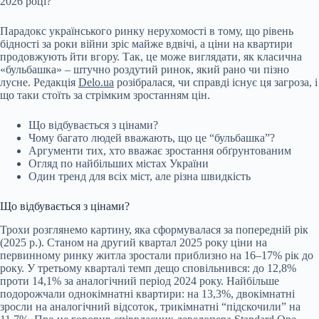
2026 році?
Парадокс українського ринку нерухомості в тому, що рівень
бідності
за роки війни зріс майже вдвічі, а ціни на квартири
продовжують йти вгору. Так, це може виглядати, як класична
«бульбашка» – штучно роздутий ринок, який рано чи пізно
лусне. Редакція
Delo.ua
розібралася, чи справді існує ця загроза, і
що таки стоїть за стрімким зростанням цін.
Що відбувається з цінами?
Чому багато людей вважають, що це “бульбашка”?
Аргументи тих, хто вважає зростання обґрунтованим
Огляд по найбільших містах України
Один тренд для всіх міст, але різна швидкість
Що відбувається з цінами?
Трохи розглянемо картину, яка сформувалася за попередній рік
(2025 р.). Станом на другий квартал 2025 року ціни на
первинному ринку житла зростали приблизно на 16–17% рік до
року. У третьому кварталі темп дещо сповільнився: до 12,8%
проти 14,1% за аналогічний період 2024 року. Найбільше
подорожчали однокімнатні квартири: на 13,3%, двокімнатні
зросли на аналогічний відсоток, трикімнатні “підскочили” на