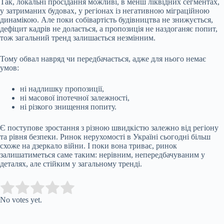
Так, локальні просідання можливі, в менш ліквідних сегментах,
у затриманих будовах, у регіонах із негативною міграційною
динамікою. Але поки собівартість будівництва не знижується,
дефіцит кадрів не долається, а пропозиція не наздоганяє попит,
тож загальний тренд залишається незмінним.
Тому обвал навряд чи передбачається, адже для нього немає
умов:
ні надлишку пропозиції,
ні масової іпотечної залежності,
ні різкого знищення попиту.
Є поступове зростання з різною швидкістю залежно від регіону
та рівня безпеки. Ринок нерухомості в Україні сьогодні більш
схоже на дзеркало війни. І поки вона триває, ринок
залишатиметься саме таким: нерівним, непередбачуваним у
деталях, але стійким у загальному тренді.
Submit Rating
Rate this item:
No votes yet.