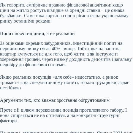
Як говорить емпіричне правило фінансової аналітики: якщо
ціни на житло ростуть швидше за орендні ставки – це ознака
бульбашки. Саме така картина спостерігається на українському
ринку останніми роками.
Попит інвестиційний, а не реальний
За оцінками окремих забудовників, інвестиційний попит на
первинному ринку сягає 40% і вище. Тобто значна частина
квартир купується не для того, щоб жити, а як інструмент
збереження грошей, через низьку дохідність депозитів і загальну
недовіру до фінансової системи.
Якщо реальних покупців «для себе» недостатньо, а ринок
тримається на спекулятивному попиті, то конструкція виглядає
нестійкою.
Аргументи тих, хто вважає зростання обґрунтованим
Проте є й цілком переконлива позиція протилежного табору. І
вона спирається не на оптимізм, а на конкретні структурні
фактори.