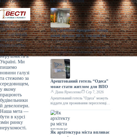
Про сайт
Останні новини
Ін
«Весті
будівництва»
На Сумщині продають завод,
— галузевий
який продає 90% товарів за
портал про
кордон
Діана Ярмоленко
Сер 7, 2026
будівництво
У Конотопі виставили на продаж діюче
та
агропідприємство/Inventure У місті
нерухомість в
Конотоп Сумської області виставили
Україні. Ми
на продаж 100% корпоративних прав
пишемо
діючого агропереробного
новини галузі
та стежимо за
Арештований готель “Одеса”
середовищем,
може стати житлом для ВПО
у якому
Діана Ярмоленко
Сер 7, 2026
працюють
Арештований готель "Одеса" можуть
будівельники
віддати для проживання переселенців /
й девелопери.
АРМА Готельний комплекс “Одеса”
Наша мета —
може стати першим арештованим
бути в курсі
об’єктом нерухомості,
змін ринку
нерухомості.
Як архітектура міста впливає