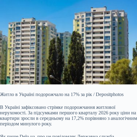
Житло в Україні подорожчало на 17% за рік / Depositphotos
В Україні зафіксовано стрімке подорожчання житлової
нерухомості. За підсумками першого кварталу 2026 року ціни
на
квартири зросли в середньому на 17,2% порівняно з аналогічним
періодом минулого року.
Як пише Delo.ua, про це повідомляє Державна служба