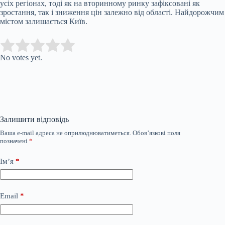
усіх регіонах, тоді як на вторинному ринку зафіксовані як
зростання, так і зниження цін залежно від області. Найдорожчим
містом залишається Київ.
Submit Rating
Rate this item:
No votes yet.
Залишити відповідь
Ваша e-mail адреса не оприлюднюватиметься.
Обов’язкові поля
позначені
*
Ім’я
*
Email
*