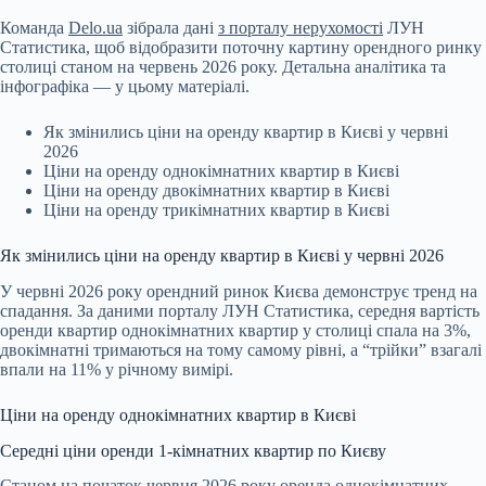
Команда
Delo.ua
зібрала дані
з порталу нерухомості
ЛУН
Статистика, щоб
відобразити поточну картину орендного ринку
столиці станом на червень 2026 року. Детальна аналітика та
інфографіка — у цьому матеріалі.
Як змінились ціни на оренду квартир в Києві у червні
2026
Ціни на оренду однокімнатних квартир в Києві
Ціни на оренду двокімнатних квартир в Києві
Ціни на оренду трикімнатних квартир в Києві
Як змінились ціни на оренду квартир в Києві у червні 2026
У червні 2026 року орендний ринок Києва демонструє тренд на
спадання. За даними порталу ЛУН Статистика, середня вартість
оренди квартир однокімнатних квартир у столиці спала на 3%,
двокімнатні тримаються на тому самому рівні, а “трійки” взагалі
впали на 11% у річному вимірі.
Ціни на оренду однокімнатних квартир в Києві
Середні ціни оренди 1-кімнатних квартир по Києву
Станом на початок червня 2026 року оренда однокімнатних