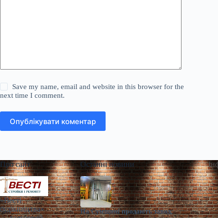
Save my name, email and website in this browser for the
next time I comment.
Опублікувати коментар
Про сайт
Останні новини
Ін
«Весті
будівництва»
На Сумщині продають завод,
— галузевий