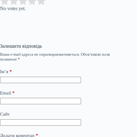
Submit Rating
Rate this item:
No votes yet.
Залишити відповідь
Ваша e-mail адреса не оприлюднюватиметься.
Обов’язкові поля
позначені
*
Ім’я
*
Email
*
Сайт
Додати коментар
*