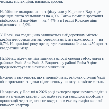
чеських містах ціни, навпаки, зросли.
Найбільше подорожчання зафіксували у Карлових Варах, де
орендна плата збільшилася на 4,9%. Також помітне зростання
відбулося в Пардубіце — на 4,4%, а в Градці-Кралове ціни
піднялися на 2,9%.
У Празі, яка традиційно залишається найдорожчим містом
країни для оренди житла, середня вартість також зросла — на
0,7%. Наприкінці року оренда тут становила близько 459 крон за
квадратний метр.
Найбільш відчутне підвищення вартості оренди зафіксували в
районах Praha 8 та Praha 3. Водночас у районі Praha 9 ціни
продемонстрували незначне зниження.
Експерти зазначають, що в привабливих районах столиці Чехії
ціни зростають завдяки підвищеному попиту на якісне житло.
Нагадаємо, у Польщі в 2026 році експерти прогнозують падіння
цін на купівлю квартир, що відбувається внаслідок профіциту
пропозиції через одночасне введення в експлуатацію великої
кількості квартир.