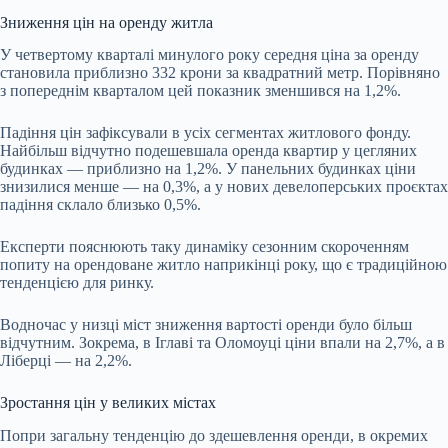
Зниження цін на оренду житла
У четвертому кварталі минулого року середня ціна за оренду
становила приблизно 332 крони за квадратний метр. Порівняно
з попереднім кварталом цей показник зменшився на 1,2%.
Падіння цін зафіксували в усіх сегментах житлового фонду.
Найбільш відчутно подешевшала оренда квартир у цегляних
будинках — приблизно на 1,2%. У панельних будинках ціни
знизилися менше — на 0,3%, а у нових девелоперських проєктах
падіння склало близько 0,5%.
Експерти пояснюють таку динаміку сезонним скороченням
попиту на орендоване житло наприкінці року, що є традиційною
тенденцією для ринку.
Водночас у низці міст зниження вартості оренди було більш
відчутним. Зокрема, в Іглаві та Оломоуці ціни впали на 2,7%, а в
Ліберці — на 2,2%.
Зростання цін у великих містах
Попри загальну тенденцію до здешевлення оренди, в окремих