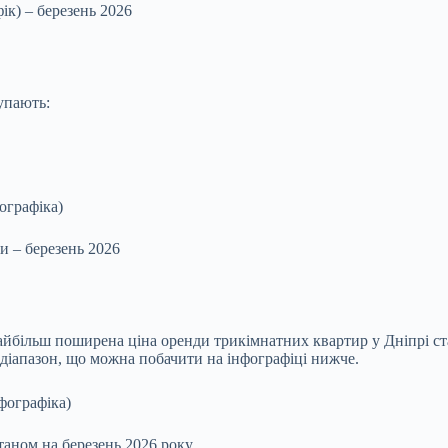
ік) – березень 2026
упають:
ми – березень 2026
айбільш поширена ціна оренди трикімнатних квартир у Дніпрі ст
 діапазон, що можна побачити на інфографіці нижче.
таном на березень 2026 року