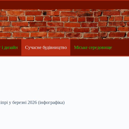
 і дизайн
Сучасне будівництво
Міське середовище
прі у березні 2026 (інфографіка)