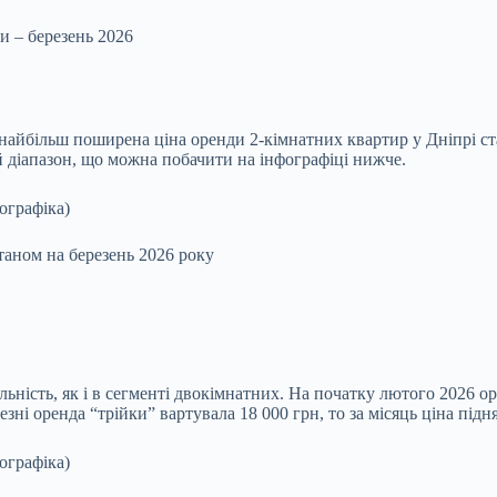
и – березень 2026
найбільш поширена ціна оренди 2‑кімнатних квартир у Дніпрі ст
й діапазон, що можна побачити на інфографіці нижче.
таном на березень 2026 року
льність, як і в сегменті двокімнатних. На початку лютого 2026 о
зні оренда “трійки” вартувала 18 000 грн, то за місяць ціна підн