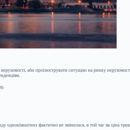
 нерухомості,
аби проілюструвати ситуацію на ринку нерухомості 
енденціям.
26
ренду однокімнатних фактично не змінилася, в той час як ціна тр