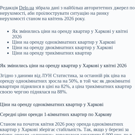
Редакція
Delo.ua
зібрала дані з найбільш авторитетних джерел по
нерухомості,
аби проілюструвати ситуацію на ринку
нерухомості станом на квітень 2026 року.
Як змінились ціни на оренду квартир у Харкові у квітні
2026
Ціни на оренду однокімнатних квартир у Харкові
Ціни на оренду двокімнатних квартир у Харкові
Ціни на оренду трикімнатних квартир
Як змінились ціни на оренду квартир у Харкові у квітні 2026
Згідно з даними від
ЛУН Статистика
, за останній рік ціна на
оренду однокімнатних зросла на 50%, в той час як двокімнатні
квартири піднялися в ціні на 82%, а ціна трикімнатних квартир
своєю чергою піднялася на 88%.
Ціни на оренду однокімнатних квартир у Харкові
Середні ціни оренди 1-кімнатних квартир по Харкову
Станом на початок квітня 2026 року оренда однокімнатних
квартир у Харкові зберігає стабільність. Так, якщо у березні за
місяць оренди «однушки» доводилося заплатити 6 000 грн, то в