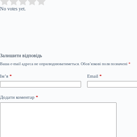
Submit Rating
Rate this item:
No votes yet.
Залишити відповідь
Ваша e-mail адреса не оприлюднюватиметься.
Обов’язкові поля позначені
*
Ім’я
*
Email
*
Додати коментар
*