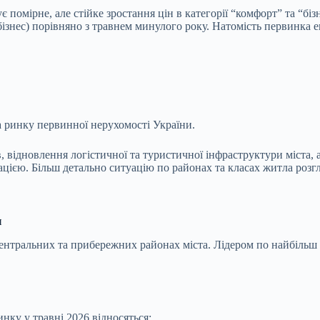
помірне, але стійке зростання цін в категорії “комфорт” та “бі
бізнес) порівняно з травнем минулого року. Натомість первинка 
а ринку первинної нерухомості України.
відновлення логістичної та туристичної інфраструктури міста, а 
ацією. Більш детально ситуацію по районах та класах житла роз
и
ентральних та прибережних районах міста. Лідером по найбільш 
нку у травні 2026 відносяться: