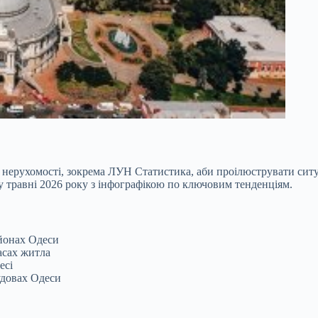
 нерухомості, зокрема
ЛУН Статистика, аби проілюструвати сит
 у травні 2026 року з інфографікою по ключовим тенденціям.
айонах Одеси
асах житла
есі
удовах Одеси