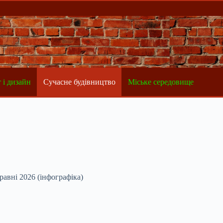
 і дизайн
Сучасне будівництво
Міське середовище
равні 2026 (інфографіка)