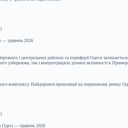
и — травень 2026
ережних і центральних районах та периферії Одеси залишається 
го узбережжя, так і концентрацією ділової активності в Примор
вого комплексу. Найдорожчі пропозиції на первинному ринку Оде
в Одесі — травень 2026