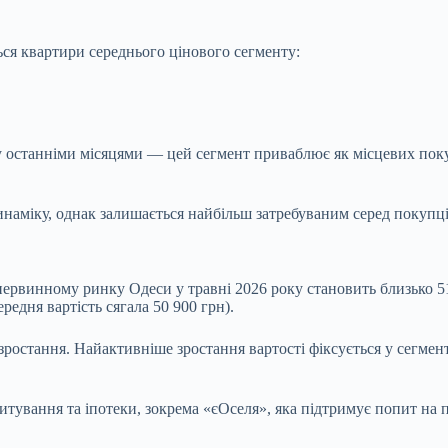
я квартири середнього цінового сегменту:
останніми місяцями — цей сегмент приваблює як місцевих покупці
наміку, однак залишається найбільш затребуваним серед покупц
ервинному ринку Одеси у травні 2026 року становить близько 51
редня вартість сягала 50 900 грн).
остання. Найактивніше зростання вартості фіксується у сегменті
вання та іпотеки, зокрема «єОселя», яка підтримує попит на пе