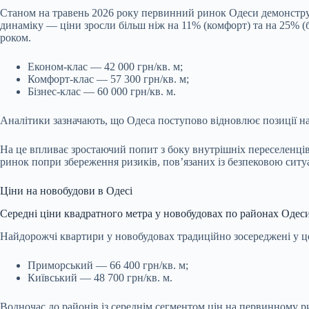
Станом на травень 2026 року первинний ринок Одеси демонструє 
динаміку — ціни зросли більш ніж на 11% (комфорт) та на 25% (
роком.
Економ-клас — 42 000 грн/кв. м;
Комфорт-клас — 57 300 грн/кв. м;
Бізнес-клас — 60 000 грн/кв. м.
Аналітики зазначають, що Одеса поступово відновлює позиції н
На це впливає зростаючий попит з боку внутрішніх переселенців, 
ринок попри збереження ризиків, пов’язаних із безпековою ситу
Ціни на новобудови в Одесі
Середні ціни квадратного метра у новобудовах по районах Одес
Найдорожчі квартири у новобудовах традиційно зосереджені у ц
Приморський — 66 400 грн/кв. м;
Київський — 48 700 грн/кв. м.
Водночас до районів із середнім сегментом цін на первинному ри