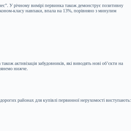
знес”. У річному вимірі первинка також демонструє позитивну
економ-класу навпаки, впала на 13%, порівняно з минулим
також активізація забудовників, які виводять нові об’єкти на
глянемо нижче.
дорогих районах для купівлі первинної нерухомості виступають: