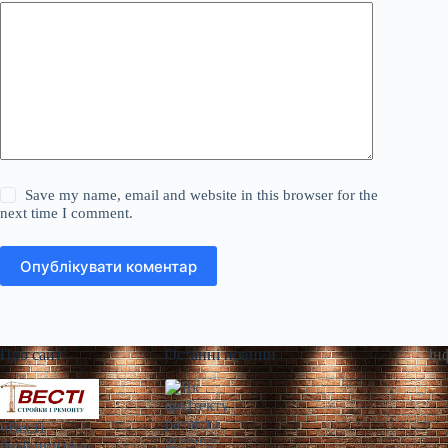
Save my name, email and website in this browser for the
next time I comment.
Опублікувати коментар
Про сайт
Останні новини
Ін
«Весті
будівництва»