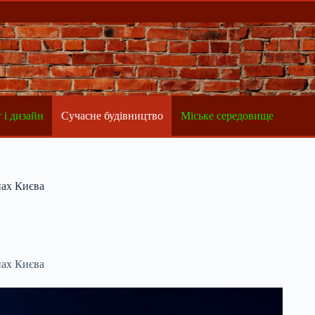
 і дизайн
Сучасне будівництво
Міське середовище
нах Києва
нах Києва