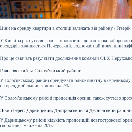
Ціни на оренду квартири в столиці залежать від району / Freepik
У Києві за рік суттєво зросла пропозиція довгострокової оренд
орендарів залишається Печерський, водночас найнижчі ціни зафі
Про це свідчать результати дослідження команди OLX Нерухоміс
Голосіївський та Солом’янський райони
У Голосіївському районі орендувати однокімнатну в середньому 
на оренду збільшився лише на 2%.
У Солом’янському районі пропозиція оренди також суттєво зросл
Лівий берег: Дарницький, Дніпровський та Деснянський райони
У Дарницькому районі кількість пропозицій довгострокової орен
скоротився майже на 20%.