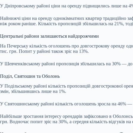
У Дніпровському районі ціни на оренду підвищились лише на 4%,
Найнижчі ціни на оренду однокімнатних квартир традиційно зафі
ніж роком раніше. Кількість пропозицій збільшилась на 21%, тод
Центральні райони залишаються найдорожчими
На Печерську кількість оголошень про довгострокову оренду од
тис. грн. Попит у районі також зріс на 13%.
У Шевченківському районі пропозиція збільшилась на 30% — до 
Поділ, Святошин та Оболонь
У Подільському районі кількість пропозицій довгострокової оре
змін, збільшившись лише на 1%.
У Святошинському районі кількість оголошень зросла на 46% — д
Найбільше зростання інтересу орендарів зафіксовано в Оболонськ
грн. Водночас попит зріс на 30%, а середня кількість відгуків 