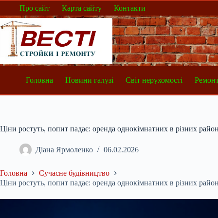
Перейти
Про сайт
Карта сайту
Контакти
до
вмісту
Головна
Новини галузі
Світ нерухомості
Ремонт
Ціни ростуть, попит падає: оренда однокімнатних в різних райо
Діана Ярмоленко
06.02.2026
Головна
Сучасне будівництво
Ціни ростуть, попит падає: оренда однокімнатних в різних райо