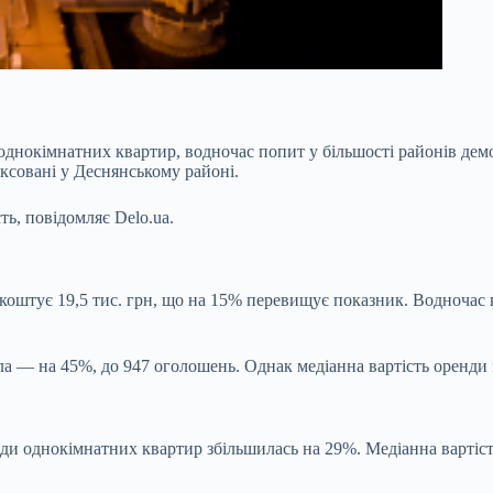
и однокімнатних квартир, водночас попит у
більшості районів де
ксовані у Деснянському районі.
ть, повідомляє
Delo.ua
.
коштує 19,5 тис. грн, що на 15% перевищує показник. Водночас 
а — на 45%, до 947 оголошень. Однак медіанна вартість оренди з
ди однокімнатних квартир збільшилась на 29%. Медіанна вартість