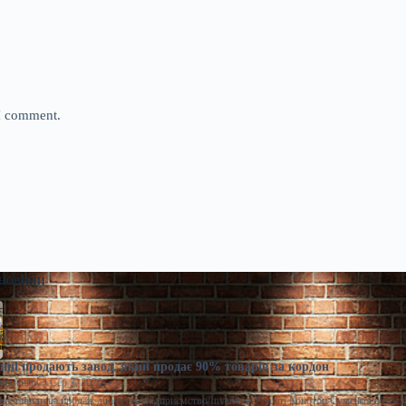
 I comment.
 новини
ні продають завод, який продає 90% товарів за кордон
моленко
Сер 7, 2026
виставили на продаж діюче агропідприємство/Inventure У місті Конотоп Сумської област