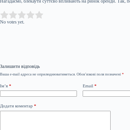
Нагадаємо, блекаути суттєво впливають на ринок оренди. Так, по
Submit Rating
Rate this item:
No votes yet.
Залишити відповідь
Ваша e-mail адреса не оприлюднюватиметься.
Обов’язкові поля позначені
*
Ім’я
*
Email
*
Додати коментар
*