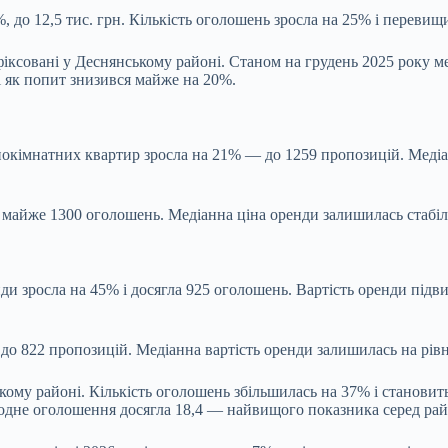
 до 12,5 тис. грн. Кількість оголошень зросла на 25% і перевищ
ксовані у Деснянському районі. Станом на грудень 2025 року мед
і як попит знизився майже на 20%.
нокімнатних квартир зросла на 21% — до 1259 пропозицій. Медіа
майже 1300 оголошень. Медіанна ціна оренди залишилась стабіль
нди зросла на 45% і досягла 925 оголошень. Вартість оренди під
о 822 пропозицій. Медіанна вартість оренди залишилась на рівні
ому районі. Кількість оголошень збільшилась на 37% і становить
на одне оголошення досягла 18,4 — найвищого показника серед рай