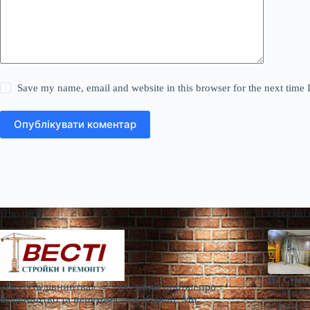
Save my name, email and website in this browser for the next time
Опублікувати коментар
Про сайт
Останні
На Сумщи
«Весті будівництва» — галузевий портал про
Діана Яр
будівництво та нерухомість в Україні. Ми
У Конотопі 