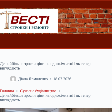
Перейти
до
вмісту
Де найбільше зросли ціни на однокімнатні і як тепер
виглядають
Діана Ярмоленко
18.03.2026
Головна
Сучасне будівництво
Де найбільше зросли ціни на однокімнатні і як тепер
виглядають