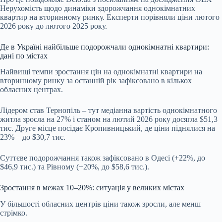
Нерухомість щодо динаміки здорожчання однокімнатних
квартир на вторинному ринку. Експерти порівняли ціни лютого
2026 року до лютого 2025 року.
Де в Україні найбільше подорожчали однокімнатні квартири:
дані по містах
Найвищі темпи зростання цін на однокімнатні квартири на
вторинному ринку за останній рік зафіксовано в кількох
обласних центрах.
Лідером став Тернопіль
–
тут медіанна вартість однокімнатного
житла зросла на 27% і станом на лютий 2026 року досягла $51,3
тис. Друге місце посідає Кропивницький, де ціни піднялися на
23%
–
до $30,7 тис.
Суттєве подорожчання також зафіксовано в Одесі (+22%, до
$46,9 тис.) та Рівному (+20%, до $58,6 тис.).
Зростання в межах 10–20%: ситуація у великих містах
У більшості обласних центрів ціни також зросли, але менш
стрімко.