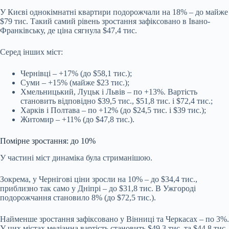
У Києві однокімнатні квартири подорожчали на 18%
–
до майже
$79 тис. Такий самий рівень зростання зафіксовано в Івано-
Франківську, де ціна сягнула $47,4 тис.
Серед інших міст:
Чернівці – +17% (до $58,1 тис.);
Суми – +15% (майже $23 тис.);
Хмельницький, Луцьк і Львів – по +13%. Вартість
становить відповідно $39,5 тис., $51,8 тис. і $72,4 тис.;
Харків і Полтава – по +12% (до $24,5 тис. і $39 тис.);
Житомир – +11% (до $47,8 тис.).
Помірне зростання: до 10%
У частині міст динаміка була стриманішою.
Зокрема, у Чернігові ціни зросли на 10%
–
до $34,4 тис.,
приблизно так само у Дніпрі
–
до $31,8 тис. В Ужгороді
подорожчання становило 8% (до $72,5 тис.).
Найменше зростання зафіксовано у Вінниці та Черкасах
–
по 3%.
У цих містах медіанна вартість становить $49,3 тис. та $44,8 тис.