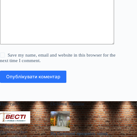
Save my name, email and website in this browser for the
next time I comment.
Опублікувати коментар
Про сайт
Останні новини
Ін
«Весті
будівництва»
На Сумщині продають завод,