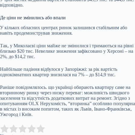
відповідно.
Де ціни не змінились або впали
У кількох обласних центрах ринок залишився стабільним або
навіть продемонстрував зниження.
Так, у Миколаєві ціни майже не змінилися і тримаються на рівні
близько $20 тис. Невелике зниження зафіксовано у Херсоні
–
на
2%, до $14,2 тис.
Найбільше падіння відбулося у Запоріжжі: за рік вартість
однокімнатних квартир знизилася на 7%
–
до $14,9 тис.
Раніше повідомлялось. що українці обирають квартиру саме на
вторинному ринку через низку переваг: можливість швидкого
заселення та відсутність додаткових витрат на ремонт. Згідно з
опитуванням OLX Нерухомість, “вторинка” особливо популярна
в містах із високим попитом, таких як Львів, Івано-Франківськ,
Ужгород і Київ.
Submit Rating
Rate this item: