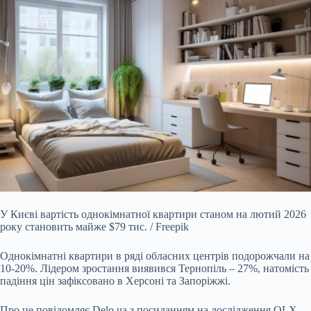
У Києві вартість однокімнатної квартири станом на лютий 2026
року становить майже $79 тис. / Freepik
Однокімнатні квартири в ряді обласних центрів подорожчали на
10-20%.
Лідером зростання виявився Тернопіль – 27%, натомість
падіння цін зафіксовано в Херсоні та Запоріжжі.
Про це повідомляє
Delo.ua
з посиланням на дослідження
OLX