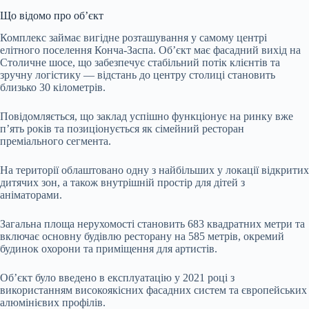
Що відомо про об’єкт
Комплекс займає вигідне розташування у самому центрі
елітного поселення Конча-Заспа. Об’єкт має фасадний вихід на
Столичне шосе, що забезпечує стабільний потік клієнтів та
зручну логістику — відстань до центру столиці становить
близько 30 кілометрів.
Повідомляється, що заклад успішно функціонує на ринку вже
п’ять років та позиціонується як сімейний ресторан
преміального сегмента.
На території облаштовано одну з найбільших у локації відкритих
дитячих зон, а також внутрішній простір для дітей з
аніматорами.
Загальна площа нерухомості становить 683 квадратних метри та
включає основну будівлю ресторану на 585 метрів, окремий
будинок охорони та приміщення для артистів.
Об’єкт було введено в експлуатацію у 2021 році з
використанням високоякісних фасадних систем та європейських
алюмінієвих профілів.