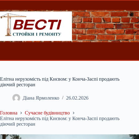
Перейти
до
вмісту
Елітна нерухомість під Києвом: у Конча-Заспі продають
діючий ресторан
Діана Ярмоленко
26.02.2026
Головна
Сучасне будівництво
Елітна нерухомість під Києвом: у Конча-Заспі продають
діючий ресторан