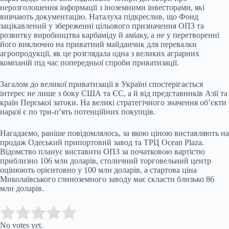
нерозголошення інформації з іноземними інвесторами, які
вивчають документацію. Наталуха підкреслив, що Фонд
зацікавлений у збереженні цільового призначення ОПЗ та
розвитку виробництва карбаміду й аміаку, а не у перетворенні
його виключно на приватний майданчик для перевалки
агропродукції, як це розглядала одна з великих аграрних
компаній під час попередньої спроби приватизації.
Загалом до великої приватизації в Україні спостерігається
інтерес не лише з боку США та ЄС, а й від представників Азії та
країн Перської затоки. На великі стратегічного значення об’єкти
наразі є по три-п’ять потенційних покупців.
Нагадаємо, раніше повідомлялось, за якою ціною
виставляють на
продаж Одеський припортовий завод та ТРЦ Ocean Plaza
.
Відомство планує виставити ОПЗ за початковою вартістю
приблизно 106 млн доларів, столичний торговельний центр
оцінюють орієнтовно у 100 млн доларів, а стартова ціна
Миколаївського глиноземного заводу має скласти близько 86
млн доларів.
Submit Rating
Rate this item:
No votes yet.