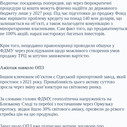
Водночас посадовець попередив, що через бюрократичні
процедури ці кошти можуть фізично надійти до державного
бюджету лише у 2027 році. Під час підготовки до продажу Фонд
має вирішити проблему кредиту на понад 140 млн доларів, що
залишається на об’єкті, а також налагодити комунікацію з
міноритарними власниками. Сам факт того, що продаватимуться
не 100% акцій, наразі насторожує багатьох інвесторів.
Крім того, нещодавно правоохоронці проводили обшуки у
ФДМУ через розслідування щодо можливого створення умов
продажу ТРЦ за штучно заниженою вартістю.
Ажіотаж навколо ОПЗ
Іншим ключовим об’єктом є Одеський припортовий завод, який
простоює з 2021 року. Привабливість цього активу суттєво
зросла через зміну кон’юнктури на світовому ринку.
За словами голови ФДМУ, геополітична напруженість на
Близькому Сході та перебої з постачанням через Ормузьку
протоку, звідки йшло 30% світового аміаку, призвели до різкого
стрибка цін на цю продукцію.
Зараз щодо ОПЗ вже підписано чотири договори про