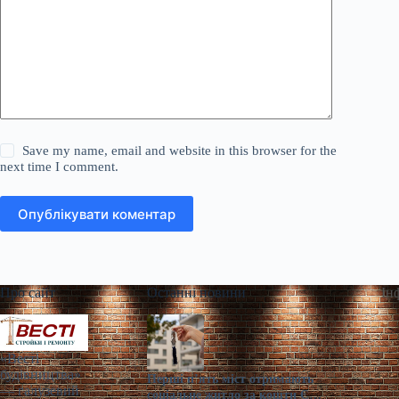
Save my name, email and website in this browser for the
next time I comment.
Опублікувати коментар
Про сайт
Останні новини
Ін
«Весті
будівництва»
Перші п’ять міст отримають
— галузевий
соціальне житло за кошти ЄІБ