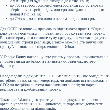
2 млн грн для будинків площею до 8 тис. кв. м;
до 70% вартості сонячної електростанції або установки
зберігання енергії — до 4 млн грн для будинків площею
понад 8 тис. кв. м;
до 70% вартості теплового насоса — до 2 млн грн.
Для ОСББ головне — правильно підготувати проєкт. “Одна з
ключових умов успіху — правильно прорахувати весь проєкт.
Важливо врахувати не лише суму кредиту, а й монтаж, супутнє
обладнання, строки реалізації, а також можливість залучення
гранту”, — пояснює співрозмовниця
Delo
.
ua
.
У Глобус Банку наголошують: участь у програмі починається не
з подачі заявки до банку, а з визначення реальних потреб
будинку.
Перед подачею документів ОСББ має вирішити: яке обладнання
потрібне; чи достатньо генератора; чи доцільно встановлювати
СЕС; чи потрібна система накопичення енергії; чи варто
реалізовувати комбінований проєкт.
Також необхідно підготувати установчі документи; рішення
органів управління ОСББ; фінансову інформацію; документи
щодо обладнання та підрядників.