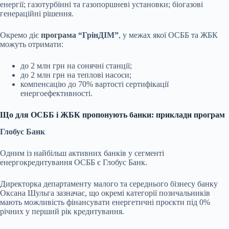
енергії; газотурбінні та газопоршневі установки; біогазові
генераційні рішення.
Окремо діє
програма “ГрінДІМ”
, у межах якої ОСББ та ЖБК
можуть отримати:
до 2 млн грн на сонячні станції;
до 2 млн грн на теплові насоси;
компенсацію до 70% вартості сертифікації
енергоефективності.
Що для ОСББ і ЖБК пропонують банки: приклади програм
Глобус Банк
Одним із найбільш активних банків у сегменті
енергокредитування ОСББ є Глобус Банк.
Директорка департаменту малого та середнього бізнесу банку
Оксана Шульга зазначає, що окремі категорії позичальників
мають можливість фінансувати енергетичні проєкти під 0%
річних у перший рік кредитування.