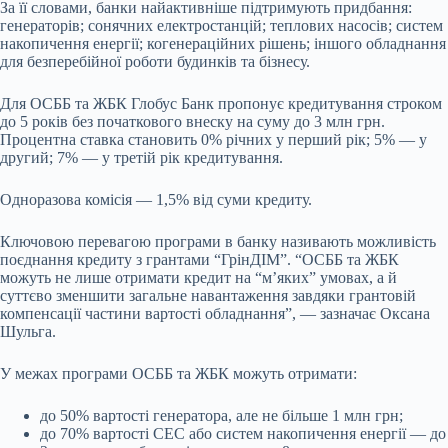
За її словами, банки найактивніше підтримують придбання:
генераторів; сонячних електростанцій; теплових насосів; систем
накопичення енергії; когенераційних рішень; іншого обладнання
для безперебійної роботи будинків та бізнесу.
Для ОСББ та ЖБК Глобус Банк пропонує кредитування строком
до 5 років без початкового внеску на суму до 3 млн грн.
Процентна ставка становить 0% річних у перший рік; 5% — у
другий; 7% — у третій рік кредитування.
Одноразова комісія — 1,5% від суми кредиту.
Ключовою перевагою програми в банку називають можливість
поєднання кредиту з грантами “ГрінДІМ”. “ОСББ та ЖБК
можуть не лише отримати кредит на “м’яких” умовах, а й
суттєво зменшити загальне навантаження завдяки грантовій
компенсації частини вартості обладнання”, — зазначає Оксана
Шульга.
У межах програми ОСББ та ЖБК можуть отримати:
до 50% вартості генератора, але не більше 1 млн грн;
до 70% вартості СЕС або систем накопичення енергії — до