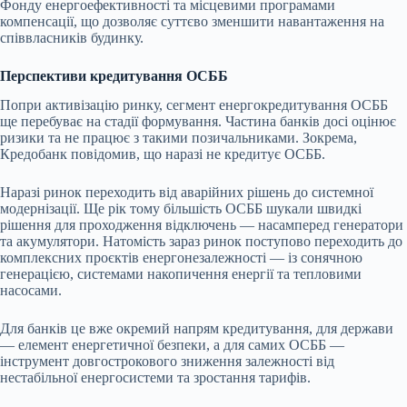
Фонду енергоефективності та місцевими програмами
компенсації, що дозволяє суттєво зменшити навантаження на
співвласників будинку.
Перспективи кредитування ОСББ
Попри активізацію ринку, сегмент енергокредитування ОСББ
ще перебуває на стадії формування. Частина банків досі оцінює
ризики та не працює з такими позичальниками. Зокрема,
Кредобанк повідомив, що наразі не кредитує ОСББ.
Наразі ринок переходить від аварійних рішень до системної
модернізації. Ще рік тому більшість ОСББ шукали швидкі
рішення для проходження відключень — насамперед генератори
та акумулятори. Натомість зараз ринок поступово переходить до
комплексних проєктів енергонезалежності — із сонячною
генерацією, системами накопичення енергії та тепловими
насосами.
Для банків це вже окремий напрям кредитування, для держави
— елемент енергетичної безпеки, а для самих ОСББ —
інструмент довгострокового зниження залежності від
нестабільної енергосистеми та зростання тарифів.