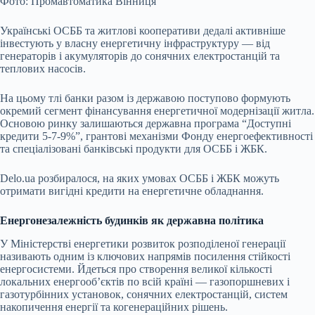
Фото: Промавтоматика Вінниця
Українські ОСББ та житлові кооперативи дедалі активніше
інвестують у власну енергетичну інфраструктуру — від
генераторів і акумуляторів до сонячних електростанцій та
теплових насосів.
На цьому тлі банки разом із державою поступово формують
окремий сегмент фінансування енергетичної модернізації житла.
Основою ринку залишаються державна програма “Доступні
кредити 5-7-9%”, грантові механізми Фонду енергоефективності
та спеціалізовані банківські продукти для ОСББ і ЖБК.
Delo
.
ua
розбиралося, на яких умовах ОСББ і ЖБК можуть
отримати вигідні кредити на енергетичне обладнання.
Енергонезалежність будинків як державна політика
У Міністерстві енергетики розвиток розподіленої генерації
називають одним із ключових напрямів посилення стійкості
енергосистеми. Йдеться про створення великої кількості
локальних енергооб’єктів по всій країні — газопоршневих і
газотурбінних установок, сонячних електростанцій, систем
накопичення енергії та когенераційних рішень.