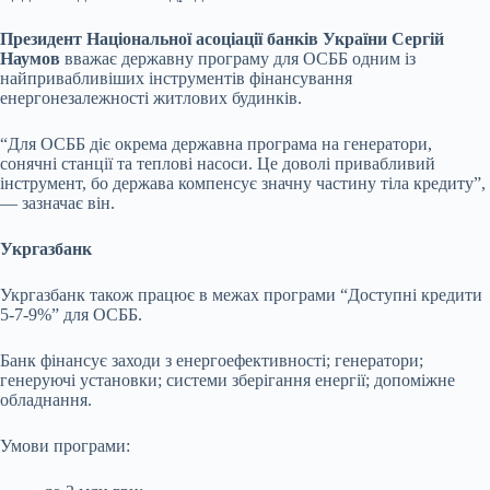
Президент Національної асоціації банків України Сергій
Наумов
вважає державну програму для ОСББ одним із
найпривабливіших інструментів фінансування
енергонезалежності житлових будинків.
“Для ОСББ діє окрема державна програма на генератори,
сонячні станції та теплові насоси. Це доволі привабливий
інструмент, бо держава компенсує значну частину тіла кредиту”,
— зазначає він.
Укргазбанк
Укргазбанк також працює в межах програми “Доступні кредити
5-7-9%” для ОСББ.
Банк фінансує заходи з енергоефективності; генератори;
генеруючі установки; системи зберігання енергії; допоміжне
обладнання.
Умови програми: