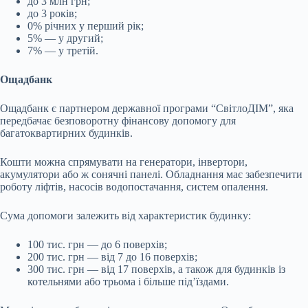
до 3 млн грн;
до 3 років;
0% річних у перший рік;
5% — у другий;
7% — у третій.
Ощадбанк
Ощадбанк є партнером державної програми “СвітлоДІМ”, яка
передбачає безповоротну фінансову допомогу для
багатоквартирних будинків.
Кошти можна спрямувати на генератори, інвертори,
акумулятори або ж сонячні панелі. Обладнання має забезпечити
роботу ліфтів, насосів водопостачання, систем опалення.
Сума допомоги залежить від характеристик будинку:
100 тис. грн — до 6 поверхів;
200 тис. грн — від 7 до 16 поверхів;
300 тис. грн — від 17 поверхів, а також для будинків із
котельнями або трьома і більше під’їздами.