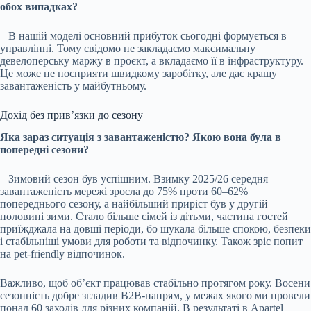
обох випадках?
–
В нашій моделі основний прибуток сьогодні формується в
управлінні. Тому свідомо не закладаємо максимальну
девелоперську маржу в проєкт, а вкладаємо її в інфраструктуру.
Це може не посприяти швидкому заробітку, але дає кращу
завантаженість у майбутньому.
Дохід без прив’язки до сезону
Яка зараз ситуація з завантаженістю? Якою вона була в
попередні сезони?
– Зимовий сезон був успішним. Взимку 2025/26 середня
завантаженість мережі зросла до 75% проти 60–62%
попереднього сезону, а найбільший приріст був у другій
половині зими. Стало більше сімей із дітьми, частина гостей
приїжджала на довші періоди, бо шукала більше спокою, безпеки
і стабільніші умови для роботи та відпочинку. Також зріс попит
на pet-friendly відпочинок.
Важливо, щоб об’єкт працював стабільно протягом року. Восени
сезонність добре згладив B2B-напрям, у межах якого ми провели
понад 60 заходів для різних компаній. В результаті в Apartel