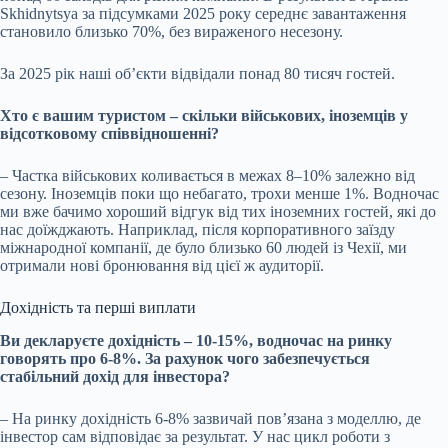
Skhidnytsya за підсумками 2025 року середнє завантаження
становило близько 70%, без вираженого несезону.
За 2025 рік наші об’єкти відвідали понад 80 тисяч гостей.
Хто є вашим туристом
–
скільки військових, іноземців у
відсотковому співвідношенні?
–
Частка військових коливається в межах 8–10% залежно від
сезону. Іноземців поки що небагато, трохи менше 1%. Водночас
ми вже бачимо хороший відгук від тих іноземних гостей, які до
нас доїжджають. Наприклад, після корпоративного заїзду
міжнародної компанії, де було близько 60 людей із Чехії, ми
отримали нові бронювання від цієї ж аудиторії.
Дохідність та перші виплати
Ви декларуєте дохідність
–
10-15%, водночас на ринку
говорять про 6-8%. За рахунок чого забезпечується
стабільний дохід для інвестора?
–
На ринку дохідність 6-8% зазвичай пов’язана з моделлю, де
інвестор сам відповідає за результат. У нас цикл роботи з