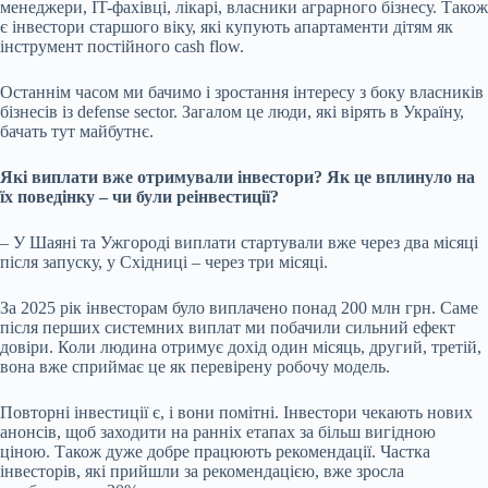
менеджери, IT-фахівці, лікарі, власники аграрного бізнесу. Також
є інвестори старшого віку, які купують апартаменти дітям як
інструмент постійного cash flow.
Останнім часом ми бачимо і зростання інтересу з боку власників
бізнесів із defense sector. Загалом це люди, які вірять в Україну,
бачать тут майбутнє.
Які виплати вже отримували інвестори? Як це вплинуло на
їх поведінку
–
чи були реінвестиції?
–
У Шаяні та Ужгороді виплати стартували вже через два місяці
після запуску, у Східниці
–
через три місяці.
За 2025 рік інвесторам було виплачено понад 200 млн грн. Саме
після перших системних виплат ми побачили сильний ефект
довіри. Коли людина отримує дохід один місяць, другий, третій,
вона вже сприймає це як перевірену робочу модель.
Повторні інвестиції є, і вони помітні. Інвестори чекають нових
анонсів, щоб заходити на ранніх етапах за більш вигідною
ціною. Також дуже добре працюють рекомендації. Частка
інвесторів, які прийшли за рекомендацією, вже зросла