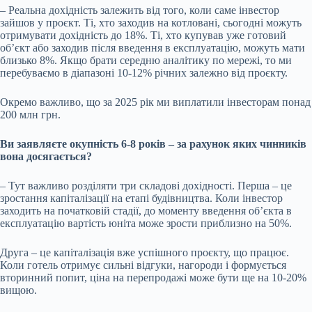
–
Реальна дохідність залежить від того, коли саме інвестор
зайшов у проєкт. Ті, хто заходив на котловані, сьогодні можуть
отриму
вати дохідність до 18%
. Ті, хто купував уже готовий
об’єкт або заходив після введення в експлуатацію, можуть мати
близько 8%. Якщо брати середню аналітику по мережі, то ми
перебуваємо в діапазоні 10-12% річних залежно від проєкту.
Окремо важливо, що за 2025 рік ми виплатили інвесторам понад
200 млн грн.
Ви заявляєте окупність 6-8 років
–
за рахунок яких чинників
вона досягається?
–
Тут важливо розділяти три складові дохідності. Перша
–
це
зростання капіталізації на етапі будівництва. Коли інвестор
заходить на початковій стадії, до моменту введення об’єкта в
експлуатацію вартість юніта може зрости приблизно на 50%.
Друга
–
це капіталізація вже успішного проєкту, що працює.
Коли готель отримує сильні відгуки, нагороди і формується
вторинний попит, ціна на перепродажі може бути ще на 10-20%
вищою.