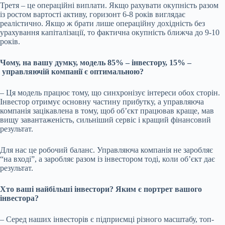
Третя
–
це операційні виплати. Якщо рахувати окупність разом
із ростом вартості активу, горизонт 6-8 років виглядає
реалістично. Якщо ж брати лише операційну дохідність без
урахування капіталізації, то фактична окупність ближча до 9-10
років.
Чому, на вашу думку, модель 85%
–
інвестору,
15%
–
управляючій компанії є оптимальною?
–
Ця модель працює тому, що синхронізує інтереси обох сторін.
Інвестор отримує основну частину прибутку, а управляюча
компанія зацікавлена в тому, щоб об’єкт працював краще, мав
вищу завантаженість, сильніший сервіс і кращий фінансовий
результат.
Для нас це робочий баланс. Управляюча компанія не заробляє
“на вході”, а заробляє разом із інвестором тоді, коли об’єкт дає
результат.
Хто ваші найбільші інвестори? Яким є портрет вашого
інвестора?
–
Серед наших інвесторів є підприємці різного масштабу, топ-