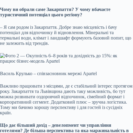
Чому ви обрали саме Закарпаття? У чому вбачаєте
туристичний потенціал цього регіону?
– Я сам родом із Закарпаття. Добре знаю місцевість і бачу
потенціал для відпочинку й відновлення. Мінеральні та
термальні води, клімат і ландшафт формують базовий попит, що
не залежить від трендів.
Василь Крулько – співзасновник мережі Apartel
Важливо працювати з місцями, де є стабільний інтерес протягом
року. Закарпаття та Львівщина дають таку можливість, бо тут
можна розвивати оздоровчий відпочинок, сімейний формат і
корпоративний сегмент. Додатковий плюс – зручна логістика.
Тому м
и бачимо хорошу перспективу і для гостей із сусідніх
країн.
Що дає більший дохід
–
девелопмент чи управління
готелями? Де більша перспектива та яка маржинальність в