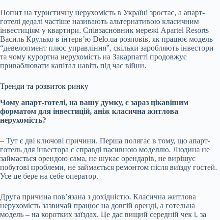
Попит на туристичну нерухомість в Україні зростає, а апарт-
готелі дедалі частіше називають альтернативою класичним
інвестиціям у квартири. Співзасновник мережі Apartel Resorts
Василь Крулько в інтерв’ю Delo.ua розповів, як працює модель
“девелопмент плюс управління”, скільки заробляють інвестори
та чому курортна нерухомість на Закарпатті продовжує
приваблювати капітал навіть під час війни.
Тренди та розвиток ринку
Чому апарт-готелі, на вашу думку, є зараз цікавішим
форматом для інвестицій, аніж класична житлова
нерухомість?
–
Тут є дві ключові причини. Перша полягає в тому, що апарт-
готель для інвестора є справді пасивною моделлю. Людина не
займається орендою сама, не шукає орендарів, не вирішує
побутові проблеми, не займається ремонтом після виїзду гостей.
Усе це бере на себе оператор.
Друга причина пов’язана з дохідністю. Класична житлова
нерухомість зазвичай працює на довгій оренді, а готельна
модель
–
на коротких заїздах. Це дає вищий середній чек і, за