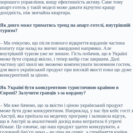
хорошого управління, вищу ефективність активу. Саме тому
апарт-готель у такій моделі може давати відчутно кращу
дохідність, ніж звичайна квартира.
Як довго може триматись тренд на апарт-готелі, внутрішній
туризм?
–
Ми очікуємо, що після повного відкриття кордонів частина
попиту піде назад на звичні закордонні напрямки. Але
внутрішній туризм уже не зникне. Гість побачив, що в Україні
може бути справді якісно, і тепер вибір стає ширшим. Далі
частину цієї хвилі ми зможемо компенсувати іноземним гостем,
для якого український продукт при високій якості поки що дуже
конкурентний за ціною.
Як Україні бути конкурентною туристичною країною в
Європі? Залучити гравців з-за кордону?
–
Ми вже бачимо, що за якістю і ціною український продукт
може бути дуже конкурентним. Наприклад, у нас був кейс гості з
Австрії, яка приїхала на медичну програму і залишила відгук,
що в Австрії за аналогічний досвід вона витратила б утричі
більше. Це означає, що наш продукт здатен конкурувати, а
головний бар’єр зараз
–
не ціна чи сервіс, а сприйняття країни