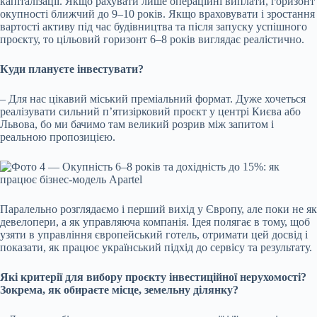
капіталізації. Якщо рахувати лише операційні виплати, горизонт
окупності ближчий до 9–10 років. Якщо враховувати і зростання
вартості активу під час будівництва та після запуску успішного
проєкту, то цільовий горизонт 6–8 років виглядає реалістично.
Куди плануєте інвестувати?
–
Для нас цікавий міський преміальний формат. Дуже хочеться
реалізувати сильний п’ятизірковий проєкт у центрі Києва або
Львова, бо ми бачимо там великий розрив між запитом і
реальною пропозицією.
Паралельно розглядаємо і перший вихід у Європу, але поки не як
девелопери, а як управляюча компанія. Ідея полягає в тому, щоб
узяти в управління європейський готель, отримати цей досвід і
показати, як працює український підхід до сервісу та результату.
Які критерії для вибору проєкту інвестиційної нерухомості?
Зокрема, як обираєте місце, земельну ділянку?