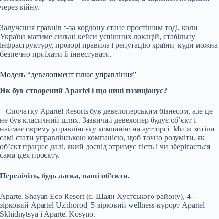
через війну.
Залучення гравців з-за кордону стане простішим тоді, коли
Україна матиме сильні кейси успішних локацій, стабільну
інфраструктуру, прозорі правила і репутацію країни, куди можна
безпечно приїхати й інвестувати.
Модель “девелопмент плюс управління”
Як був створений Apartel і що нині позиціонує?
– Спочатку Apartel Resorts був девелоперським бізнесом, але це
не був класичний шлях. Зазвичай девелопер будує об’єкт і
наймає окрему управлінську компанію на аутсорсі. Ми ж хотіли
самі стати управлінською компанією, щоб точно розуміти, як
об’єкт працює далі, який досвід отримує гість і чи зберігається
сама ідея проєкту.
Перелічіть, будь ласка, ваші об’єкти.
Apartel Shayan Eco Resort (с. Шаян Хустського району), 4-
зірковий
Apartel Uzhhorod, 5-зірковий wellness-курорт Apartel
Skhidnytsya і Apartel Kosyno.