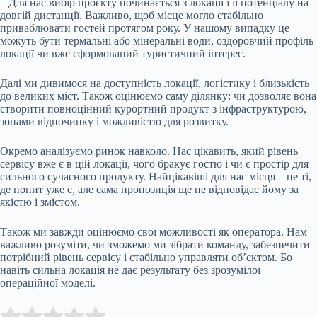
–
Для нас вибір проєкту починається з локації і її потенціалу на
довгій дистанції. Важливо, щоб місце могло стабільно
приваблювати гостей протягом року. У нашому випадку це
можуть бути термальні або мінеральні води, оздоровчий профіль
локації чи вже сформований туристичний інтерес.
Далі ми дивимося на доступність локації, логістику і близькість
до великих міст. Також оцінюємо саму ділянку: чи дозволяє вона
створити повноцінний курортний продукт з інфраструктурою,
зонами відпочинку і можливістю для розвитку.
Окремо аналізуємо ринок навколо. Нас цікавить, який рівень
сервісу вже є в цій локації, чого бракує гостю і чи є простір для
сильного сучасного продукту. Найцікавіші для нас місця
–
це ті,
де попит уже є, але сама пропозиція ще не відповідає йому за
якістю і змістом.
Також ми завжди оцінюємо свої можливості як оператора. Нам
важливо розуміти, чи зможемо ми зібрати команду, забезпечити
потрібний рівень сервісу і стабільно управляти об’єктом. Бо
навіть сильна локація не дає результату без зрозумілої
операційної моделі.
Submit Rating
Rate this item: