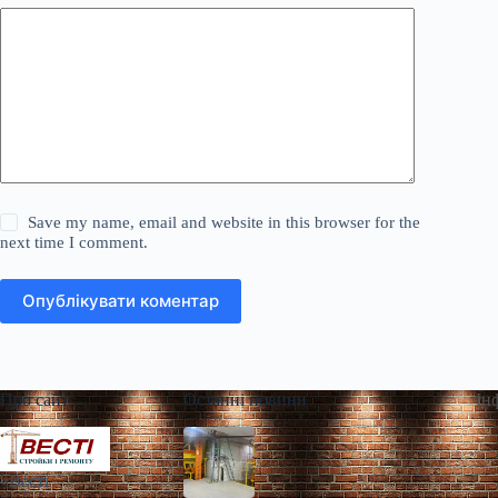
Save my name, email and website in this browser for the
next time I comment.
Опублікувати коментар
Про сайт
Останні новини
Ін
«Весті