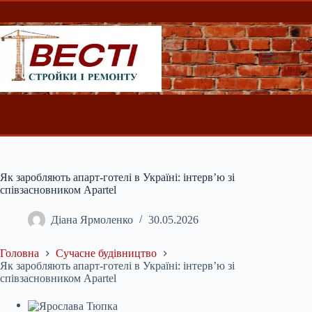
Перейти
до
вмісту
Як заробляють апарт-готелі в Україні: інтерв’ю зі
співзасновником Apartel
Діана Ярмоленко
30.05.2026
Головна
Сучасне будівництво
Як заробляють апарт-готелі в Україні: інтерв’ю зі
співзасновником Apartel