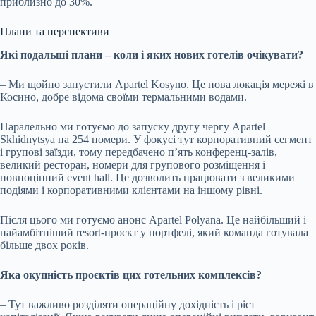
приблизно до 30%.
Плани та перспективи
Які подальші плани
–
коли і яких нових готелів очікувати?
–
Ми щойно запустили Apartel Kosyno. Це нова локація мережі в
Косино, добре відома своїми термальними водами.
Паралельно ми готуємо до запуску другу чергу Apartel
Skhidnytsya на 254 номери. У фокусі тут корпоративний сегмент
і групові заїзди, тому передбачено п’ять конференц-залів,
великий ресторан, номери для групового розміщення і
повноцінний event hall. Це дозволить працювати з великими
подіями і корпоративними клієнтами на іншому рівні.
Після цього ми готуємо анонс Apartel Polyana. Це найбільший і
найамбітніший resort-проєкт у портфелі, який команда готувала
більше двох років.
Яка окупність проєктів цих готельних комплексів?
–
Тут важливо розділяти операційну дохідність і ріст