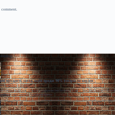
 I comment.
 новини
ні продають завод, який продає 90% товарів за кордон
моленко
Сер 7, 2026
виставили на продаж діюче агропідприємство/Inventure У місті Конотоп Сумської област
ративних прав діючого агропереробного