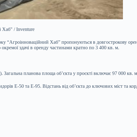
Хаб" / Inventure
арку
“Агроінноваційний Хаб” пропонуються в довгострокову оренд
окремої здачі в оренду частинами кратно по 3 400 кв. м.
ДВ). Загальна планова площа об’єкта у проєкті включає 97 000 кв.
орів E-50 та E-95. Відстань від об’єкта до ключових міст та кор