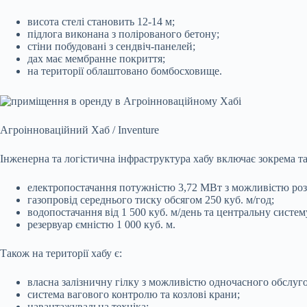
висота стелі становить 12-14 м;
підлога виконана з полірованого бетону;
стіни побудовані з сендвіч-панелей;
дах має мембранне покриття;
на території облаштовано бомбосховище.
Агроінноваційний Хаб / Inventure
Інженерна та логістична інфраструктура хабу включає зокрема та
електропостачання потужністю 3,72 МВт з можливістю ро
газопровід середнього тиску обсягом 250 куб. м/год;
водопостачання від 1 500 куб. м/день та центральну систему
резервуар ємністю 1 000 куб. м.
Також на території хабу є:
власна залізничну гілку з можливістю одночасного обслуг
система вагового контролю та козлові крани;
навантажувальна техніка;