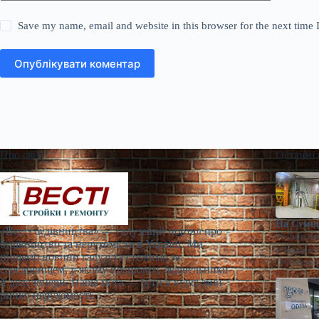
Save my name, email and website in this browser for the next time
Опублікувати коментар
Про сайт
Останні
На Сумщи
«Весті будівництва» — галузевий портал про
Діана Яр
будівництво та нерухомість в Україні. Ми
У Конотопі 
пишемо новини галузі та стежимо за
100% корпо
середовищем, у якому працюють будівельники
й девелопери. Наша мета — бути в курсі змін
ринку нерухомості.