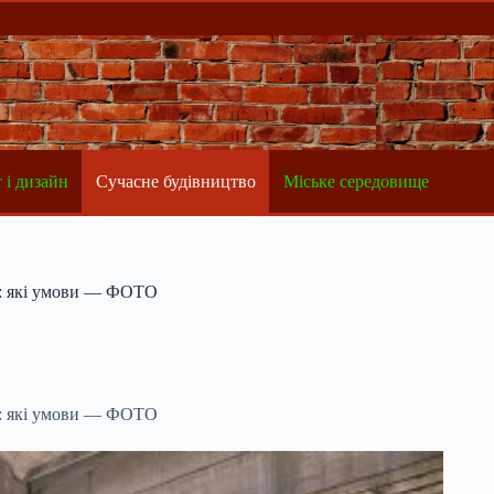
 і дизайн
Сучасне будівництво
Міське середовище
і: які умови — ФОТО
і: які умови — ФОТО