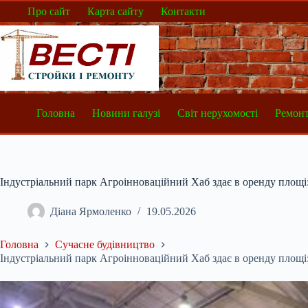
Перейти
Про сайт
Карта сайту
Контакти
до
вмісту
Головна
Новини галузі
Світ нерухомості
Ремонт
Індустріальний парк Агроінноваційний Хаб здає в оренду площ
Діана Ярмоленко
19.05.2026
Головна
Сучасне будівництво
Індустріальний парк Агроінноваційний Хаб здає в оренду площ