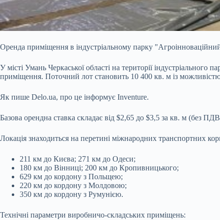
Оренда приміщення в індустріальному парку "Агроінноваційний 
У місті Умань Черкаської області на території індустріального п
приміщення. Поточний лот становить 10 400 кв. м із можливістю 
Як пише Delo.ua, про це інформує Inventure.
Базова орендна ставка складає від $2,65 до $3,5 за кв. м (без П
Локація знаходиться на перетині міжнародних транспортних корид
211 км до Києва; 271 км до Одеси;
180 км до Вінниці; 200 км до Кропивницького;
629 км до кордону з Польщею;
220 км до кордону з Молдовою;
350 км до кордону з Румунією.
Технічні параметри виробничо-складських приміщень: