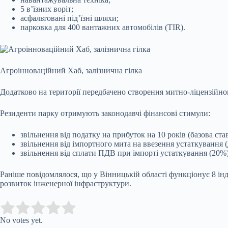
5 в’їзних воріт;
асфальтовані під’їзні шляхи;
парковка для 400 вантажних автомобілів (TIR).
Агроінноваційний Хаб, залізнична гілка
Додатково на території передбачено створення митно-ліцензійно
Резиденти парку отримують законодавчі фінансові стимули:
звільнення від податку на прибуток на 10 років (базова ст
звільнення від імпортного мита на ввезення устаткування 
звільнення від сплати ПДВ при імпорті устаткування (20%)
Раніше повідомлялося, що у
Вінницькій області функціонує 8 інд
розвиток інженерної інфраструктури.
Submit Rating
Rate this item:
No votes yet.