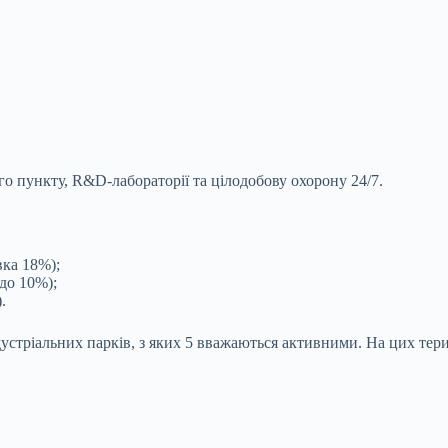
го пункту, R&D-лабораторії та цілодобову охорону 24/7.
авка 18%);
(до 10%);
.
устріальних парків, з яких 5 вважаються активними. На цих тер