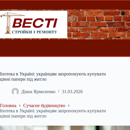
Перейти
до
вмісту
Іпотека в Україні: українцям запропонують купувати
цінні папери під житло
Діана Ярмоленко
31.03.2026
Головна
Сучасне будівництво
Іпотека в Україні: українцям запропонують купувати
цінні папери під житло