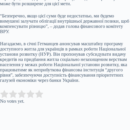
може бути розширене для цієї мети.
“Безперечно, якщо цієї суми буде недостатньо, ми будемо
вимушені залучати облігації внутрішньої державної позики, щоб
компенсувати різницю”, – додав голова фінансового комітету
ВРУ.
Нагадаємо, в січні Гетманцев анонсував масштабну програму
доступного житла для українців в рамках роботи Національної
установи розвитку (НУР). Він пропонував субсидувати видачу
кредитів на придбання житла соціально незахищеним верствам
населення у межах роботи Національної установи розвитку, яка
працюватиме як неприбуткова фінансова інституція “другого
рівня”, забезпечуючи доступність фінансування пріоритетних
галузей економіки через банки України.
Submit Rating
Rate this item:
No votes yet.