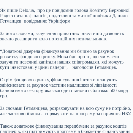
Як пише Delo.ua, про це повідомив голова Комітету Верховної
Ради з питань фінансів, податкової та митної політики Данило
Гетманцев, повідомняє Укрінформ.
За його словами, залучення приватних інвестицій дозволить
значно розширити коло потенційних позичальників.
“Додаткові джерела фінансування ми бачимо за рахунок
розвитку фондового ринку. Мова йде про те, що ми маємо
залучити невеликі капітали наших співгромадян, які можуть
бути інвестовані у цінні папери”, – наголосив Гетманцев.
Окрім фондового ринку, фінансування іпотеки планують
здійснювати за рахунок частини надлишкової ліквідності
банківського сектору, яка сьогодні становить близько 500 млрд
грн.
За словами Гетманцева, розраховувати на всю суму не потрібно,
але частково її можна спрямувати на програму за сприяння НБУ.
Також додаткове фінансування передбачене за рахунок коштів
партнерів, які підтримують програму, а бюджетне фінансування