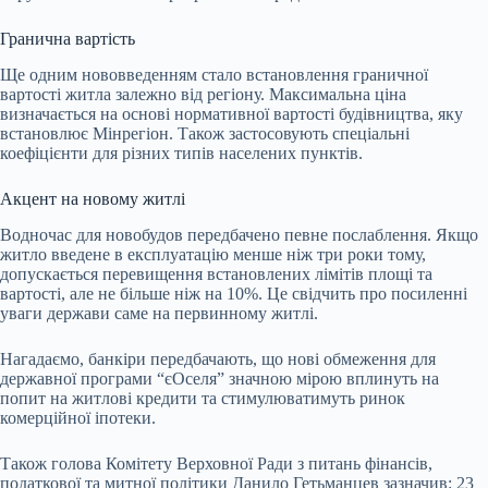
Гранична вартість
Ще одним нововведенням стало встановлення граничної
вартості житла залежно від регіону. Максимальна ціна
визначається на основі нормативної вартості будівництва, яку
встановлює Мінрегіон. Також застосовують спеціальні
коефіцієнти для різних типів населених пунктів.
Акцент на новому житлі
Водночас для новобудов передбачено певне послаблення. Якщо
житло введене в експлуатацію менше ніж три роки тому,
допускається перевищення встановлених лімітів площі та
вартості, але не більше ніж на 10%. Це свідчить про посиленні
уваги держави саме на первинному житлі.
Нагадаємо, банкіри передбачають, що нові обмеження для
державної програми “єОселя” значною мірою вплинуть на
попит на житлові кредити та стимулюватимуть ринок
комерційної іпотеки.
Також голова Комітету Верховної Ради з питань фінансів,
податкової та митної політики Данило Гетьманцев зазначив: 23