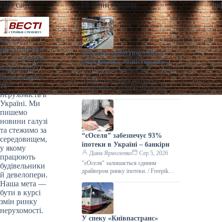
Про сайт
Останні новини
Ін
«Весті
будівництва»
Реформа ціноутворення у
— галузевий
будівництві: Міністерство
портал про
разом із громадами
Ганна Герасименко
Сер 5, 2026
будівництво
напрацьовує зміни | Столична
> Наразі показники поступово
та
Нерухомість
повертаються до рівня попередніх
нерухомість в
періодів. Сьогодні, 18:16 Фото:
Україні. Ми
minfin.com.ua Реформа ціноутворення
пишемо
у будівництві Забезпечити прозоре
новини галузі
та стежимо за
“єОселя” забезпечує 93%
середовищем,
іпотеки в Україні – банкіри
у якому
Діана Ярмоленко
Сер 5, 2026
працюють
"єОселя" залишається єдиним
будівельники
драйвером ринку іпотеки. / Freepik
й девелопери.
Український ринок іпотечного
Наша мета —
кредитування відновлюється, однак
бути в курсі
його розвиток фактично забезпечує
змін ринку
нерухомості.
У спеку «Київпастранс»