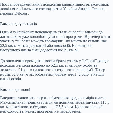
Про запроваджені зміни повідомив радник міністра економіки,
довкілля та сільського господарства України Андрій Телюпа,
передає
Delo.ua
.
Вимоги до учасників
Одним із ключових нововведень стали оновлені вимоги до
житла, яким уже володіють учасники програми. Відтепер взяти
участь у “єОселі” можуть громадяни, які мають не більше ніж
52,5 кв. м житла для однієї або двох осіб. На кожного
наступного члена сім’ї додається ще 21 кв. м.
До оновлення громадяни могли брати участь у “єОселі”, якщо
володіли житлом площею до 52,5 кв. м на одну особу та
додатково 21 кв. м на кожного наступного члена сім’ї. Тепер
норма 52,5 кв. м застосовується одразу для 1–2 осіб, а не для
однієї особи.
Вимоги до площі
Вперше встановлено верхні обмеження щодо розмірів житла.
Максимальна площа квартири не повинна перевищувати 115,5
кв. м, а житлового будинку
—
125,5 кв. м. Купівля великої
нерухомості в межах програми не передбачена.