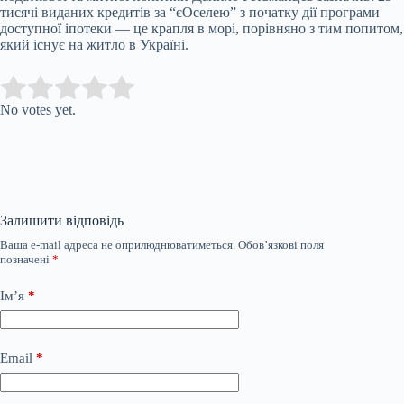
тисячі виданих кредитів за “єОселею” з початку дії програми
доступної іпотеки — це крапля в морі, порівняно з тим попитом,
який існує на житло в Україні.
Submit Rating
Rate this item:
No votes yet.
Залишити відповідь
Ваша e-mail адреса не оприлюднюватиметься.
Обов’язкові поля
позначені
*
Ім’я
*
Email
*