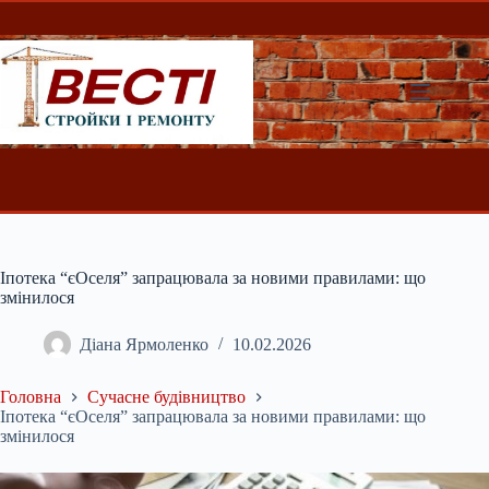
Перейти
до
вмісту
Іпотека “єОселя” запрацювала за новими правилами: що
змінилося
Діана Ярмоленко
10.02.2026
Головна
Сучасне будівництво
Іпотека “єОселя” запрацювала за новими правилами: що
змінилося