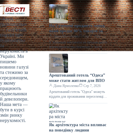
«Весті
будівництва»
На Сумщині продають завод,
— галузевий
який продає 90% товарів за
портал про
кордон
Діана Ярмоленко
Сер 7, 2026
будівництво
У Конотопі виставили на продаж діюче
та
агропідприємство/Inventure У місті
нерухомість в
Конотоп Сумської області виставили
Україні. Ми
на продаж 100% корпоративних прав
пишемо
діючого агропереробного
новини галузі
та стежимо за
Арештований готель “Одеса”
середовищем,
може стати житлом для ВПО
у якому
Діана Ярмоленко
Сер 7, 2026
працюють
Арештований готель "Одеса" можуть
будівельники
віддати для проживання переселенців /
й девелопери.
АРМА Готельний комплекс “Одеса”
Наша мета —
може стати першим арештованим
бути в курсі
об’єктом нерухомості,
змін ринку
нерухомості.
Як архітектура міста впливає
на поведінку людини