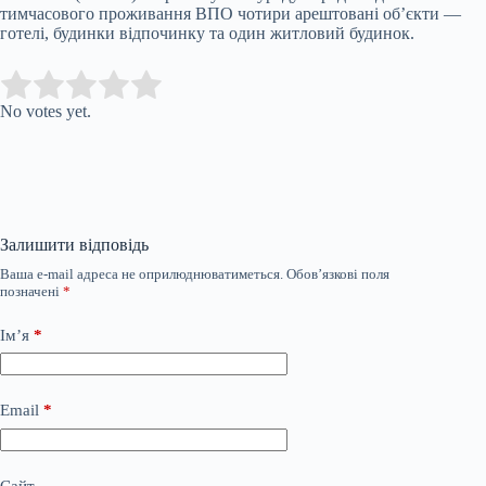
тимчасового проживання ВПО чотири арештовані об’єкти —
готелі, будинки відпочинку та один житловий будинок.
Submit Rating
Rate this item:
No votes yet.
Залишити відповідь
Ваша e-mail адреса не оприлюднюватиметься.
Обов’язкові поля
позначені
*
Ім’я
*
Email
*
Сайт