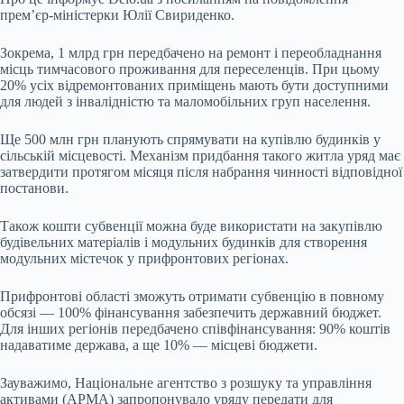
прем’єр-міністерки Юлії Свириденко.
Зокрема, 1 млрд грн передбачено на ремонт і переобладнання
місць тимчасового проживання для переселенців. При цьому
20% усіх відремонтованих приміщень мають бути доступними
для людей з інвалідністю та маломобільних груп населення.
Ще 500 млн грн планують спрямувати на купівлю будинків у
сільській місцевості. Механізм придбання такого житла уряд має
затвердити протягом місяця після набрання чинності відповідної
постанови.
Також кошти субвенції можна буде використати на закупівлю
будівельних матеріалів і модульних будинків для створення
модульних містечок у прифронтових регіонах.
Прифронтові області зможуть отримати субвенцію в повному
обсязі — 100% фінансування забезпечить державний бюджет.
Для інших регіонів передбачено співфінансування: 90% коштів
надаватиме держава, а ще 10% — місцеві бюджети.
Зауважимо, Національне агентство з розшуку та управління
активами (АРМА) запропонувало уряду передати для