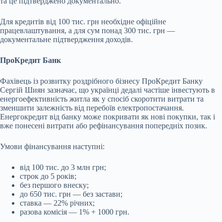
та це підтверджено документально.
Для кредитів від 100 тис. грн необхідне офіційне
працевлаштування, а для сум понад 300 тис. грн —
документальне підтвердження доходів.
ПроКредит Банк
Фахівець із розвитку роздрібного бізнесу ПроКредит Банку
Сергій Шиян зазначає, що українці дедалі частіше інвестують в
енергоефективність житла як у спосіб скоротити витрати та
зменшити залежність від перебоїв електропостачання.
Енергокредит від банку може покривати як нові покупки, так і
вже понесені витрати або рефінансування попередніх позик.
Умови фінансування наступні:
від 100 тис. до 3 млн грн;
строк до 5 років;
без першого внеску;
до 650 тис. грн — без застави;
ставка — 22% річних;
разова комісія — 1% + 1000 грн.