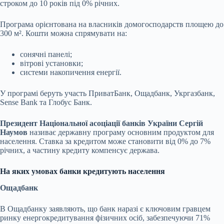
строком до 10 років під 0% річних.
Програма орієнтована на власників домогосподарств площею до
300 м². Кошти можна спрямувати на:
сонячні панелі;
вітрові установки;
системи накопичення енергії.
У програмі беруть участь ПриватБанк, Ощадбанк, Укргазбанк,
Sense Bank та Глобус Банк.
Президент Національної асоціації банків України Сергій
Наумов
називає державну програму основним продуктом для
населення. Ставка за кредитом може становити від 0% до 7%
річних, а частину кредиту компенсує держава.
На яких умовах банки кредитують населення
Ощадбанк
В Ощадбанку заявляють, що банк наразі є ключовим гравцем
ринку енергокредитування фізичних осіб, забезпечуючи 71%