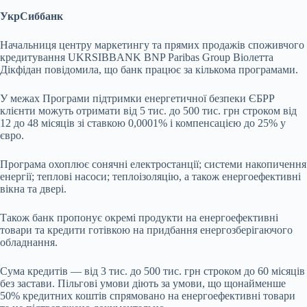
УкрСиббанк
Начальниця центру маркетингу та прямих продажів споживчого
кредитування UKRSIBBANK BNP Paribas Group Віолетта
Дікфідан повідомила, що банк працює за кількома програмами.
У межах Програми підтримки енергетичної безпеки ЄБРР
клієнти можуть отримати від 5 тис. до 500 тис. грн строком від
12 до 48 місяців зі ставкою 0,0001% і компенсацією до 25% у
євро.
Програма охоплює сонячні електростанції; системи накопичення
енергії; теплові насоси; теплоізоляцію, а також енергоефективні
вікна та двері.
Також банк пропонує окремі продукти на енергоефективні
товари та кредити готівкою на придбання енергозберігаючого
обладнання.
Сума кредитів — від 3 тис. до 500 тис. грн строком до 60 місяців
без застави. Пільгові умови діють за умови, що щонайменше
50% кредитних коштів спрямовано на енергоефективні товари