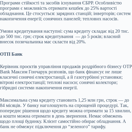
Програми стійкості та засобів існування ЄБРР. Особливістю
програми є можливість отримати кешбек до 25% вартості
обладнання. Це стосується: зарядних станцій; інверторів; систем
накопичення енергії; сонячних панелей; теплових насосів.
Умови кредитування наступні: сума кредиту складає від 20 тис.
до 500 тис. грн; строк кредитування
— до 5 років; власний
внесок позичальника має скласти від 20%.
ОТП Банк
Керівник проєктів управління продажів роздрібного бізнесу OTP
Bank Максим Гончарук розповів, що банк фінансує не лише
класичні сонячні електростанції, а й газотурбінні установки;
вітрові електростанції; теплові насоси; сонячні колектори;
гібридні системи накопичення енергії.
Максимальна сума кредиту становить 1,25 млн грн, строк — до
84 місяців. У банку наголошують на спрощеній процедурі. Так,
попереднє рішення щодо кредиту можна отримати за 15 хвилин,
а кошти можна отримати в день звернення. Немає обмежень
щодо площі будинку. Клієнт самостійно обирає обладнання. А
банк не обмежує підключення до “зеленого” тарифу.