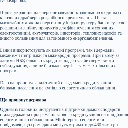
Depositphotos
Попит українців на енергонезалежність залишається одним із
ключових
драйверів роздрібного кредитування. Після
масштабних атак на енергетичну інфраструктуру банки суттєво
розширили лінійку продуктів для фінансування сонячних
електростанцій, акумуляторів, інверторів, теплових насосів та
іншого обладнання для автономного енергозабезпечення.
Банки використовують як власні програми, так і державні
механізми підтримки та міжнародні програми. При цьому, за
даними НБУ, більшість кредитів надається без державного
субсидування, а лише близько чверті — у межах пільгових
програм.
Delo
.
ua
пропонує аналітичний огляд умов кредитування
банками населення на купівлю енергетичного обладнання.
Що пропонує держава
Одним із головних інструментів підтримки домогосподарств
стала державна програма пільгового кредитування на придбання
енергетичного обладнання. Міністерство енергетики
повідомляє, що громадяни можуть отримати до 480 тис. грн