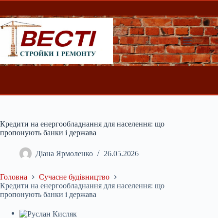
Перейти
до
вмісту
Кредити на енергообладнання для населення: що
пропонують банки і держава
Діана Ярмоленко
26.05.2026
Головна
Сучасне будівництво
Кредити на енергообладнання для населення: що
пропонують банки і держава