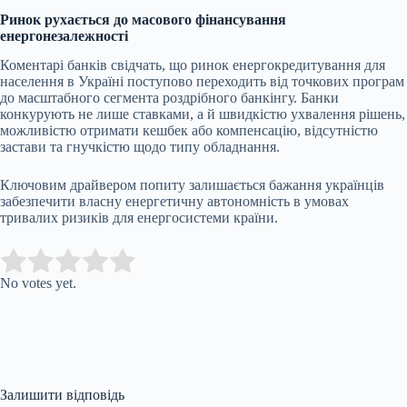
Ринок рухається до масового фінансування
енергонезалежності
Коментарі банків свідчать, що ринок енергокредитування для
населення в Україні поступово переходить від точкових програм
до масштабного сегмента роздрібного банкінгу. Банки
конкурують не лише ставками, а й швидкістю ухвалення рішень,
можливістю отримати кешбек або компенсацію, відсутністю
застави та гнучкістю щодо типу обладнання.
Ключовим драйвером попиту залишається бажання українців
забезпечити власну енергетичну автономність в умовах
тривалих ризиків для енергосистеми країни.
Submit Rating
Rate this item:
No votes yet.
Залишити відповідь