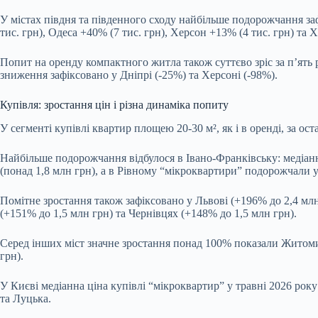
У містах півдня та південного сходу найбільше подорожчання заф
тис. грн), Одеса +40% (7 тис. грн), Херсон +13% (4 тис. грн) та Х
Попит на оренду компактного житла також суттєво зріс за п’ять
зниження зафіксовано у Дніпрі (-25%) та Херсоні (-98%).
Купівля: зростання цін і різна динаміка попиту
У сегменті купівлі квартир площею 20-30 м², як і в оренді, за ос
Найбільше подорожчання відбулося в Івано-Франківську: медіанна
(понад 1,8 млн грн), а в Рівному “мікроквартири” подорожчали ут
Помітне зростання також зафіксовано у Львові (+196% до 2,4 мл
(+151% до 1,5 млн грн) та Чернівцях (+148% до 1,5 млн грн).
Серед інших міст значне зростання понад 100% показали Житомир
грн).
У Києві медіанна ціна купівлі “мікроквартир” у травні 2026 року
та Луцька.