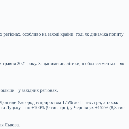
х регіонах, особливо на заході країни, тоді як динаміка попиту
травня 2021 року. За даними аналітики, в обох сегментах – як
більше – у західних регіонах.
 Далі йде Ужгород із приростом 175% до 11 тис. грн, а також
 та Луцьку – по +100% (9 тис. грн), у Чернівцях +152% (8,8 тис.
ля Львова.