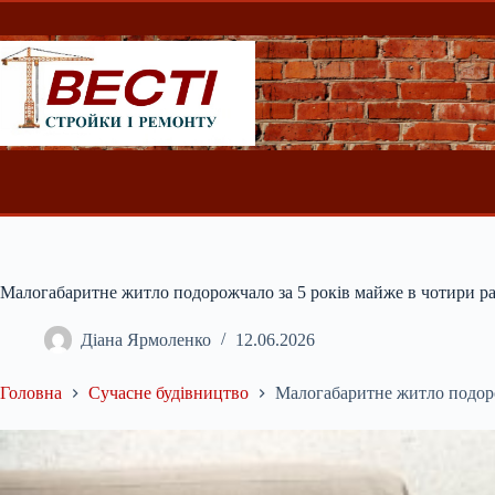
Перейти
до
вмісту
Малогабаритне житло подорожчало за 5 років майже в чотири р
Діана Ярмоленко
12.06.2026
Головна
Сучасне будівництво
Малогабаритне житло подоро