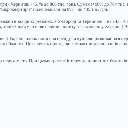
рн), Чернігові (+61% до 866 тис. грн), Сумах (+60% до 764 тис. 
 “мікроквартири” подешевшали на 9% – до 435 тис. грн.
важно в західних регіонах: в Ужгороді та Тернополі – на 143-145
, тоді як найсуттєвіше падіння попиту зафіксовано у Херсоні (-9
ій Україні, однак попит на оренду та купівлю розвивається нерівн
их областях. Це свідчить про те, що компактне житло частіше ро
 нерухомість. При цьому зростає інтерес до приватних будинків.