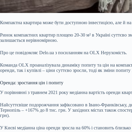
Компактна квартира може бути доступною інвестицією, але й на н
Ринок компактних квартир площею 20-30 м² в Україні суттєво з
залишається нерівномірною.
Про це повідомляє
Delo.ua
з посиланням на OLX Нерухомість.
Команда OLX проаналізувала динаміку попиту та цін на компактн
оренди, так і купівлі – ціни суттєво зросли, тоді як зміни попи
Оренда: зростання цін і попиту
У порівнянні з травнем 2021 року медіанна вартість оренди квар
Найсуттєвіше подорожчання зафіксовано в Івано-Франківську, де о
Тернопіль – +167% до 8 тис. грн. У західних містах також спостер
грн).
У Києві медіанна ціна оренди зросла на 60% і становить близьк