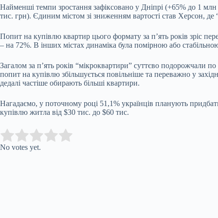
Найменші темпи зростання зафіксовано у Дніпрі (+65% до 1 млн г
тис. грн). Єдиним містом зі зниженням вартості став Херсон, де
Попит на купівлю квартир цього формату за п’ять років зріс пере
– на 72%. В інших містах динаміка була помірною або стабільною
Загалом за п’ять років “мікроквартири” суттєво подорожчали по вс
попит на купівлю збільшується повільніше та переважно у західн
дедалі частіше обирають більші квартири.
Нагадаємо, у поточному році 51,1% українців планують придбати
купівлю житла від $30 тис. до $60 тис.
Submit Rating
Rate this item:
No votes yet.