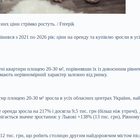
их ціни стрімко ростуть. / Freepik
мінився з
2021 по 2026 рік: ціни на оренду та купівлю зросли в усі
і квартири площею 20-30 м², порівнявши їх із довоєнним рівнем 
ту мають нерівномірний характер залежно від ринку.
тир площею 20-30 м² зросла в усіх обласних центрах України, най
ренда зросла на 217% і досягла 9,5 тис. грн (більш ніж утричі).
ігається значне зростання: у Львові +138% (13 тис. грн), Рівному
о 12 тис. грн, що робить столицю другим найдорожчим містом піс