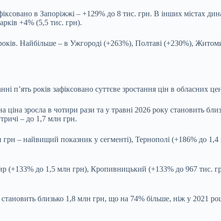
іксовано в Запоріжжі – +129% до 8 тис. грн. В інших містах дин
арків +4% (5,5 тис. грн).
 років. Найбільше – в Ужгороді (+263%), Полтаві (+230%), Житом
танні п’ять років зафіксовано суттєве зростання цін в обласних це
 ціна зросла в чотири рази та у травні 2026 року становить близ
ричі – до 1,7 млн грн.
н грн – найвищий показник у сегменті), Тернополі (+186% до 1,4
 (+133% до 1,5 млн грн), Кропивницький (+133% до 967 тис. грн
 становить близько 1,8 млн грн, що на 74% більше, ніж у 2021 ро