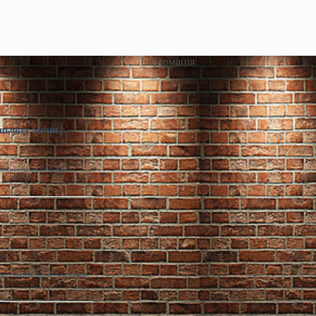
Інформація
цьовує зміни |
infin.com.ua Реформа
дитування відновлюється,