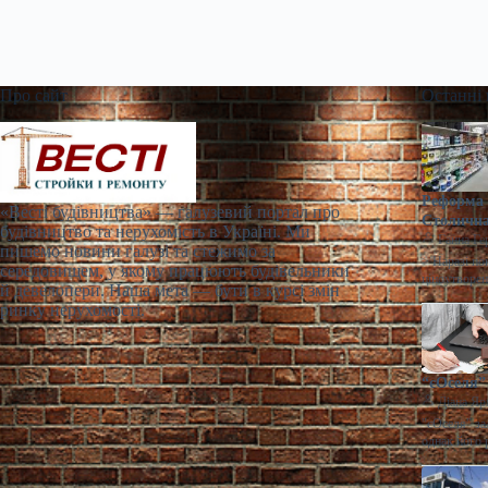
Про сайт
Останні
Реформа 
«Весті будівництва» — галузевий портал про
Столична
будівництво та нерухомість в Україні. Ми
Ганна Ге
пишемо новини галузі та стежимо за
> Наразі по
середовищем, у якому працюють будівельники
ціноутворен
й девелопери. Наша мета — бути в курсі змін
ринку нерухомості.
“єОселя” 
Діана Яр
"єОселя" за
однак його 