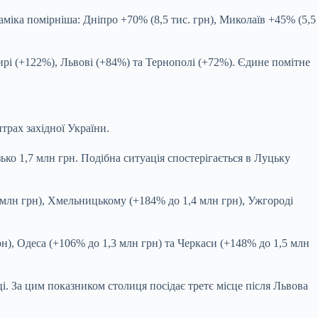
аміка помірніша: Дніпро +70% (8,5 тис. грн), Миколаїв +45% (5,5
ирі (+122%), Львові (+84%) та Тернополі (+72%). Єдине помітне
нтрах західної України.
ько 1,7 млн грн. Подібна ситуація спостерігається в Луцьку
 млн грн), Хмельницькому (+184% до 1,4 млн грн), Ужгороді
), Одеса (+106% до 1,3 млн грн) та Черкаси (+148% до 1,5 млн
ці. За цим показником столиця посідає третє місце після Львова