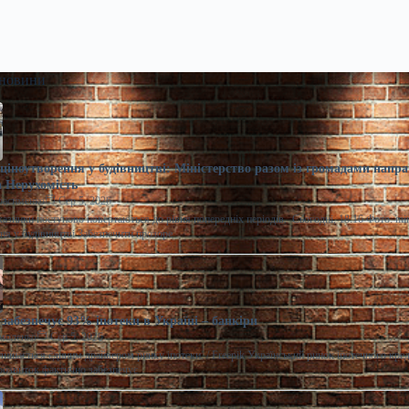
 новини
ціноутворення у будівництві: Міністерство разом із громадами напра
 Нерухомість
расименко
Сер 5, 2026
казники поступово повертаються до рівня попередніх періодів. Сьогодні, 18:16 Фото: m
ня у будівництві Забезпечити прозоре
забезпечує 93% іпотеки в Україні – банкіри
моленко
Сер 5, 2026
лишається єдиним драйвером ринку іпотеки. / Freepik Український ринок іпотечного кре
розвиток фактично забезпечує