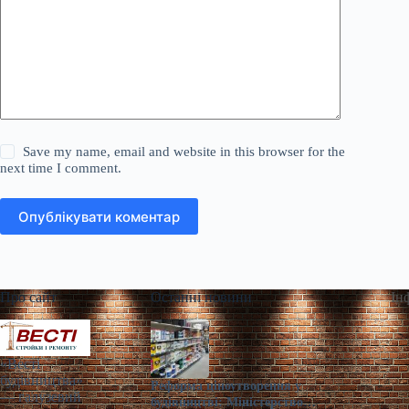
Save my name, email and website in this browser for the
next time I comment.
Опублікувати коментар
Про сайт
Останні новини
Ін
«Весті
будівництва»
Реформа ціноутворення у
— галузевий
будівництві: Міністерство