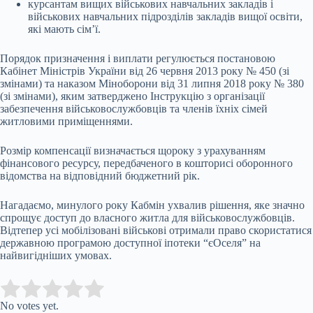
курсантам вищих військових навчальних закладів і
військових навчальних підрозділів закладів вищої освіти,
які мають сім’ї.
Порядок призначення і виплати регулюється постановою
Кабінет Міністрів України
від 26 червня 2013 року № 450 (зі
змінами) та наказом Міноборони від 31 липня 2018 року № 380
(зі змінами), яким затверджено Інструкцію з організації
забезпечення військовослужбовців та членів їхніх сімей
житловими приміщеннями.
Розмір компенсації визначається щороку з урахуванням
фінансового ресурсу, передбаченого в кошторисі оборонного
відомства на відповідний бюджетний рік.
Нагадаємо, минулого року Кабмін ухвалив рішення, яке значно
спрощує доступ до власного житла для військовослужбовців.
Відтепер усі мобілізовані військові отримали право скористатися
державною програмою доступної іпотеки “єОселя” на
найвигідніших умовах.
Submit Rating
Rate this item:
No votes yet.