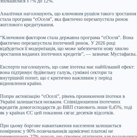
збільшилася з 7% до 12%.
Аналітики наголошують, що ключовим рушієм такого зростання
стала програма “єОселя”, яка фактично перезапустила ринок
житлового кредитування.
“Ключовим фактором стала державна програма “єОселя”. Вона
фактично перезапустила іпотечний ринок. У 2026 році
відбудеться її модернізація, що може забезпечити нову хвилю
зростання виданих іпотечних кредитів”, — зазначає Мустафаєва.
Експерти наголошують, що саме іпотека має найбільший ефект:
вона підтримує будівельну галузь, суміжні сектори та
внутрішній попит, що є критично важливим у період
відновлення країни.
Попри активізацію “єОселі”, рівень проникнення іпотеки в
Україні залишається низьким. Співвідношення іпотечних
кредитів домогосподарств до ВВП становить лише 0,45%, тоді
як у країнах ЄС цей показник сягає десятків відсотків.
При цьому боргове навантаження населення залишається
помірним: у 90% позичальників щомісячні платежі не
перевищують 27% доходу, що створює підґрунтя для подальшого