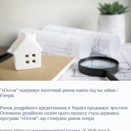
"єОселя” підтримує іпотечний ринок навіть під час війни /
Freepik
Ринок роздрібного кредитування в Україні продовжує зростати.
Основною рушійною силою цього процесу
стала державна
програма “єОселя”, що стимулює ринок попри
попри війну та макроекономічні ризики. У 2026 році її