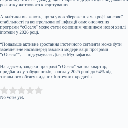
розвитку житлового кредитування.
Аналітики вважають, що за умов збереження макрофінансової
стабільності та контрольованої інфляції саме оновлення
програми “єОселя” може стати основним чинником нової хвилі
іпотеки у 2026 році.
“Подальше активне зростання іпотечного сегмента може бути
забезпечене насамперед завдяки модернізації програми
“єОселя””, — підсумувала Діляра Мустафаєва.
Нагадаємо, завдяки програмі “єОселя” частка квартир,
придбаних у забудовників, зросла у 2025 році до 64% від
загального обсягу виданих іпотечних кредитів.
Submit Rating
Rate this item:
No votes yet.