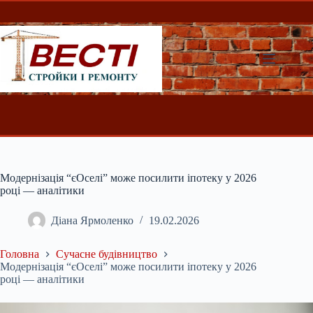
Перейти
до
вмісту
Модернізація “єОселі” може посилити іпотеку у 2026
році — аналітики
Діана Ярмоленко
19.02.2026
Головна
Сучасне будівництво
Модернізація “єОселі” може посилити іпотеку у 2026
році — аналітики