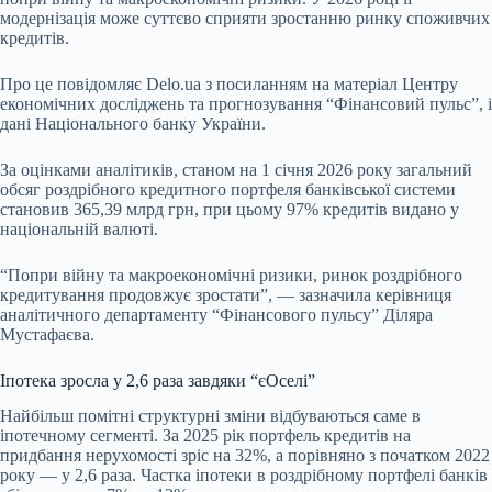
модернізація може суттєво сприяти зростанню ринку споживчих
кредитів.
Про це повідомляє
Delo.ua
з посиланням на матеріал Центру
економічних досліджень та прогнозування “Фінансовий пульс”, і
дані Національного банку України.
За оцінками аналітиків, станом на 1 січня 2026 року загальний
обсяг роздрібного кредитного портфеля банківської системи
становив 365,39 млрд грн, при цьому 97% кредитів видано у
національній валюті.
“Попри війну та макроекономічні ризики, ринок роздрібного
кредитування продовжує зростати”, — зазначила керівниця
аналітичного департаменту “Фінансового пульсу” Діляра
Мустафаєва.
Іпотека зросла у 2,6 раза завдяки “єОселі”
Найбільш помітні структурні зміни відбуваються саме в
іпотечному сегменті. За 2025 рік портфель кредитів на
придбання нерухомості зріс на 32%, а порівняно з початком 2022
року — у 2,6 раза. Частка іпотеки в роздрібному портфелі банків