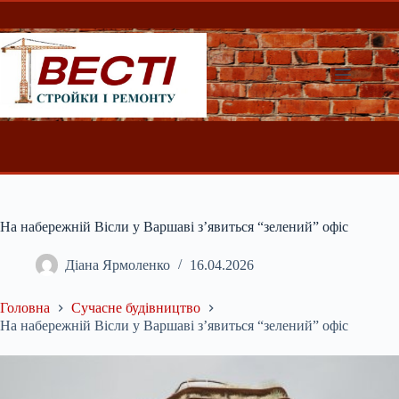
Перейти
до
вмісту
На набережній Вісли у Варшаві з’явиться “зелений” офіс
Діана Ярмоленко
16.04.2026
Головна
Сучасне будівництво
На набережній Вісли у Варшаві з’явиться “зелений” офіс