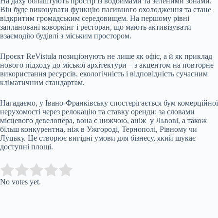
На даху облаштують простір із водоймами та зеленими зонами.
Він буде виконувати функцію пасивного охолодження та стане
відкритим громадським середовищем. На першому рівні
заплановані коворкінг і ресторан, що мають активізувати
взаємодію будівлі з міським простором.
Проєкт ReVistula позиціонують не лише як офіс, а й як приклад
нового підходу до міської архітектури – з акцентом на повторне
використання ресурсів, екологічність і відповідність сучасним
кліматичним стандартам.
Нагадаємо, у Івано-Франківську спостерігається бум комерційної
нерухомості через релокацію та ставку оренди: за словами
місцевого девелопера, вона є нижчою, аніж у Львові, а також
більш конкурентна, ніж в Ужгороді, Тернополі, Рівному чи
Луцьку. Це створює вигідні умови для бізнесу, який шукає
доступні площі.
Submit Rating
Rate this item:
No votes yet.