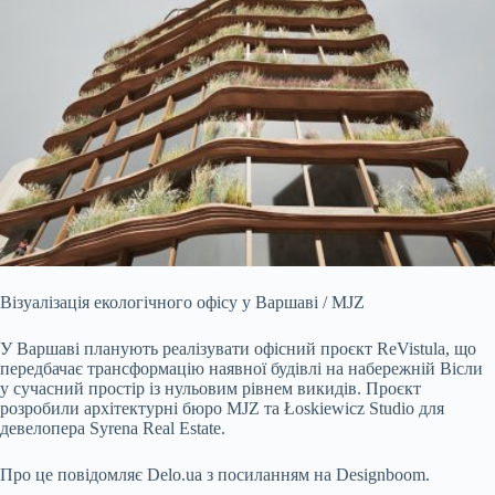
Візуалізація екологічного офісу у Варшаві / MJZ
У Варшаві планують реалізувати офісний проєкт ReVistula, що
передбачає трансформацію наявної будівлі на набережній Вісли
у сучасний простір із нульовим рівнем викидів. Проєкт
розробили архітектурні бюро MJZ та Łoskiewicz Studio для
девелопера Syrena Real Estate.
Про це повідомляє
Delo.ua
з посиланням на
Designboom.