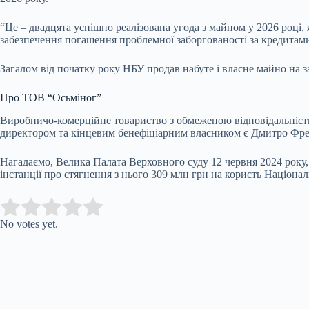
“Це – двадцята успішно реалізована угода з майном у 2026 роц
забезпечення погашення проблемної заборгованості за кредитам
Загалом від початку року НБУ продав набуте і власне майно на з
Про ТОВ “Осьміног”
Виробничо-комерційне товариство з обмеженою відповідальністю
директором та
кінцев
им
бенефіціарн
им
власник
ом є Дмитро Фре
Нагадаємо, Велика Палата Верховного суду 12 червня 2024 року,
інстанції про стягнення з нього 309 млн грн на користь Націон
Submit Rating
Rate this item:
No votes yet.