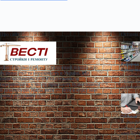
Про сайт
Останні
Реформа 
«Весті будівництва» — галузевий портал про
Столична
будівництво та нерухомість в Україні. Ми
Ганна Ге
пишемо новини галузі та стежимо за
> Наразі по
середовищем, у якому працюють будівельники
ціноутворен
й девелопери. Наша мета — бути в курсі змін
ринку нерухомості.
“єОселя” 
Діана Яр
"єОселя" за
однак його 