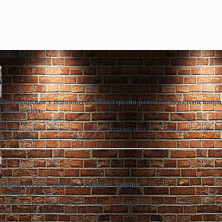
 новини
ціноутворення у будівництві: Міністерство разом із громадами напра
 Нерухомість
расименко
Сер 5, 2026
казники поступово повертаються до рівня попередніх періодів. Сьогодні, 18:16 Фото: m
ня у будівництві Забезпечити прозоре
забезпечує 93% іпотеки в Україні – банкіри
моленко
Сер 5, 2026
лишається єдиним драйвером ринку іпотеки. / Freepik Український ринок іпотечного кре
розвиток фактично забезпечує