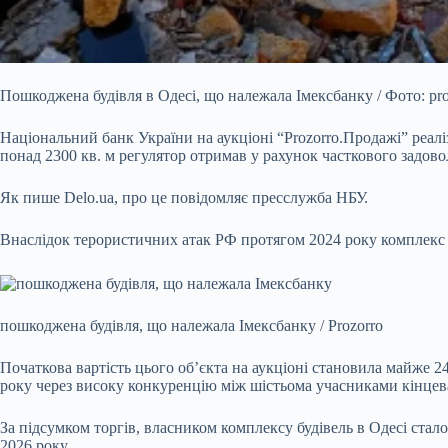
Пошкоджена будівля в Одесі, що належала Імексбанку / Фото: proz
Національний банк України на аукціоні “Prozorro.Продажі” реалі
понад 2300 кв. м регулятор отримав у рахунок часткового задо
Як пише Delo.ua, про це повідомляє пресслужба НБУ.
Внаслідок терористичних атак РФ протягом 2024 року комплекс 
пошкоджена будівля, що належала Імексбанку / Prozorro
Початкова вартість цього об’єкта на аукціоні становила майже 2
року через високу конкуренцію між шістьома учасниками кінцева
За підсумком торгів, власником комплексу будівель в Одесі ста
2026 року.