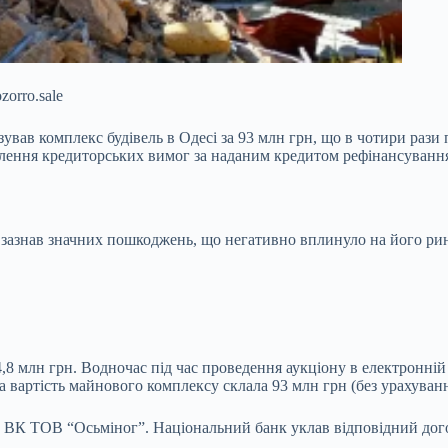
orro.sale
зував комплекс будівель в Одесі за
93 млн грн, що в чотири рази
волення кредиторських вимог за наданим кредитом рефінансуванн
зазнав значних пошкоджень, що негативно вплинуло на його рин
4,8 млн грн. Водночас під час проведення аукціону в електронній
 вартість майнового комплексу склала 93 млн грн (без урахуван
ло ВК ТОВ “Осьміног”. Національний банк уклав відповідний дог