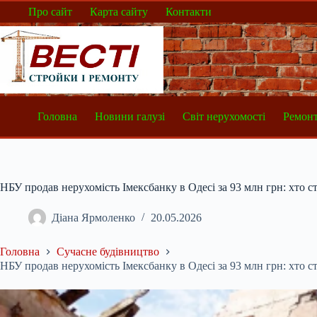
Перейти
Про сайт
Карта сайту
Контакти
до
вмісту
Головна
Новини галузі
Світ нерухомості
Ремонт
НБУ продав нерухомість Імексбанку в Одесі за 93 млн грн: хто с
Діана Ярмоленко
20.05.2026
Головна
Сучасне будівництво
НБУ продав нерухомість Імексбанку в Одесі за 93 млн грн: хто с