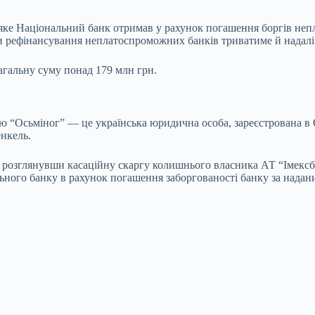
і, яке Національний банк отримав у рахунок погашення боргів 
и рефінансування неплатоспроможних банків триватиме й надалі
агальну суму понад 179 млн грн.
 “Осьміног” — це українська юридична особа, зареєстрована в О
нкель.
 розглянувши касаційну скаргу колишнього власника АТ “Імексба
ального банку в рахунок погашення заборгованості банку за нада