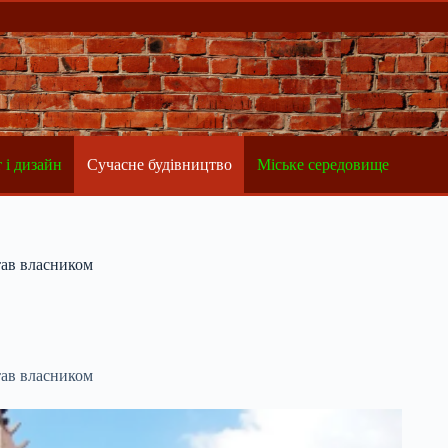
 і дизайн
Сучасне будівництво
Міське середовище
тав власником
тав власником