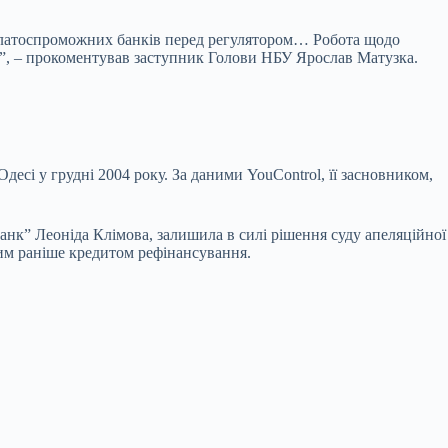
неплатоспроможних банків перед регулятором… Робота щодо
”, – прокоментував заступник Голови НБУ Ярослав Матузка.
десі у грудні 2004 року.
За даними
Y
ou
C
ontrol, її засновником,
нк” Леоніда Клімова, залишила в силі рішення суду апеляційної
ним раніше кредитом рефінансування.