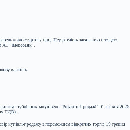
 перевищило стартову ціну. Нерухомість загальною площею
я АТ “Імексбанк”.
кову вартість.
 системі публічних закупівель “Prozorro.Продажі” 01 травня 2026
ня ПДВ).
овір купівлі-продажу з переможцем відкритих торгів 19 травня