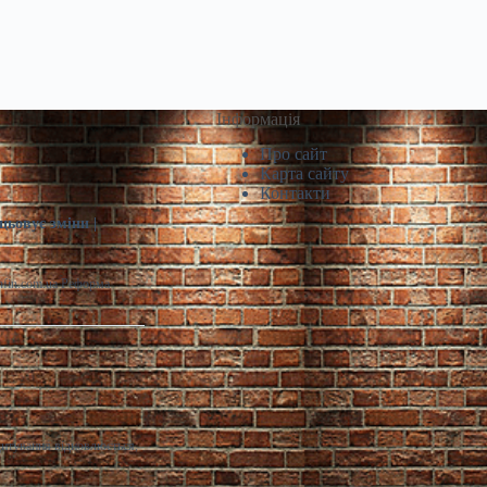
Інформація
Про сайт
Карта сайту
Контакти
цьовує зміни |
infin.com.ua Реформа
дитування відновлюється,