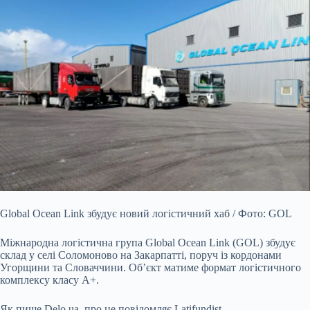
Global Ocean Link збудує новий логістичний хаб / Фото: GOL
Міжнародна логістична група Global Ocean Link (GOL) збудує
склад у селі Соломоново на Закарпатті, поруч із
кордонами
Угорщини та Словаччини. Об’єкт матиме формат логістичного
комплексу класу A+.
Як пише Delo.ua, про це повідомляє Latifundist.