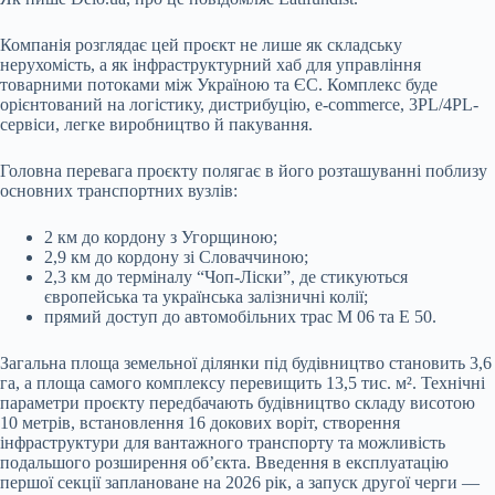
Компанія розглядає цей проєкт не лише як складську
нерухомість, а як інфраструктурний хаб для управління
товарними потоками між Україною та ЄС. Комплекс буде
орієнтований на логістику, дистрибуцію, e-commerce, 3PL/4PL-
сервіси, легке виробництво й пакування.
Головна перевага проєкту полягає в його розташуванні поблизу
основних транспортних вузлів:
2 км до кордону з Угорщиною;
2,9 км до кордону зі Словаччиною;
2,3 км до терміналу “Чоп-Ліски”, де стикуються
європейська та українська залізничні колії;
прямий доступ до автомобільних трас М 06 та Е 50.
Загальна площа земельної ділянки під будівництво становить 3,6
га, а площа самого комплексу перевищить 13,5 тис. м². Технічні
параметри проєкту передбачають будівництво складу висотою
10 метрів, встановлення 16 докових воріт, створення
інфраструктури для вантажного транспорту та можливість
подальшого розширення об’єкта. Введення в експлуатацію
першої секції заплановане на 2026 рік, а запуск другої черги —