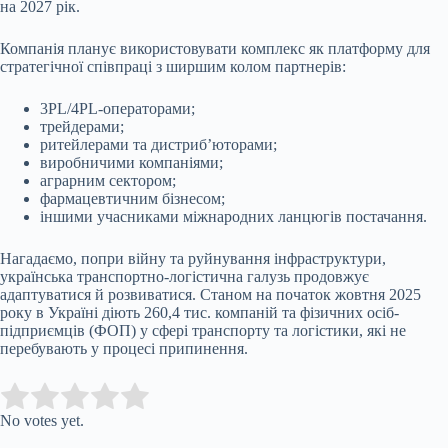
на 2027 рік.
Компанія планує використовувати комплекс як платформу для
стратегічної співпраці з ширшим колом партнерів:
3PL/4PL-операторами;
трейдерами;
ритейлерами та дистриб’юторами;
виробничими компаніями;
аграрним сектором;
фармацевтичним бізнесом;
іншими учасниками міжнародних ланцюгів постачання.
Нагадаємо, попри війну та руйнування інфраструктури,
українська транспортно-логістична галузь продовжує
адаптуватися й розвиватися. Станом на початок жовтня 2025
року в Україні діють 260,4 тис. компаній та фізичних осіб-
підприємців (ФОП) у сфері транспорту та логістики, які не
перебувають у процесі припинення.
Submit Rating
Rate this item:
No votes yet.