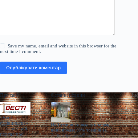
Save my name, email and website in this browser for the
next time I comment.
Опублікувати коментар
Про сайт
Останні новини
Ін
«Весті
будівництва»
На Сумщині продають завод,
— галузевий
який продає 90% товарів за
портал про
кордон
Діана Ярмоленко
Сер 7, 2026