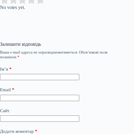
Submit Rating
Rate this item:
No votes yet.
Залишити відповідь
Ваша e-mail адреса не оприлюднюватиметься.
Обов’язкові поля
позначені
*
Ім’я
*
Email
*
Сайт
Додати коментар
*