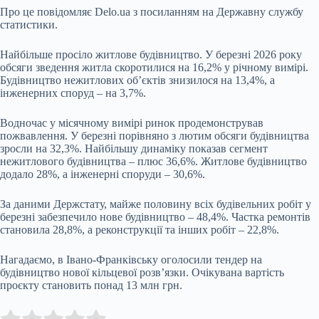
Про це повідомляє
Delo.ua
з посиланням на Державну службу
статистики.
Найбільше просіло житлове будівництво. У березні 2026 року
обсяги зведення житла скоротилися на 16,2% у річному вимірі.
Будівництво нежитлових об’єктів знизилося на 13,4%, а
інженерних споруд – на 3,7%.
Водночас у місячному вимірі ринок продемонстрував
пожвавлення. У березні порівняно з лютим обсяги будівництва
зросли на 32,3%. Найбільшу динаміку показав сегмент
нежитлового будівництва – плюс 36,6%. Житлове будівництво
додало 28%, а інженерні споруди – 30,6%.
За даними Держстату, майже половину всіх будівельних робіт у
березні забезпечило нове будівництво – 48,4%. Частка ремонтів
становила 28,8%, а реконструкції та інших робіт – 22,8%.
Нагадаємо, в Івано-Франківську оголосили тендер на
будівництво нової кільцевої розв’язки. Очікувана вартість
проєкту становить понад 13 млн грн.