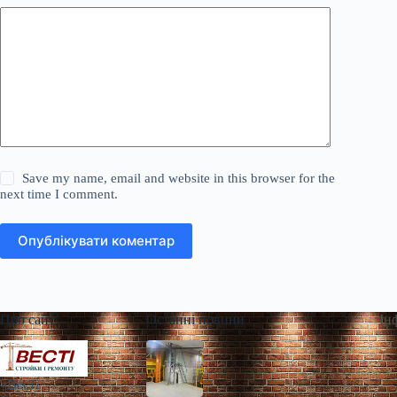
Save my name, email and website in this browser for the
next time I comment.
Опублікувати коментар
Про сайт
Останні новини
Ін
«Весті