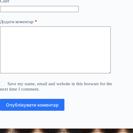
Сайт
Додати коментар
*
Save my name, email and website in this browser for the
next time I comment.
Опублікувати коментар
Про сайт
Останні новини
Ін