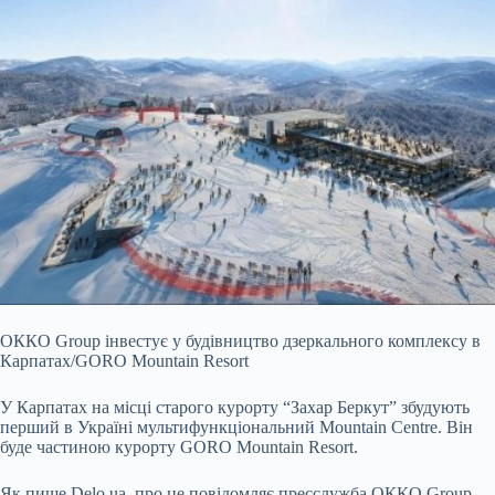
ОККО Group інвестує у будівництво дзеркального комплексу в
Карпатах/GORO Mountain Resort
У Карпатах на місці старого курорту “Захар Беркут” збудують
перший в Україні
мультифункціональний Mountain Centre. Він
буде частиною курорту GORO Mountain Resort.
Як пише Delo.ua, про це повідомляє пресслужба ОККО Group.