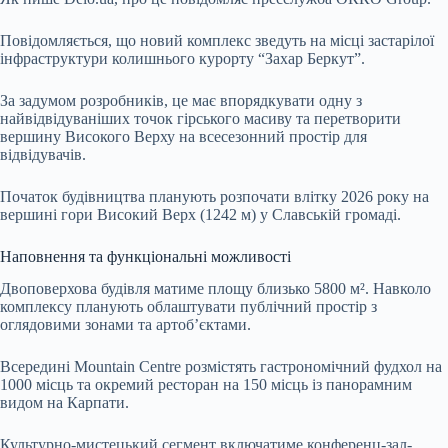
Повідомляється, що новий комплекс зведуть на місці застарілої
інфраструктури колишнього курорту “Захар Беркут”.
За задумом розробників, це має впорядкувати одну з
найвідвідуваніших точок гірського масиву та перетворити
вершину Високого Верху на всесезонний простір для
відвідувачів.
Початок будівництва планують розпочати влітку 2026 року на
вершині гори Високий Верх (1242 м) у Славській громаді.
Наповнення та функціональні можливості
Двоповерхова будівля матиме площу близько 5800 м². Навколо
комплексу планують облаштувати публічний простір з
оглядовими зонами та артоб’єктами.
Всередині Mountain Centre розмістять гастрономічний фудхол на
1000 місць та окремий ресторан на 150 місць із панорамним
видом на Карпати.
Культурно-мистецький сегмент включатиме конференц-зал-