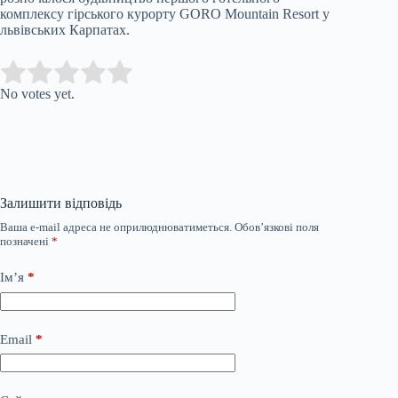
комплексу гірського курорту GORO Mountain Resort у
львівських Карпатах.
Submit Rating
Rate this item:
No votes yet.
Залишити відповідь
Ваша e-mail адреса не оприлюднюватиметься.
Обов’язкові поля
позначені
*
Ім’я
*
Email
*