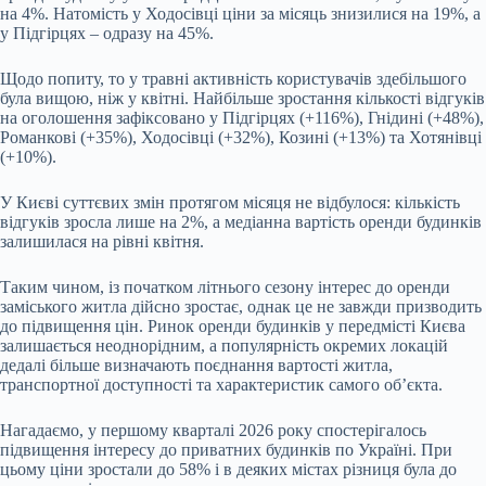
на 4%. Натомість у Ходосівці ціни за місяць знизилися на 19%, а
у Підгірцях – одразу на 45%.
Щодо попиту, то у травні активність користувачів здебільшого
була вищою, ніж у квітні. Найбільше зростання кількості відгуків
на оголошення зафіксовано у Підгірцях (+116%), Гнідині (+48%),
Романкові (+35%), Ходосівці (+32%), Козині (+13%) та Хотянівці
(+10%).
У Києві суттєвих змін протягом місяця не відбулося: кількість
відгуків зросла лише на 2%, а медіанна вартість оренди будинків
залишилася на рівні квітня.
Таким чином, із початком літнього сезону інтерес до оренди
заміського житла дійсно зростає, однак це не завжди призводить
до підвищення цін. Ринок оренди будинків у передмісті Києва
залишається неоднорідним, а популярність окремих локацій
дедалі більше визначають поєднання вартості житла,
транспортної доступності та характеристик самого об’єкта.
Нагадаємо, у першому кварталі 2026 року спостерігалось
підвищення інтересу до приватних будинків по Україні. При
цьому ціни зростали до 58% і в деяких містах різниця була до