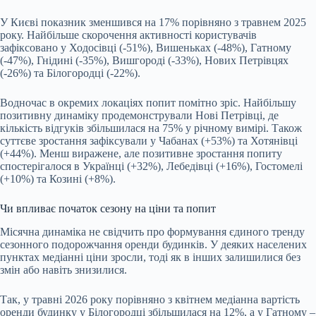
У Києві показник зменшився на 17% порівняно з травнем 2025
року. Найбільше скорочення активності користувачів
зафіксовано у Ходосівці (-51%), Вишеньках (-48%), Гатному
(-47%), Гнідині (-35%), Вишгороді (-33%), Нових Петрівцях
(-26%) та Білогородці (-22%).
Водночас в окремих локаціях попит помітно зріс. Найбільшу
позитивну динаміку продемонстрували Нові Петрівці, де
кількість відгуків збільшилася на 75% у річному вимірі. Також
суттєве зростання зафіксували у Чабанах (+53%) та Хотянівці
(+44%). Менш виражене, але позитивне зростання попиту
спостерігалося в Українці (+32%), Лебедівці (+16%), Гостомелі
(+10%) та Козині (+8%).
Чи впливає початок сезону на ціни та попит
Місячна динаміка не свідчить про формування єдиного тренду
сезонного подорожчання оренди будинків. У деяких населених
пунктах медіанні ціни зросли, тоді як в інших залишилися без
змін або навіть знизилися.
Так, у травні 2026 року порівняно з квітнем медіанна вартість
оренди будинку у Білогородці збільшилася на 12%, а у Гатному –