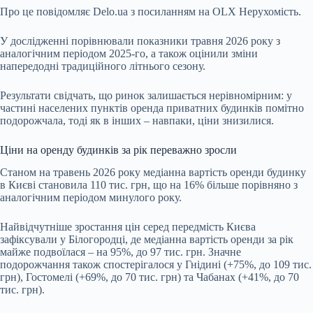
Про це повідомляє
Delo.ua
з посиланням на OLX Нерухомість.
У дослідженні порівнювали показники травня 2026 року з
аналогічним періодом 2025-го, а також оцінили зміни
напередодні традиційного літнього сезону.
Результати свідчать, що ринок залишається нерівномірним: у
частині населених пунктів оренда приватних будинків помітно
подорожчала, тоді як в інших – навпаки, ціни знизилися.
Ціни на оренду будинків за рік переважно зросли
Станом на травень 2026 року медіанна вартість оренди будинку
в Києві становила 110 тис. грн, що на 16% більше порівняно з
аналогічним періодом минулого року.
Найвідчутніше зростання цін серед передмість Києва
зафіксували у Білогородці, де медіанна вартість оренди за рік
майже подвоїлася – на 95%, до 97 тис. грн. Значне
подорожчання також спостерігалося у Гнідині (+75%, до 109 тис.
грн), Гостомелі (+69%, до 70 тис. грн) та Чабанах (+41%, до 70
тис. грн).