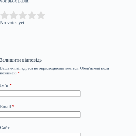
чоирьох разів.
Submit Rating
Rate this item:
No votes yet.
Залишити відповідь
Ваша e-mail адреса не оприлюднюватиметься.
Обов’язкові поля
позначені
*
Ім’я
*
Email
*
Сайт