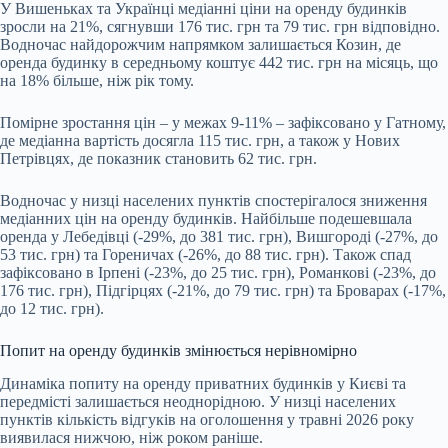
У Вишеньках та Українці медіанні ціни на оренду будинків
зросли на 21%, сягнувши 176 тис. грн та 79 тис. грн відповідно.
Водночас найдорожчим напрямком залишається Козин, де
оренда будинку в середньому коштує 442 тис. грн на місяць, що
на 18% більше, ніж рік тому.
Помірне зростання цін – у межах 9-11% – зафіксовано у Гатному,
де медіанна вартість досягла 115 тис. грн, а також у Нових
Петрівцях, де показник становить 62 тис. грн.
Водночас у низці населених пунктів спостерігалося зниження
медіанних цін на оренду будинків. Найбільше подешевшала
оренда у Лебедівці (-29%, до 381 тис. грн), Вишгороді (-27%, до
53 тис. грн) та Гореничах (-26%, до 88 тис. грн). Також спад
зафіксовано в Ірпені (-23%, до 25 тис. грн), Романкові (-23%, до
176 тис. грн), Підгірцях (-21%, до 79 тис. грн) та Броварах (-17%,
до 12 тис. грн).
Попит на оренду будинків змінюється нерівномірно
Динаміка попиту на оренду приватних будинків у Києві та
передмісті залишається неоднорідною. У низці населених
пунктів кількість відгуків на оголошення у травні 2026 року
виявилася нижчою, ніж роком раніше.