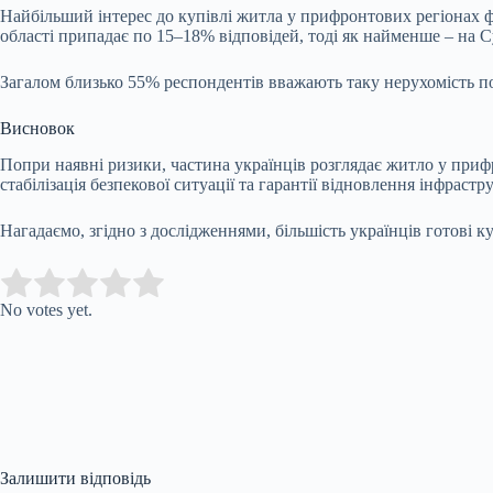
Найбільший інтерес до купівлі житла у прифронтових регіонах фі
області припадає по 15–18% відповідей, тоді як найменше – на С
Загалом близько 55% респондентів вважають таку нерухомість по
Висновок
Попри наявні ризики, частина українців розглядає житло у при
стабілізація безпекової ситуації та гарантії відновлення інфрас
Нагадаємо, згідно з дослідженнями, більшість українців готові 
Submit Rating
Rate this item:
No votes yet.
Залишити відповідь