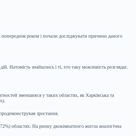
з попереднім роком і почали досліджувати причини даного
й. Натомість знайшлись і ті, хто таку можливість розглядає.
атностей зменшився у таких областях, як Харківська та
%).
 продемонстрував зростання.
(+72%) областях. На ринку двокімнатного житла аналогічна