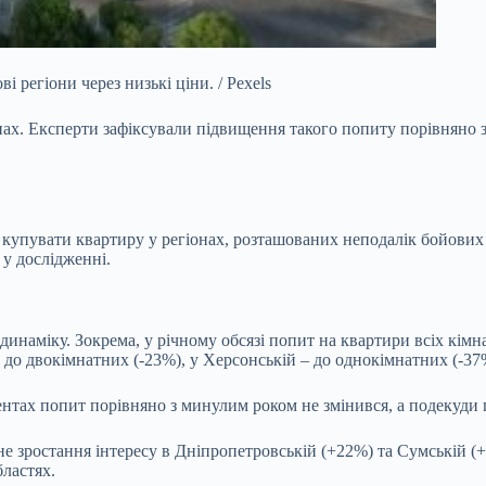
 регіони через низькі ціни. / Pexels
нах.
Експерти зафіксували підвищення такого попиту порівняно 
купувати квартиру у регіонах, розташованих неподалік бойових ді
у дослідженні.
инаміку. Зокрема, у річному обсязі попит на квартири всіх кімн
ь до двокімнатних
(-23%), у Херсонській – до однокімнатних (-37
ентах попит порівняно з минулим роком не змінився, а подекуди
тне зростання інтересу в Дніпропетровській (+22%) та Сумській 
бластях.