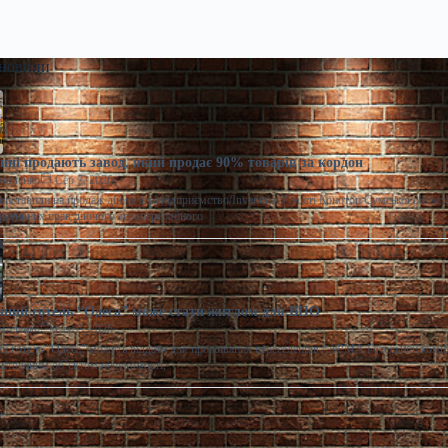
 новини
ні продають завод, який продає 90% товарів за кордон
моленко
Сер 7, 2026
виставили на продаж діюче агропідприємство/Inventure У місті Конотоп Сумської област
ративних прав діючого агропереробного
ний готель “Одеса” може стати житлом для ВПО
моленко
Сер 7, 2026
 готель "Одеса" можуть віддати для проживання переселенців / АРМА Готельний комп
штованим об’єктом нерухомості,