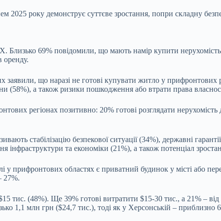
ем 2025 року демонструє суттєве зростання, попри складну безпе
X. Близько 69% повідомили, що мають намір купити нерухомість
в оренду.
 заявили, що наразі не готові купувати житло у прифронтових р
ни (58%), а також ризики пошкодження або втрати права власнос
онтових регіонах позитивно: 20% готові розглядати нерухомість
зивають стабілізацію безпекової ситуації (34%), державні гаранті
я інфраструктури та економіки (21%), а також потенціал зростан
і у прифронтових областях є приватний будинок у місті або пер
– 27%.
 тис. (48%). Ще 39% готові витратити $15-30 тис., а 21% – від 
ко 1,1 млн грн ($24,7 тис.), тоді як у Херсонській – приблизно 63