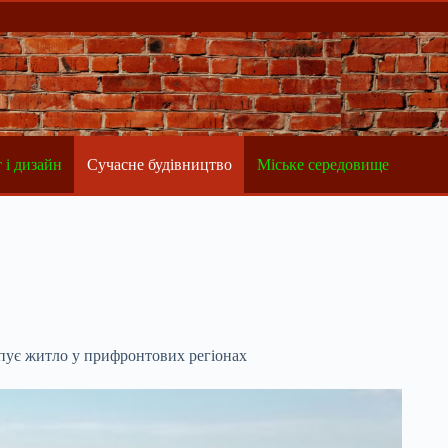
 і дизайн
Сучасне будівництво
Міське середовище
упує житло у прифронтових регіонах