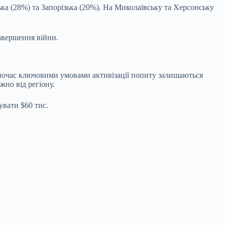
ька (28%) та Запорізька (20%). На Миколаївську та Херсонську
авершення війни.
одночас ключовими умовами активізації попиту залишаються
жно від регіону.
увати $60 тис.