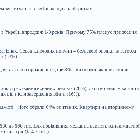
кову ситуацію в регіонах, що аналізуються.
 в Україні впродовж 1-3 років. Причому 75% планує придбання
егіонах. Серед ключових причин – безпекові ризики та загроза
ті (53%).
 для власного проживання, ще 8% – виключно як інвестицію.
ї або страхування воєнних ризиків (28%), суттєво нижчу вартість
ня цін після завершення війни (16%).
едмісті – його обрали 64% опитаних. Квартири на вторинному
$30 до $60 тис. Для порівняння, медіанна вартість однокімнатної
6 тис. грн ($14,3 тис.).