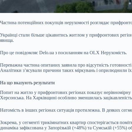
Частина потенційних покупців нерухомості розглядає прифронтові
Українці стали більше цікавитись житлом у прифронтових регіо
явища.
Про це повідомляє
Delo.ua
з посиланням на OLX Нерухомість.
Переважна частина опитаних заявила про відсутність готовності 
Аналітики з’ясували причини таких міркувань і оприлюднили їх 
На що вказують результати
Попит на житло у прифронтових регіонах показує нерівномірну д
Херсонська. На Харківщині особливо зменшилась зацікавленіст
Натомість в інших регіонах ситуація протилежна. В деяких сегм
Зокрема, у сегменті трикімнатних квартир спостерігається помі
динаміка зафіксована у Запорізькій (+48%) та Сумській (+55%) о