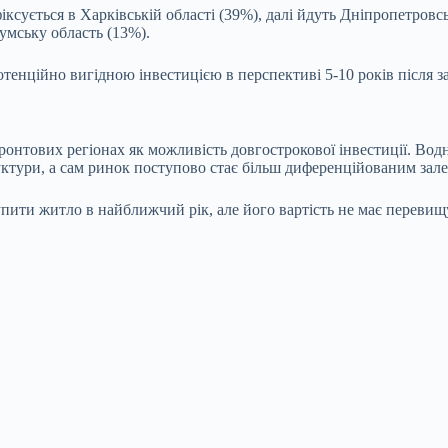
ксується в Харківській області (39%), далі йдуть Дніпропетровс
умську область (13%).
тенційно вигідною інвестицією в перспективі 5-10 років після з
фронтових регіонах як можливість довгострокової інвестиції. В
труктури, а сам ринок поступово стає більш диференційованим зале
купити житло в найближчий рік, але його вартість не має перевищ