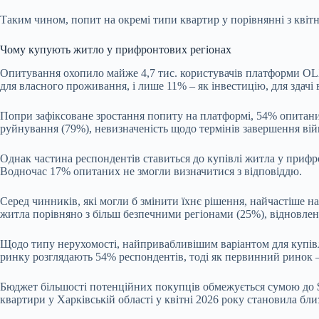
Таким чином, попит на окремі типи квартир у порівнянні з квітн
Чому купують житло у прифронтових регіонах
Опитування охопило майже 4,7 тис. користувачів платформи OL
для власного проживання, і лише 11% – як інвестицію, для здачі 
Попри зафіксоване зростання попиту на платформі, 54% опитаних
руйнування (79%), невизначеність щодо термінів завершення вій
Однак частина респондентів ставиться до купівлі житла у прифр
Водночас 17% опитаних не змогли визначитися з відповіддю.
Серед чинників, які могли б змінити їхнє рішення, найчастіше на
житла порівняно з більш безпечними регіонами (25%), відновленн
Щодо типу нерухомості, найпривабливішим варіантом для купівл
ринку розглядають 54% респондентів, тоді як первинний ринок 
Бюджет більшості потенційних покупців обмежується сумою до $15
квартири у Харківській області у квітні 2026 року становила близь