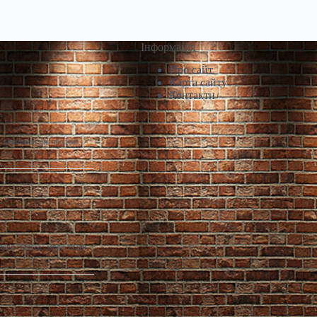
Інформація
Про сайт
Карта сайту
Контакти
і виставили на продаж
лекс “Одеса” може стати