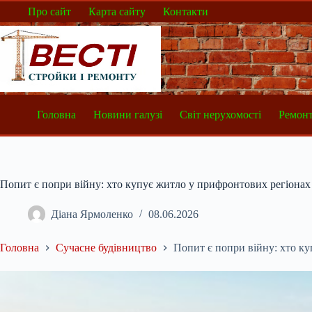
Перейти
Про сайт
Карта сайту
Контакти
до
вмісту
Головна
Новини галузі
Світ нерухомості
Ремонт
Попит є попри війну: хто купує житло у прифронтових регіонах
Діана Ярмоленко
08.06.2026
Головна
Сучасне будівництво
Попит є попри війну: хто к