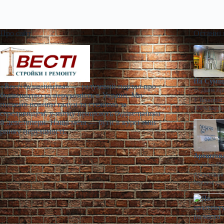
Про сайт
Останні
На Сумщи
«Весті будівництва» — галузевий портал про
Діана Яр
будівництво та нерухомість в Україні. Ми
У Конотопі 
пишемо новини галузі та стежимо за
100% корпо
середовищем, у якому працюють будівельники
й девелопери. Наша мета — бути в курсі змін
ринку нерухомості.
Арештова
Діана Яр
Арештований
першим аре