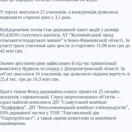
У торгах змагалися 25 учасників, а конкуренція дозволила
підвищити стартові ціни у 3,1 раза.
Найдорожчим лотом став державний пакет акцій у розмірі
93,4363% статутного капіталу АТ “Коломийський завод
сільськогосподарських машин” в Івано-Франківській області. За
участі трьох учасників ціна зросла зі стартових 11,98 млн грн до
42 млн грн.
Значне зростання ціни зафіксовано й під час приватизації
комплексу будівель та споруд у Дніпропетровській області. За
об’єкт змагалися 16 учасників, що дозволило підняти вартість зі
25,4 тис. грн до 10,3 млн грн.
Цього тижня Фонд держмайна планує провести 25 онлайн-
аукціонів з приватизації. Серед запропонованих об’єктів —
єдині майнові комплекси ДП “Славутський комбінат
“Будфарфор”, ДП “Неполоковецький комбінат хлібопродуктів”,
93% державної частки у ТОВ “Торговельний дім
“Євротрубпласт”, а також окремі нежитлові та виробничі
приміщення.