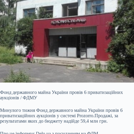
Фонд державного майна України провів 6 приватизаційних
аукціонів / ФДМУ
Минулого тижня Фонд державного майна України провів 6
приватизаційних аукціонів у системі
Prozorro.Продажі, за
результатами яких до бюджету надійде 59,4 млн грн.
Про це інформує Delo.ua з посиланням на ФДМ.