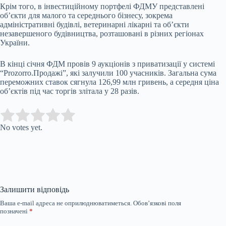
Крім того, в інвестиційному портфелі ФДМУ представлені
об’єкти для малого та середнього бізнесу, зокрема
адміністративні будівлі, ветеринарні лікарні та об’єкти
незавершеного будівництва, розташовані в різних регіонах
України.
В кінці січня ФДМ провів 9 аукціонів з приватизації у системі
“Prozorro.Продажі”, які залучили 100 учасників. Загальна сума
переможних ставок сягнула 126,99 млн гривень, а середня ціна
об’єктів під час торгів злітала у 28 разів.
Submit Rating
Rate this item:
No votes yet.
Залишити відповідь
Ваша e-mail адреса не оприлюднюватиметься.
Обов’язкові поля
позначені
*