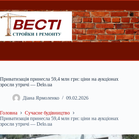
Перейти
до
вмісту
Приватизація принесла 59,4 млн грн: ціни на аукціонах
зросли утричі — Delo.ua
Діана Ярмоленко
09.02.2026
Головна
Сучасне будівництво
Приватизація принесла 59,4 млн грн: ціни на аукціонах
зросли утричі — Delo.ua