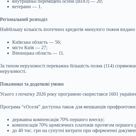
внутрішньо переміщені особи (ВПО) — 20;
ветерани — 1.
Регіональний розподіл
Найбільшу кількість іпотечних кредитів минулого тижня видано 
Київська область — 56;
місто Київ — 27;
Вінницька область — 11.
За типом нерухомості переважна більшість позик (114) спрямован
нерухомості.
Показники та додаткові умови
Усього з початку 2026 року програмою скористався 1601 україне
Програма “єОселя” доступна також для мешканців прифронтових т
державна компенсація 70% першого внеску;
компенсація 70% щомісячних платежів протягом першого 
до 40 тис. грн на супутні витрати при оформленні докумен