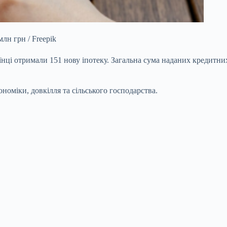
лн грн / Freepik
нці отримали 151 нову іпотеку.
Загальна сума наданих кредитних
номіки, довкілля та сільського господарства.