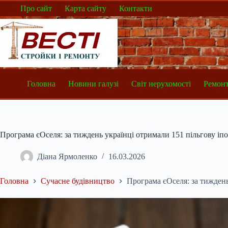
Перейти
Про сайт
Карта сайту
Контакти
до
вмісту
Головна
Новини галузі
Світ нерухомості
Ремонт
Програма єОселя: за тиждень українці отримали 151 пільгову іп
Діана Ярмоленко
16.03.2026
Головна
Сучасне будівництво
Програма єОселя: за тиждень