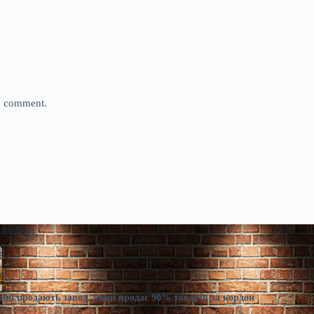
 I comment.
 новини
ні продають завод, який продає 90% товарів за кордон
моленко
Сер 7, 2026