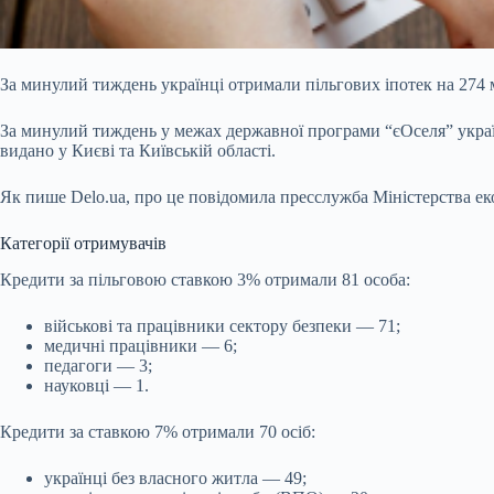
За минулий тиждень українці отримали пільгових іпотек на 274 м
За минулий тиждень у межах державної програми “єОселя” украї
видано у Києві та Київській області.
Як пише
Delo
.
ua
, про це повідомила пресслужба Міністерства еко
Категорії отримувачів
Кредити за пільговою ставкою 3% отримали 81 особа:
військові та працівники сектору безпеки — 71;
медичні працівники — 6;
педагоги — 3;
науковці — 1.
Кредити за ставкою 7% отримали 70 осіб:
українці без власного житла — 49;