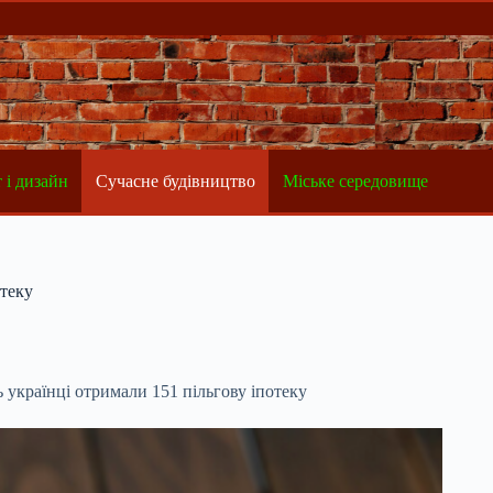
 і дизайн
Сучасне будівництво
Міське середовище
отеку
 українці отримали 151 пільгову іпотеку