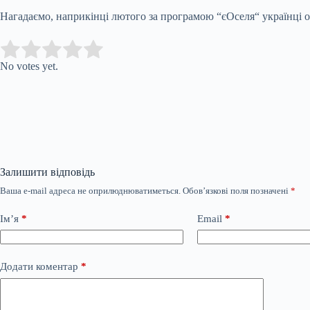
Нагадаємо, наприкінці лютого
за програмою
“
єОселя
“
українці 
Submit Rating
Rate this item:
No votes yet.
Залишити відповідь
Ваша e-mail адреса не оприлюднюватиметься.
Обов’язкові поля позначені
*
Ім’я
*
Email
*
Додати коментар
*