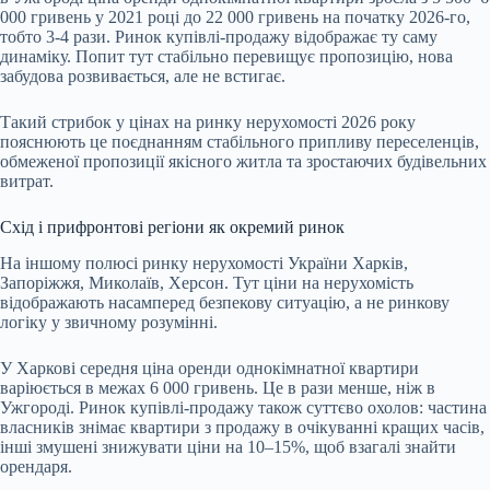
000 гривень у 2021 році до 22 000 гривень на початку 2026-го,
тобто 3-4 рази. Ринок купівлі-продажу відображає ту саму
динаміку. Попит тут стабільно перевищує пропозицію, нова
забудова розвивається, але не встигає.
Такий стрибок у цінах на ринку нерухомості 2026 року
пояснюють це поєднанням стабільного припливу переселенців,
обмеженої пропозиції якісного житла та зростаючих будівельних
витрат.
Схід і прифронтові регіони як окремий ринок
На іншому полюсі ринку нерухомості України Харків,
Запоріжжя, Миколаїв, Херсон. Тут ціни на нерухомість
відображають насамперед безпекову ситуацію, а не ринкову
логіку у звичному розумінні.
У Харкові середня ціна оренди однокімнатної квартири
варіюється в межах 6 000 гривень. Це в рази менше, ніж в
Ужгороді. Ринок купівлі-продажу також суттєво охолов: частина
власників знімає квартири з продажу в очікуванні кращих часів,
інші змушені знижувати ціни на 10–15%, щоб взагалі знайти
орендаря.