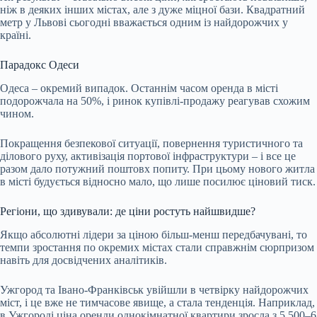
ніж в деяких інших містах, але з дуже міцної бази. Квадратний
метр у Львові сьогодні вважається одним із найдорожчих у
країні.
Парадокс Одеси
Одеса – окремий випадок. Останнім часом оренда в місті
подорожчала на 50%, і ринок купівлі-продажу реагував схожим
чином.
Покращення безпекової ситуації, повернення туристичного та
ділового руху, активізація портової інфраструктури – і все це
разом дало потужний поштовх попиту. При цьому нового житла
в місті будується відносно мало, що лише посилює ціновий тиск.
Регіони, що здивували: де ціни ростуть найшвидше?
Якщо абсолютні лідери за ціною більш-менш передбачувані, то
темпи зростання по окремих містах стали справжнім сюрпризом
навіть для досвідчених аналітиків.
Ужгород та Івано-Франківськ увійшли в четвірку найдорожчих
міст, і це вже не тимчасове явище, а стала тенденція. Наприклад,
в Ужгороді ціна оренди однокімнатної квартири зросла з 5 500–6