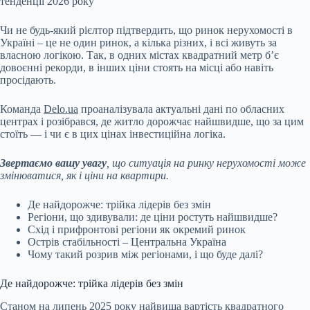
тенденції 2026 року
Чи не будь-який рієлтор підтвердить, що ринок нерухомості в
Україні – це не один ринок, а кілька різних, і всі живуть за
власною логікою. Так, в одних містах квадратний метр б’є
довоєнні рекорди, в інших ціни стоять на місці або навіть
просідають.
Команда
Delo.ua
проаналізувала актуальні дані по обласних
центрах і розібрався, де житло дорожчає найшвидше, що за цим
стоїть — і чи є в цих цінах інвестиційна логіка.
Звертаємо вашу увагу
, що ситуація на ринку нерухомості може
змінюватися, як і ціни на квартири.
Де найдорожче: трійка лідерів без змін
Регіони, що здивували: де ціни ростуть найшвидше?
Схід і прифронтові регіони як окремий ринок
Острів стабільності – Центральна Україна
Чому такий розрив між регіонами, і що буде далі?
Де найдорожче: трійка лідерів без змін
Станом на липень 2025 року найвища вартість квадратного