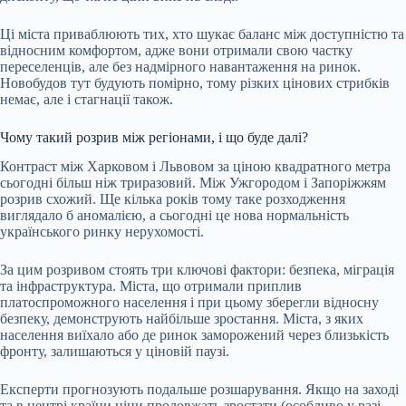
Ці міста приваблюють тих, хто шукає баланс між доступністю та
відносним комфортом, адже вони отримали свою частку
переселенців, але без надмірного навантаження на ринок.
Новобудов тут будують помірно, тому різких цінових стрибків
немає, але і стагнації також.
Чому такий розрив між регіонами, і що буде далі?
Контраст між Харковом і Львовом за ціною квадратного метра
сьогодні більш ніж триразовий. Між Ужгородом і Запоріжжям
розрив схожий. Ще кілька років тому таке розходження
виглядало б аномалією, а сьогодні це нова нормальність
українського ринку нерухомості.
За цим розривом стоять три ключові фактори: безпека, міграція
та інфраструктура. Міста, що отримали приплив
платоспроможного населення і при цьому зберегли відносну
безпеку, демонструють найбільше зростання. Міста, з яких
населення виїхало або де ринок заморожений через близькість
фронту, залишаються у ціновій паузі.
Експерти прогнозують подальше розшарування. Якщо на заході
та в центрі країни ціни продовжать зростати (особливо у разі