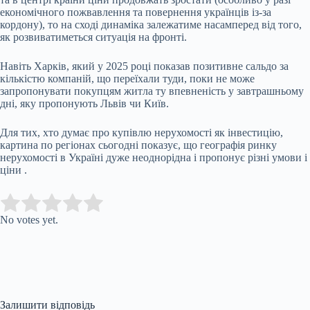
економічного пожвавлення та повернення українців із-за
кордону), то на сході динаміка залежатиме насамперед від того,
як розвиватиметься ситуація на фронті.
Навіть Харків, який у 2025 році показав позитивне сальдо за
кількістю компаній, що переїхали туди, поки не може
запропонувати покупцям житла ту впевненість у завтрашньому
дні, яку пропонують Львів чи Київ.
Для тих, хто думає про купівлю нерухомості як інвестицію,
картина по регіонах сьогодні показує, що географія ринку
нерухомості в Україні дуже неоднорідна і пропонує різні умови і
ціни .
Submit Rating
Rate this item:
No votes yet.
Залишити відповідь