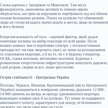
Схожа картина у Запоріжжі та Миколаєві. Там міста
функціонують, економічна активність певною мірою
зберігається, але ціни на нерухомість перебувають під постійним
тиском безпекових ризиків. Попит на купівлю тут обмежений:
люди не готові вкладати значні кошти в житло, якщо не впевнені
в його безпеці.
Енергонезалежність об’єкта – окремий фактор, який дедалі
помітніше впливає на вибір покупців по всій країні. Після
кількох важких зим із перебоями електро- і теплопостачання
орендарі все частіше звертають увагу не лише на розташування
та планування квартири, а й на те, чи є в будинку генератор,
ОСББ, газова котельня, автономне опалення. Будинки з
розвиненою енергетичною інфраструктурою коштують дорожче,
і цей розрив, скоріш за все, лише зростатиме.
Острів стабільності – Центральна Україна
Полтава, Черкаси, Вінниця, Кропивницький (міста Центральної
України) залишаються в помірному ціновому діапазоні: 12 000–
14 000 гривень на місяць за оренду однокімнатної квартири,
відповідно помірні ціни й на купівлю. Тут немає ні надмірного
ажіотажного попиту, характерного для заходу, ні безпекового
дисконту, що тягне ціни вниз на сході.