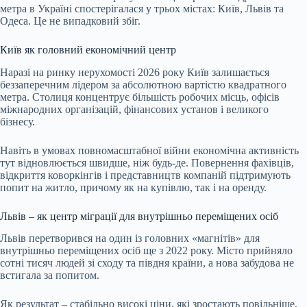
метра в Україні спостерігалася у трьох містах: Київ, Львів та
Одеса. Це не випадковий збіг.
Київ як головний економічний центр
Наразі на ринку нерухомості 2026 року Київ залишається
беззаперечним лідером за абсолютною вартістю квадратного
метра. Столиця концентрує більшість робочих місць, офісів
міжнародних організацій, фінансових установ і великого
бізнесу.
Навіть в умовах повномасштабної війни економічна активність
тут відновлюється швидше, ніж будь-де. Повернення фахівців,
відкриття коворкінгів і представництв компаній підтримують
попит на житло, причому як на купівлю, так і на оренду.
Львів – як центр міграції для внутрішньо переміщених осіб
Львів перетворився на один із головних «магнітів» для
внутрішньо переміщених осіб ще з 2022 року. Місто прийняло
сотні тисяч людей зі сходу та півдня країни, а нова забудова не
встигала за попитом.
Як результат – стабільно високі ціни, які зростають повільніше,