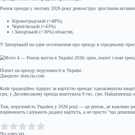
Ринок оренди у лютому 2026 року демонструє зростання активно
Кіровоградській (+48%),
Чернігівській (+43%)
і Запорізькій (+30%) областях.
У Запорізькій на одне оголошення про оренду в середньому при
Попит на оренду нерухомості в Україні
Джерело: dom.ria.com
Київ традиційно лідирує за вартістю оренди: однокімнатна кварт
грн, у Деснянському оренда коштувала 9 тис. грн. Найдешевша ор
Тож, нерухомість України
у 2026 році — це ринок, де важливо ра
порівнюють і шукають додану вартість, а не просто “що дешевше”
Submit Rating
Rate this item:
No votes yet.