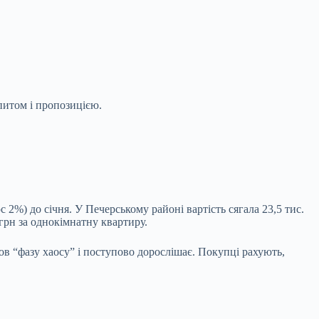
питом і пропозицією.
 2%) до січня. У Печерському районі вартість сягала 23,5 тис.
грн за однокімнатну квартиру.
ов “фазу хаосу” і поступово дорослішає. Покупці рахують,