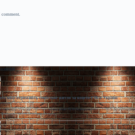
 I comment.
 новини
ять міст отримають соціальне житло за кошти ЄІБ в Україні
моленко
Сер 6, 2026
 категорій громадян соціальна оренда може бути безкоштовною. / Freepik Кропивницьки
а Житомир стануть першими містами,…