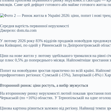
Головна проблема первинного
ринку нерухомості
сьогодні — кри
місяців. Саме цей дефіцит готового або майже готового житла п
Середня вартість первинної нерухомості
Джерело: dom.ria.com
У лютому 2026 року 83% відділів продажів новобудов продовжува
на Київщині, по одній у Рівненській та Дніпропетровській облас
Ціни на нове житло у лютому здебільшого трималися на рівні січ
це плюс 0,5% до попереднього місяця. Найпомітніше зростання за
Попит на новобудови зростав практично по всій країні. Найпомі
прифронтових регіонах: Сумській (-15%), Запорізькій (-8%) і Хар
Вторинний ринок: ціни ростуть, а вибір звужується
На вторинному
ринку нерухомості
лютий показав зростання попи
Черкаській (по +16%) областях. У Тернопільській на одне оголо
Цінова картина різниться залежно від регіону. Найвищі темпи з