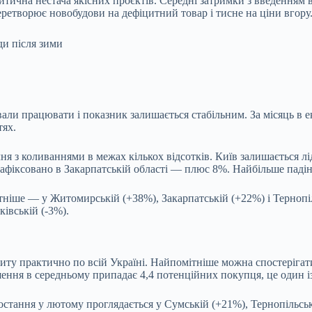
тична нестача якісних проєктів. Середні затримки з введенням
еретворює новобудови на дефіцитний товар і тисне на ціни вгору
ли працювати і показник залишається стабільним. За місяць в ек
тях.
ня з коливаннями в межах кількох відсотків. Київ залишається лі
фіксовано в Закарпатській області — плюс 8%. Найбільше падіння
тніше — у Житомирській (+38%), Закарпатській (+22%) і Тернопі
ківській (-3%).
ту практично по всій Україні. Найпомітніше можна спостерігати
шення в середньому припадає 4,4 потенційних покупця, це один і
ростання у лютому проглядається у Сумській (+21%), Тернопільсь