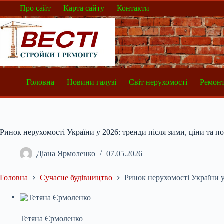
Перейти
Про сайт
Карта сайту
Контакти
до
вмісту
Головна
Новини галузі
Світ нерухомості
Ремонт
Ринок нерухомості України у 2026: тренди після зими, ціни та п
Діана Ярмоленко
07.05.2026
Головна
Сучасне будівництво
Ринок нерухомості України у
Тетяна Єрмоленко