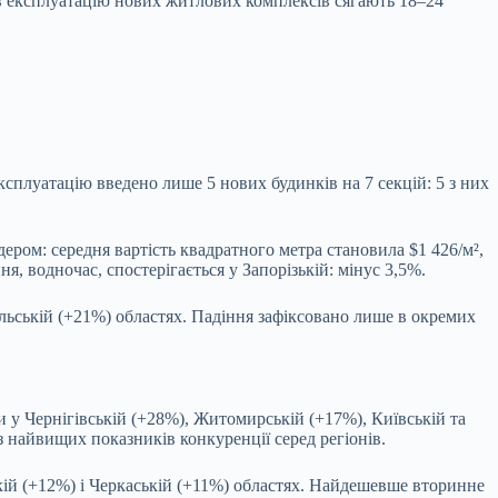
 в експлуатацію нових житлових комплексів сягають 18–24
.
сплуатацію введено лише 5 нових будинків на 7 секцій: 5 з них
дером: середня вартість квадратного метра становила $1 426/м²,
, водночас, спостерігається у Запорізькій: мінус 3,5%.
льській (+21%) областях. Падіння зафіксовано лише в окремих
 у Чернігівській (+28%), Житомирській (+17%), Київській та
з найвищих показників конкуренції серед регіонів.
кій (+12%) і Черкаській (+11%) областях. Найдешевше вторинне