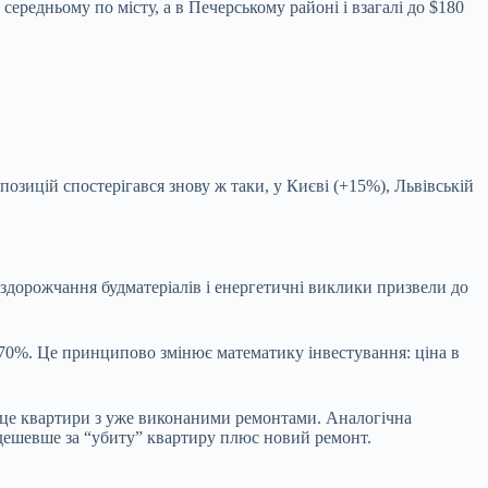
ередньому по місту, а в Печерському районі і взагалі до $180
зицій спостерігався знову ж таки, у Києві (+15%), Львівській
, здорожчання будматеріалів і енергетичні виклики призвели до
сі 70%. Це принципово змінює математику інвестування: ціна в
 це квартири з уже виконаними ремонтами. Аналогічна
 дешевше за “убиту” квартиру плюс новий ремонт.