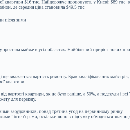
ї квартири $16 тис. Найдорожче пропонують у Києві: $89 тис. в с
йон, де середня ціна становила $49,5 тис.
зростала майже в усіх областях. Найбільший приріст нових пропо
і ще вважається вартість ремонту. Брак кваліфікованих майстрів
мої квартири.
від вартості квартири, як це було раніше, а 50%, а подекуди і в
ету для переїзду.
аними забудовників, понад третина угод на первинному ринку —
жими” інтер’єрами, оскільки воно в підсумку обходиться значно