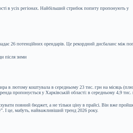
сті в усіх регіонах. Найбільший стрибок попиту пропонують у
падає 26 потенційних орендарів. Це рекордний дисбаланс між по
ира в лютому коштувала в середньому 23 тис. грн на місяць (плюс
енда пропонується у Харківській області: в середньому 4,9 тис. 
хувати повний бюджет, а не тільки ціну в прайсі. Він вже пройш
. І це, мабуть, найважливіший тренд 2026 року.