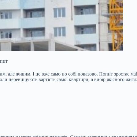
опит
ним, але
живим. І це вже само по собі показово. Попит зростає ма
ли перевищують вартість самої квартири, а вибір якісного житл