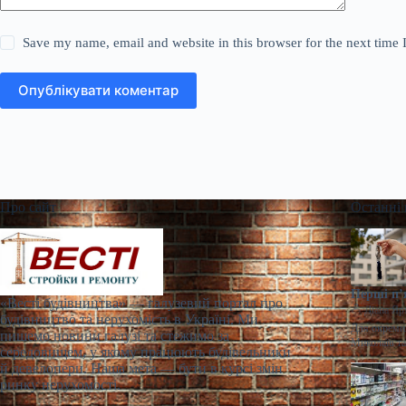
Save my name, email and website in this browser for the next time
Опублікувати коментар
Про сайт
Останні
Перші п’
«Весті будівництва» — галузевий портал про
Діана Яр
будівництво та нерухомість в Україні. Ми
Для окремих
пишемо новини галузі та стежимо за
Миколаїв т
середовищем, у якому працюють будівельники
й девелопери. Наша мета — бути в курсі змін
ринку нерухомості.