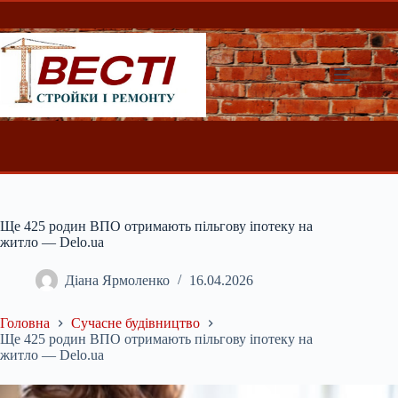
Перейти
до
вмісту
Ще 425 родин ВПО отримають пільгову іпотеку на
житло — Delo.ua
Діана Ярмоленко
16.04.2026
Головна
Сучасне будівництво
Ще 425 родин ВПО отримають пільгову іпотеку на
житло — Delo.ua