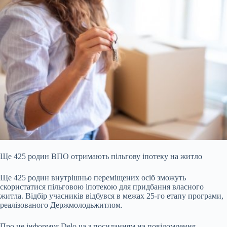
Ще 425 родин ВПО отримають пільгову іпотеку на житло
Ще 425 родин внутрішньо переміщених осіб зможуть
скористатися пільговою іпотекою для придбання власного
житла.
Відбір учасників відбувся в межах 25-го етапу програми,
реалізованого Держмолодьжитлом.
Про це інформує Delo.ua з посиланням на повідомлення