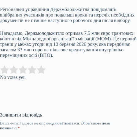
Регіональні управління Держмолодьжитла повідомлять
відібраних учасників про подальші кроки та перелік необхідних
документів не пізніше наступного робочого дня після відбору.
Нагадаємо, Держмолодьжитло отримав 7,5 млн євро грантових
коштів від Міжнародної організації з міграції (МОМ). Це перший
транш у межах угоди від 10 березня 2026 року, яка передбачає
загалом 33 млн євро на пільгове кредитування внутрішньо
переміщених осіб (ВПО).
Submit Rating
Rate this item:
No votes yet.
Залишити відповідь
Ваша e-mail адреса не оприлюднюватиметься.
Обов’язкові поля
позначені
*