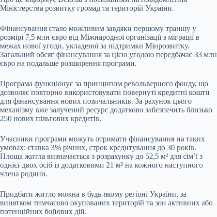
Міністерства розвитку громад та територій України.
Фінансування стало можливим завдяки першому траншу у
розмірі 7,5 млн євро від Міжнародної організації з міграції в
межах нової угоди, укладеної за підтримки Мінрозвитку.
Загальний обсяг фінансування за цією угодою передбачає 33 млн
євро на подальше розширення програми.
Програма функціонує за принципом револьверного фонду, що
дозволяє повторно використовувати повернуті кредитні кошти
для фінансування нових позичальників. За рахунок цього
механізму вже залучений ресурс додатково забезпечить близько
250 нових пільгових кредитів.
Учасники програми можуть отримати фінансування на таких
умовах: ставка 3% річних, строк кредитування до 30 років.
Площа житла визначається з розрахунку до 52,5 м² для сім’ї з
однієї-двох осіб із додатковими 21 м² на кожного наступного
члена родини.
Придбати житло можна в будь-якому регіоні України, за
винятком тимчасово окупованих територій та зон активних або
потенційних бойових дій.