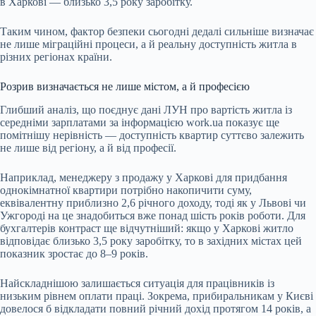
в Харкові — близько 3,5 року заробітку.
Таким чином, фактор безпеки сьогодні дедалі сильніше визначає
не лише міграційні процеси, а й реальну доступність житла в
різних регіонах країни.
Розрив визначається не лише містом, а й професією
Глибший аналіз, що поєднує дані ЛУН про вартість житла із
середніми зарплатами за інформацією work.ua показує ще
помітнішу нерівність — доступність квартир суттєво залежить
не лише від регіону, а й від професії.
Наприклад, менеджеру з продажу у Харкові для придбання
однокімнатної квартири потрібно накопичити суму,
еквівалентну приблизно 2,6 річного доходу, тоді як у Львові чи
Ужгороді на це знадобиться вже понад шість років роботи. Для
бухгалтерів контраст ще відчутніший: якщо у Харкові житло
відповідає близько 3,5 року заробітку, то в західних містах цей
показник зростає до 8–9 років.
Найскладнішою залишається ситуація для працівників із
низьким рівнем оплати праці. Зокрема, прибиральникам у Києві
довелося б відкладати повний річний дохід протягом 14 років, а