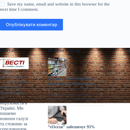
Save my name, email and website in this browser for the
next time I comment.
Опублікувати коментар
Про сайт
Останні новини
Ін
«Весті
будівництва»
Реформа ціноутворення у
— галузевий
будівництві: Міністерство
портал про
разом із громадами
Ганна Герасименко
Сер 5, 2026
будівництво
напрацьовує зміни | Столична
> Наразі показники поступово
та
Нерухомість
повертаються до рівня попередніх
нерухомість в
періодів. Сьогодні, 18:16 Фото:
Україні. Ми
minfin.com.ua Реформа ціноутворення
пишемо
у будівництві Забезпечити прозоре
новини галузі
та стежимо за
“єОселя” забезпечує 93%
середовищем,