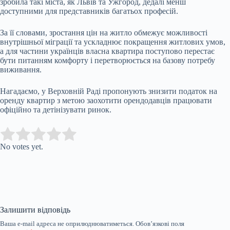
зробила такі міста, як Львів та Ужгород, дедалі менш
доступними для представників багатьох професій.
За її словами, зростання цін на житло обмежує можливості
внутрішньої міграції та ускладнює покращення житлових умов,
а для частини українців власна квартира поступово перестає
бути питанням комфорту і перетворюється на базову потребу
виживання.
Нагадаємо, у Верховній Раді пропонують знизити податок на
оренду квартир з метою заохотити орендодавців працювати
офіційно та детінізувати ринок.
Submit Rating
Rate this item:
No votes yet.
Залишити відповідь
Ваша e-mail адреса не оприлюднюватиметься.
Обов’язкові поля