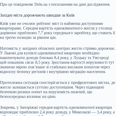
Про це повідомляє
Delo.ua
з посиланням на дані дослідження.
Західні міста дорожчають швидше за Київ
Київ уже не очолює рейтинг міст із найменш доступними
квартирами. Середня вартість однокімнатного житла у столиці
дорівнює приблизно 7,7 року середнього заробітку, що ставить її
на третю позицію за рівнем цін.
Натомість у західних обласних центрах житло стрімко дорожчає.
У Львові для купівлі однокімнатної квартири необхідно
накопичувати доходи близько 8,4 року, у Луцьку та Ужгороді
цей показник сягає 8,5 року. Зростання вартості нерухомості тут
значною мірою пов’язане зі стабільно високим попитом через
відносну безпеку регіонів і внутрішню міграцію населення.
Протилежна ситуація спостерігається у прифронтових містах, де
житло залишається суттєво доступнішим. Через підвищені
безпекові ризики попит на нерухомість нижчий, що
безпосередньо впливає на ціни.
Зокрема, у Запоріжжі середня вартість однокімнатної квартири
відповідає приблизно 2,4 року доходу, у Миколаєві — 3,4 року, а