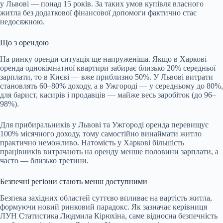
у Львові — понад 15 років. За таких умов купівля власного
житла без додаткової фінансової допомоги фактично стає
недосяжною.
Що з орендою
На ринку оренди ситуація ще напруженіша. Якщо в Харкові
оренда однокімнатної квартири забирає близько 20% середньої
зарплати, то в Києві — вже приблизно 50%. У Львові витрати
становлять 60–80% доходу, а в Ужгороді — у середньому до 80%,
для барист, касирів і продавців — майже весь заробіток (до 96–
98%).
Для прибиральників у Львові та Ужгороді оренда перевищує
100% місячного доходу, тому самостійно винаймати житло
практично неможливо. Натомість у Харкові більшість
працівників витрачають на оренду менше половини зарплати, а
часто — близько третини.
Безпечні регіони стають менш доступними
Безпека західних областей суттєво впливає на вартість житла,
формуючи новий ринковий парадокс. Як зазначає керівниця
ЛУН Статистика Людмила Кірюхіна, саме відносна безпечність