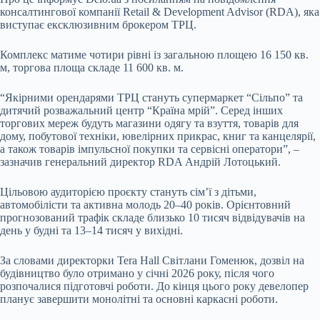
консалтингової компанії Retail & Development Advisor (RDA), яка
виступає ексклюзивним брокером ТРЦ.
Комплекс матиме чотири рівні із загальною площею 16 150 кв.
м, торгова площа складе
11 600 кв. м.
“Якірними орендарями ТРЦ стануть супермаркет “Сільпо” та
дитячий розважальний центр “Країна мрій”. Серед інших
торгових мереж будуть магазини одягу та взуття, товарів для
дому, побутової техніки, ювелірних прикрас, книг та канцелярії,
а також товарів імпульсної покупки та сервісні оператори”, –
зазначив генеральний директор RDA Андрій Лотоцький.
Цільовою аудиторією проєкту стануть сім’ї з дітьми,
автомобілісти та активна молодь 20–40 років. Орієнтовний
прогнозований трафік складе близько 10 тисяч відвідувачів на
день у будні та 13–14 тисяч у вихідні.
За словами директорки Tera Hall Світлани Гоменюк, дозвіл на
будівництво було отримано у січні 2026 року, після чого
розпочалися підготовчі роботи. До кінця цього року девелопер
планує завершити монолітні та основні каркасні роботи.