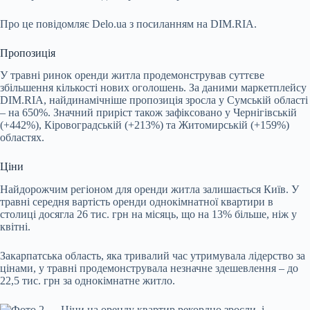
Про це повідомляє
Delo.ua
з посиланням на DIM.RIA.
Пропозиція
У травні ринок оренди житла продемонстрував суттєве
збільшення кількості нових оголошень. За даними маркетплейсу
DIM.RIA, найдинамічніше пропозиція зросла у Сумській області
– на 650%. Значний приріст також зафіксовано у Чернігівській
(+442%), Кіровоградській (+213%) та Житомирській (+159%)
областях.
Ціни
Найдорожчим регіоном для оренди житла залишається Київ. У
травні середня вартість оренди однокімнатної квартири в
столиці досягла 26 тис. грн на місяць, що на 13% більше, ніж у
квітні.
Закарпатська область, яка тривалий час утримувала лідерство за
цінами, у травні продемонструвала незначне здешевлення – до
22,5 тис. грн за однокімнатне житло.