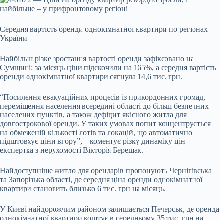
Середня вартість оренди однокімнатної квартири по регіонах
України.
Найбільш різке зростання вартості оренди зафіксовано на
Сумщині: за місяць ціни підскочили на 165%, а середня вартість
оренди однокімнатної квартири сягнула 14,6 тис. грн.
“Посилення евакуаційних процесів із прикордонних громад,
переміщення населення всередині області до більш безпечних
населених пунктів, а також дефіцит якісного житла для
довгострокової оренди. У таких умовах попит концентрується
на обмеженій кількості лотів та локацій, що автоматично
підштовхує ціни вгору”, – коментує різку динаміку цін
експертка з нерухомості Вікторія Берещак.
Найдоступніше житло для орендарів пропонують Чернігівська
та Запорізька області, де середня ціна оренди однокімнатної
квартири становить близько 6 тис. грн на місяць.
У Києві найдорожчим районом залишається Печерськ, де оренда
однокімнатної квартири коштує в середньому 35 тис. грн на