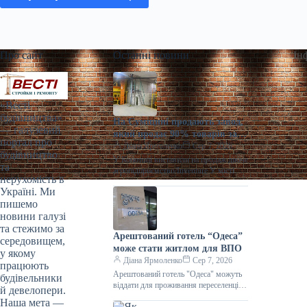
Про сайт
Останні новини
Ін
«Весті
будівництва»
На Сумщині продають завод,
— галузевий
який продає 90% товарів за
портал про
кордон
Діана Ярмоленко
Сер 7, 2026
будівництво
У Конотопі виставили на продаж діюче
та
агропідприємство/Inventure У місті
нерухомість в
Конотоп Сумської області виставили
Україні. Ми
на продаж 100% корпоративних прав
пишемо
діючого агропереробного
новини галузі
та стежимо за
Арештований готель “Одеса”
середовищем,
може стати житлом для ВПО
у якому
Діана Ярмоленко
Сер 7, 2026
працюють
Арештований готель "Одеса" можуть
будівельники
віддати для проживання переселенців /
й девелопери.
АРМА Готельний комплекс “Одеса”
Наша мета —