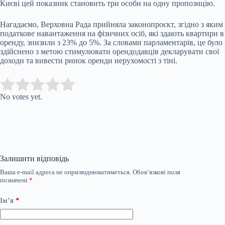
Києві цей показник становить три особи на одну пропозицію.
Нагадаємо, Верховна Рада прийняла законопроєкт, згідно з яким
податкове навантаження на фізичних осіб, які здають квартири в
оренду, знизили з 23% до 5%. За словами парламентарів, це було
здійснено з метою стимулювати орендодавців декларувати свої
доходи та вивести ринок оренди нерухомості з тіні.
Submit Rating
Rate this item:
No votes yet.
Залишити відповідь
Ваша e-mail адреса не оприлюднюватиметься.
Обов’язкові поля
позначені
*
Ім’я
*