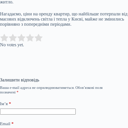
житло.
Нагадаємо, ціни на оренду квартир, що найбільше потерпали від
масових відключень світла і тепла у Києві, майже не змінились
порівняно з попередніми періодами.
Submit Rating
Rate this item:
No votes yet.
Залишити відповідь
Ваша e-mail адреса не оприлюднюватиметься.
Обов’язкові поля
позначені
*
Ім’я
*
Email
*