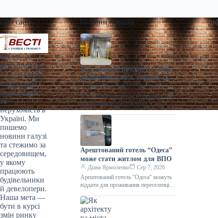
Про сайт
Останні новини
Ін
«Весті
будівництва»
На Сумщині продають завод,
— галузевий
який продає 90% товарів за
портал про
кордон
Діана Ярмоленко
Сер 7, 2026
будівництво
У Конотопі виставили на продаж діюче
та
агропідприємство/Inventure У місті
нерухомість в
Конотоп Сумської області виставили
Україні. Ми
на продаж 100% корпоративних прав
пишемо
діючого агропереробного
новини галузі
та стежимо за
Арештований готель “Одеса”
середовищем,
може стати житлом для ВПО
у якому
Діана Ярмоленко
Сер 7, 2026
працюють
Арештований готель "Одеса" можуть
будівельники
віддати для проживання переселенців /
й девелопери.
АРМА Готельний комплекс “Одеса”
Наша мета —
може стати першим арештованим
бути в курсі
об’єктом нерухомості,
змін ринку