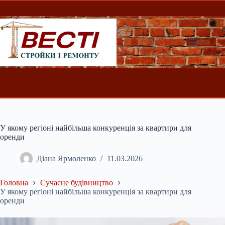
Перейти
до
вмісту
У якому регіоні найбільша конкуренція за квартири для
оренди
Діана Ярмоленко
11.03.2026
Головна
Сучасне будівництво
У якому регіоні найбільша конкуренція за квартири для
оренди