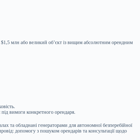
до $1,5 млн або великий об’єкт із вищим абсолютним орендним
ковість.
я під вимоги конкретного орендаря.
алах та обладнані генераторами для автономної безперебійної
ровід: допомогу з пошуком орендарів та консультації щодо