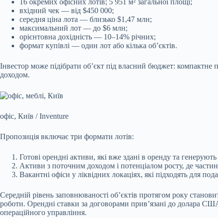
16 окремих офісних лотів; 5 951 м² загальної площі;
вхідний чек — від $450 000;
середня ціна лота — близько $1,47 млн;
максимальний лот — до $6 млн;
орієнтовна дохідність — 10–14% річних;
формат купівлі — один лот або кілька об’єктів.
Інвестор може підібрати об’єкт під власний бюджет: компактне п
доходом.
офіс, Київ / Inventure
Пропозиція включає три формати лотів:
Готові орендні активи, які вже здані в оренду та генеруют
Активи з поточним доходом і потенціалом росту, де части
Вакантні офіси у ліквідних локаціях, які підходять для по
Середній рівень заповнюваності об’єктів протягом року станови
роботи. Орендні ставки за договорами прив’язані до долара США
операційного управління.