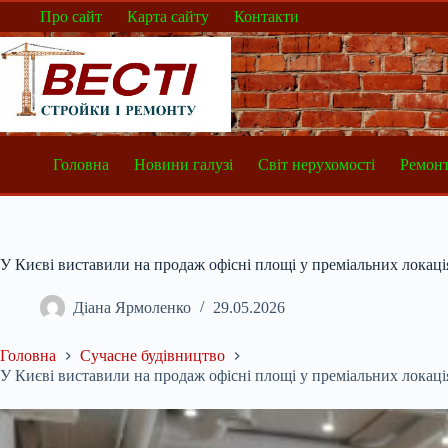
Перейти
Про сайт
Карта сайту
Контакти
до
вмісту
Головна
Новини галузі
Світ нерухомості
Ремонт
У Києві виставили на продаж офісні площі у преміальних лок
Діана Ярмоленко
29.05.2026
Головна
Сучасне будівництво
У Києві виставили на продаж офісні площі у преміальних лок