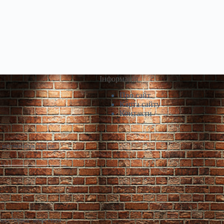
Інформація
Про сайт
Карта сайту
Контакти
і виставили на продаж
лекс “Одеса” може стати