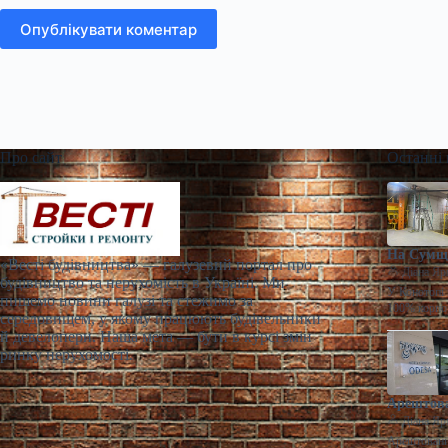
Опублікувати коментар
Про сайт
Останні
На Сумщи
«Весті будівництва» — галузевий портал про
Діана Яр
будівництво та нерухомість в Україні. Ми
У Конотопі 
пишемо новини галузі та стежимо за
100% корпо
середовищем, у якому працюють будівельники
й девелопери. Наша мета — бути в курсі змін
ринку нерухомості.
Арештова
Діана Яр
Арештований