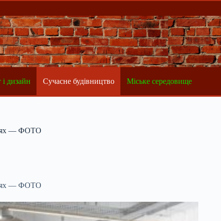
 і дизайн
Сучасне будівництво
Міське середовище
аціях — ФОТО
аціях — ФОТО