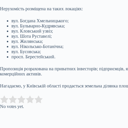
Нерухомість розміщена на таких локаціях:
вул. Богдана Хмельницького;
вул. Бульварно-Кудрявська;
вул. Кловський узвіз;
вул. Шота Руставелі;
вул. Жилянська;
вул. Нікольсько-Ботанічна;
вул. Бусовська;
просп. Берестейський.
Пропозиція розрахована на приватних інвесторів; підприємців, я
комерційних активів.
Нагадаємо, у
Київській області продається
земельна ділянка площ
Submit Rating
Rate this item:
No votes yet.