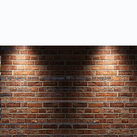
 новини
ні продають завод, який продає 90% товарів за кордон
моленко
Сер 7, 2026
виставили на продаж діюче агропідприємство/Inventure У місті Конотоп Сумської област
ративних прав діючого агропереробного
ний готель “Одеса” може стати житлом для ВПО
моленко
Сер 7, 2026
 готель "Одеса" можуть віддати для проживання переселенців / АРМА Готельний комп