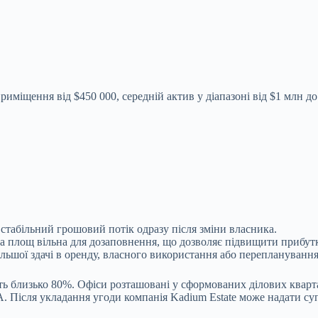
риміщення від $450 000, середній актив у діапазоні від $1 млн 
ь стабільний грошовий потік одразу після зміни власника.
на площ вільна для дозаповнення, що дозволяє підвищити прибут
дальшої здачі в оренду, власного використання або переплануванн
ть близько 80%. Офіси розташовані у сформованих ділових кварт
. Після укладання угоди компанія Kadium Estate може надати суп